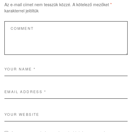
Az e-mail címet nem tesszük közzé.
A kötelező mezőket
*
karakterrel jelöltük