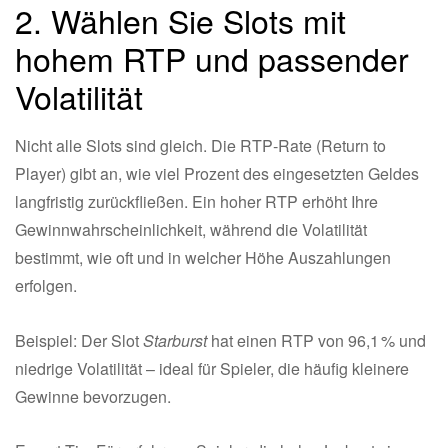
2. Wählen Sie Slots mit
hohem RTP und passender
Volatilität
Nicht alle Slots sind gleich. Die RTP‑Rate (Return to
Player) gibt an, wie viel Prozent des eingesetzten Geldes
langfristig zurückfließen. Ein hoher RTP erhöht Ihre
Gewinnwahrscheinlichkeit, während die Volatilität
bestimmt, wie oft und in welcher Höhe Auszahlungen
erfolgen.
Beispiel: Der Slot
Starburst
hat einen RTP von 96,1 % und
niedrige Volatilität – ideal für Spieler, die häufig kleinere
Gewinne bevorzugen.