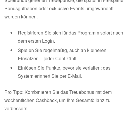
Spielrunde generiert Treuepunkte, die später in Freispiele,
Bonusguthaben oder exklusive Events umgewandelt
werden können.
Registrieren Sie sich für das Programm sofort nach
dem ersten Login.
Spielen Sie regelmäßig, auch an kleineren
Einsätzen – jeder Cent zählt.
Einlösen Sie Punkte, bevor sie verfallen; das
System erinnert Sie per E‑Mail.
Pro Tipp: Kombinieren Sie das Treuebonus mit dem
wöchentlichen Cashback, um Ihre Gesamtbilanz zu
verbessern.