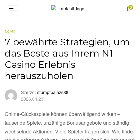
0
Egyéb
7 bewährte Strategien, um
das Beste aus Ihrem N1
Casino Erlebnis
herauszuholen
Szerző:
stumpfbalazs88
2026.04.23.
Online‑Glücksspiele können überwältigend wirken –
tausende Spiele, unzählige Bonusangebote und ständig
wechselnde Aktionen. Viele Spieler fragen sich: Wie finde