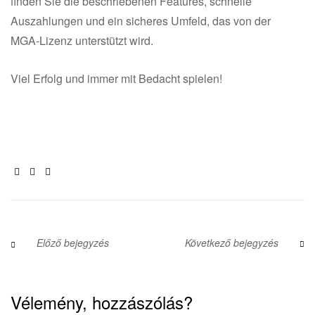
finden Sie die beschriebenen Features, schnelle
Auszahlungen und ein sicheres Umfeld, das von der
MGA‑Lizenz unterstützt wird.
Viel Erfolg und immer mit Bedacht spielen!
Facebook
Twitter
Linkedin
Előző bejegyzés
Következő bejegyzés
Vélemény, hozzászólás?