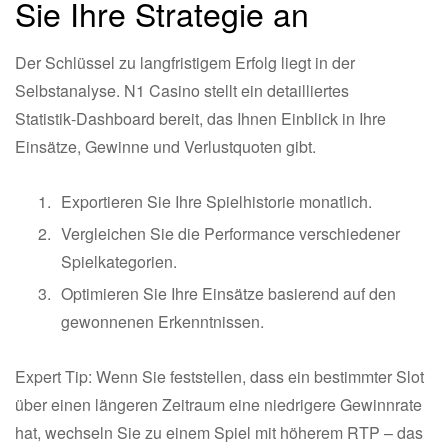
Sie Ihre Strategie an
Der Schlüssel zu langfristigem Erfolg liegt in der
Selbstanalyse. N1 Casino stellt ein detailliertes
Statistik‑Dashboard bereit, das Ihnen Einblick in Ihre
Einsätze, Gewinne und Verlustquoten gibt.
Exportieren Sie Ihre Spielhistorie monatlich.
Vergleichen Sie die Performance verschiedener
Spielkategorien.
Optimieren Sie Ihre Einsätze basierend auf den
gewonnenen Erkenntnissen.
Expert Tip: Wenn Sie feststellen, dass ein bestimmter Slot
über einen längeren Zeitraum eine niedrigere Gewinnrate
hat, wechseln Sie zu einem Spiel mit höherem RTP – das