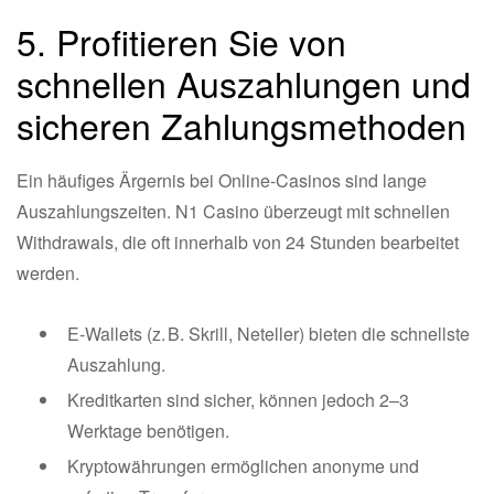
5. Profitieren Sie von
schnellen Auszahlungen und
sicheren Zahlungsmethoden
Ein häufiges Ärgernis bei Online‑Casinos sind lange
Auszahlungszeiten. N1 Casino überzeugt mit schnellen
Withdrawals, die oft innerhalb von 24 Stunden bearbeitet
werden.
E‑Wallets (z. B. Skrill, Neteller) bieten die schnellste
Auszahlung.
Kreditkarten sind sicher, können jedoch 2–3
Werktage benötigen.
Kryptowährungen ermöglichen anonyme und