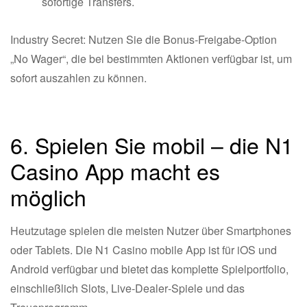
sofortige Transfers.
Industry Secret: Nutzen Sie die Bonus‑Freigabe‑Option
„No Wager“, die bei bestimmten Aktionen verfügbar ist, um
sofort auszahlen zu können.
6. Spielen Sie mobil – die N1
Casino App macht es
möglich
Heutzutage spielen die meisten Nutzer über Smartphones
oder Tablets. Die N1 Casino mobile App ist für iOS und
Android verfügbar und bietet das komplette Spielportfolio,
einschließlich Slots, Live‑Dealer‑Spiele und das