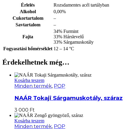
Érlelés
Rozsdamentes acél tartályban
Alkohol
0,00%
Cukortartalom
–
Savtartalom
–
34% Furmint
Fajta
33% Hárslevelű
33% Sárgamuskotály
Fogyasztási hőmérséklet
12 – 14 °C
Érdekelhetnek még…
Kosárba teszem
Minden termék
,
POP
NAÁR Tokaji Sárgamuskotály, száraz
3 000
Ft
Kosárba teszem
Minden termék
,
POP