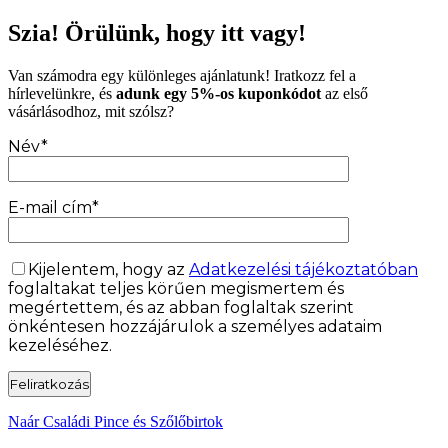
Szia! Örülünk, hogy itt vagy!
Van számodra egy különleges ajánlatunk! Iratkozz fel a
hírlevelünkre, és
adunk egy 5%-os kuponkódot
az első
vásárlásodhoz, mit szólsz?
Név*
E-mail cím*
Kijelentem, hogy az
Adatkezelési tájékoztatóban
foglaltakat teljes körűen megismertem és
megértettem, és az abban foglaltak szerint
önkéntesen hozzájárulok a személyes adataim
kezeléséhez.
Naár Családi Pince és Szőlőbirtok