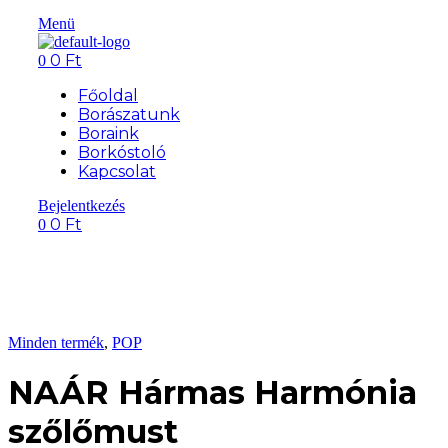
Menü
0
Ft
0
Főoldal
Borászatunk
Boraink
Borkóstoló
Kapcsolat
Bejelentkezés
0
Ft
0
Minden termék
,
POP
NAÁR Hármas Harmónia
szőlőmust