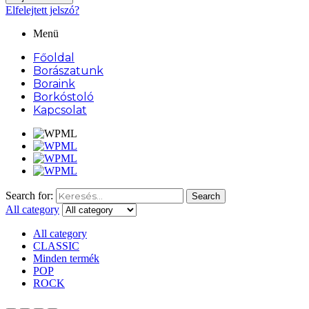
Elfelejtett jelszó?
Menü
Főoldal
Borászatunk
Boraink
Borkóstoló
Kapcsolat
Search for:
Search
All category
All category
CLASSIC
Minden termék
POP
ROCK