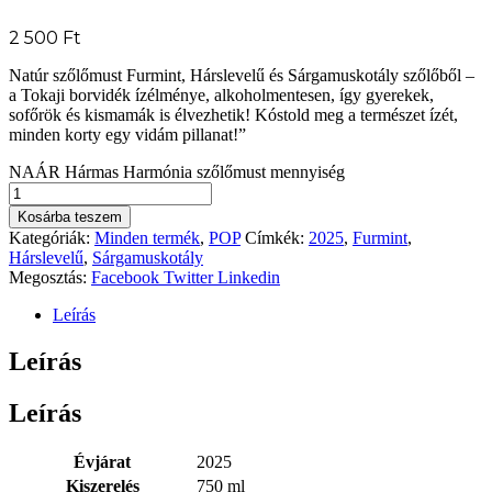
2 500
Ft
Natúr szőlőmust Furmint, Hárslevelű és Sárgamuskotály szőlőből –
a Tokaji borvidék ízélménye, alkoholmentesen, így gyerekek,
sofőrök és kismamák is élvezhetik! Kóstold meg a természet ízét,
minden korty egy vidám pillanat!”
NAÁR Hármas Harmónia szőlőmust mennyiség
Kosárba teszem
Kategóriák:
Minden termék
,
POP
Címkék:
2025
,
Furmint
,
Hárslevelű
,
Sárgamuskotály
Megosztás:
Facebook
Twitter
Linkedin
Leírás
Leírás
Leírás
Évjárat
2025
Kiszerelés
750 ml