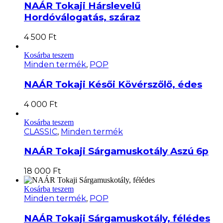
NAÁR Tokaji Hárslevelű
Hordóválogatás, száraz
4 500
Ft
Kosárba teszem
Minden termék
,
POP
NAÁR Tokaji Késői Kövérszőlő, édes
4 000
Ft
Kosárba teszem
CLASSIC
,
Minden termék
NAÁR Tokaji Sárgamuskotály Aszú 6p
18 000
Ft
Kosárba teszem
Minden termék
,
POP
NAÁR Tokaji Sárgamuskotály, félédes