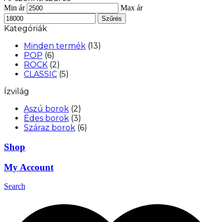
Min ár
Max ár
Szűrés
Kategóriák
Minden termék
(13)
POP
(6)
ROCK
(2)
CLASSIC
(5)
Ízvilág
Aszú borok
(2)
Édes borok
(3)
Száraz borok
(6)
Shop
My Account
Search