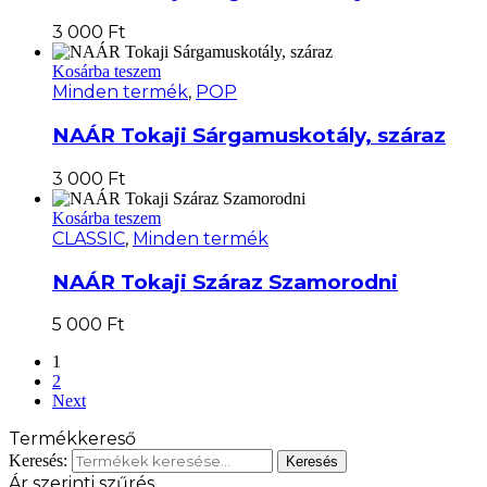
3 000
Ft
Kosárba teszem
Minden termék
,
POP
NAÁR Tokaji Sárgamuskotály, száraz
3 000
Ft
Kosárba teszem
CLASSIC
,
Minden termék
NAÁR Tokaji Száraz Szamorodni
5 000
Ft
1
2
Next
Termékkereső
Keresés:
Keresés
Ár szerinti szűrés