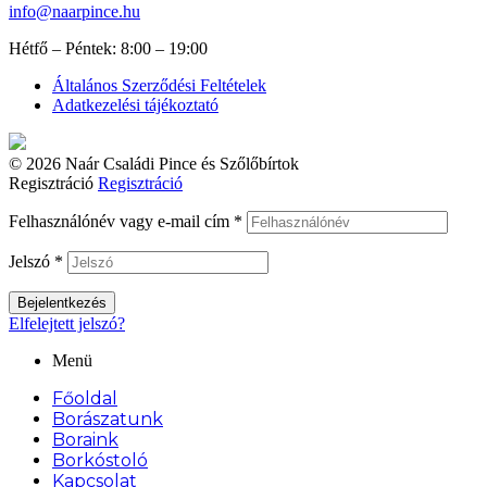
info@naarpince.hu
Hétfő – Péntek: 8:00 – 19:00
Általános Szerződési Feltételek
Adatkezelési tájékoztató
© 2026 Naár Családi Pince és Szőlőbírtok
Regisztráció
Regisztráció
Felhasználónév vagy e-mail cím
*
Jelszó
*
Bejelentkezés
Elfelejtett jelszó?
Menü
Főoldal
Borászatunk
Boraink
Borkóstoló
Kapcsolat