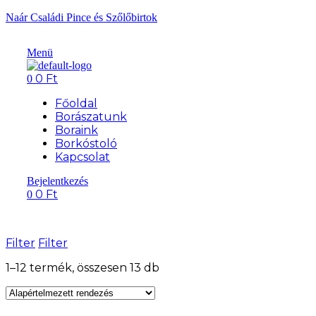
Naár Családi Pince és Szőlőbirtok
Menü
0
Ft
0
Főoldal
Borászatunk
Boraink
Borkóstoló
Kapcsolat
Bejelentkezés
0
Ft
0
Filter
Filter
1–12 termék, összesen 13 db