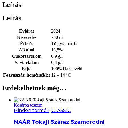
Leírás
Leírás
Évjárat
2024
Kiszerelés
750 ml
Érlelés
Tölgyfa hordó
Alkohol
13,5%
Cukortartalom
6,9 g/l
Savtartalom
6,4 g/l
Fajta
100% Hárslevelű
Fogyasztási hőmérséklet
12 – 14 °C
Érdekelhetnek még…
Kosárba teszem
Minden termék
,
CLASSIC
NAÁR Tokaji Száraz Szamorodni