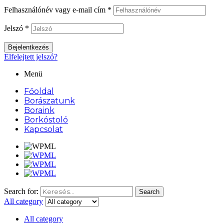
Felhasználónév vagy e-mail cím
*
Jelszó
*
Bejelentkezés
Elfelejtett jelszó?
Menü
Főoldal
Borászatunk
Boraink
Borkóstoló
Kapcsolat
Search for:
Search
All category
All category