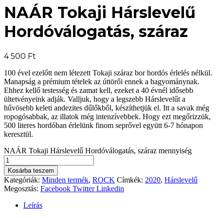
NAÁR Tokaji Hárslevelű
Hordóválogatás, száraz
4 500
Ft
100 ével ezelőtt nem létezett Tokaji száraz bor hordós érlelés nélkül.
Manapság a prémium tételek az úttörői ennek a hagyománynak.
Ehhez kellő testesség és zamat kell, ezeket a 40 évnél idősebb
ültetvényeink adják. Valljuk, hogy a legszebb Hárslevelűt a
hűvösebb keleti andezites dűlőkből, készíthetjük el. Itt a savak még
ropogósabbak, az illatok még intenzívebbek. Hogy ezt megőrizzük,
500 literes hordóban érlelünk finom seprővel együtt 6-7 hónapon
keresztül.
NAÁR Tokaji Hárslevelű Hordóválogatás, száraz mennyiség
Kosárba teszem
Kategóriák:
Minden termék
,
ROCK
Címkék:
2020
,
Hárslevelű
Megosztás:
Facebook
Twitter
Linkedin
Leírás