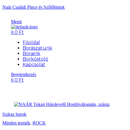
Naár Családi Pince és Szőlőbirtok
Menü
0
Ft
0
Főoldal
Borászatunk
Boraink
Borkóstoló
Kapcsolat
Bejelentkezés
0
Ft
0
Száraz borok
Minden termék
,
ROCK