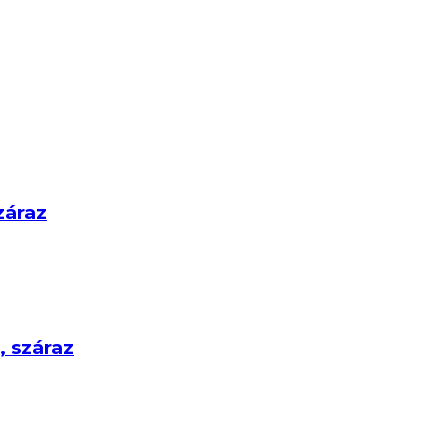
záraz
, száraz