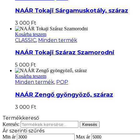
NAÁR Tokaji Sárgamuskotály, száraz
3 000
Ft
Kosárba teszem
CLASSIC
,
Minden termék
NAÁR Tokaji Száraz Szamorodni
5 000
Ft
Kosárba teszem
Minden termék
,
POP
NAÁR Zengő gyöngyöző, száraz
3 000
Ft
Termékkereső
Keresés:
Keresés
Ár szerinti szűrés
Min ár
Max ár