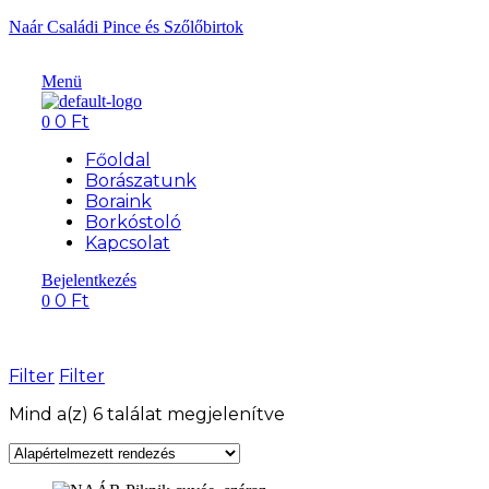
Naár Családi Pince és Szőlőbirtok
Menü
0
Ft
0
Főoldal
Borászatunk
Boraink
Borkóstoló
Kapcsolat
Bejelentkezés
0
Ft
0
Filter
Filter
Mind a(z) 6 találat megjelenítve