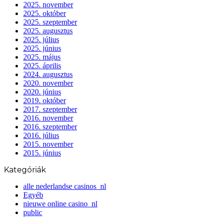
2025. november
2025. október
2025. szeptember
2025. augusztus
2025. július
2025. június
2025. május
2025. április
2024. augusztus
2020. november
2020. június
2019. október
2017. szeptember
2016. november
2016. szeptember
2016. július
2015. november
2015. június
Kategóriák
alle nederlandse casinos_nl
Egyéb
nieuwe online casino_nl
public