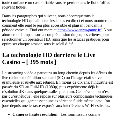
toute confiance un casino fiable sans se perdre dans le flot d’offres
souvent floues.
Dans les paragraphes qui suivent, nous décortiquerons la
technologie HD qui alimente les tables en direct et nous montrerons
comment elle rend le jeu plus accessible et plaisant pendant la
période estivale. Find out more at
https://www.cnrm-game.fr/
. Nous
aborderons l’impact sur la compréhension du jeu, les critères pour
sélectionner un opérateur HD, ainsi que les astuces pratiques pour
optimiser chaque session sous le soleil d’été.
La technologie HD derrière le Live
Casino – [ 395 mots ]
Le streaming vidéo a parcouru un long chemin depuis les débuts du
live casino en définition standard (SD) où l’image était souvent
granuleuse et sujette aux retards. En moins de dix ans, l’industrie est
passée du SD au Full‑HD (1080p) puis expérimente déjà la
résolution 4K dans quelques salles premium. Cette évolution n’est
pas qu’esthétique ; elle repose sur plusieurs composantes techniques
essentielles qui garantissent une expérience fluide même lorsqu’on
joue depuis une terrasse exposée aux interférences Wi‑Fi estivales.
Caméras haute résolution
: Les fournisseurs comme