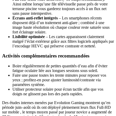
Ainsi même lorsqu’une file télévisuelle passe près de votre
terrasse piscine vous garderez toujours accès à un flux net
sans pause intempestive.
Écrans anti‑reflet intégrés
– Les smartphones récents
disposent déjà d’un traitement anti‑glare ; combiné à une
image haute résolution où chaque couleur reste saturée sous
fort éclairage solaire.
Lisibilité optimisée
– Les cartes apparaissent clairement
malgré l’éclat extérieur grâce aux filtres logiciels appliqués par
l’encodage HEVC qui préserve contraste et netteté.
Activités complémentaires recommandées
Boire régulièrement de petites quantités d’eau afin d’éviter
fatigue oculaire liée aux longues sessions sous soleil.
Faire une pause toutes les trente minutes pour reposer vos
yeux ; profitez-en pour ajuster luminosité/contraste via
paramètres système.
Utiliser protecteur solaire pour écran tactile afin que vos
doigts ne glissent pas lors des paris rapides.
Des études internes menées par Evolution Gaming montrent qu’en
période juin–août où ils ont déployé pleinement leurs flux Full‑HD
sur mobile , le temps moyen passé par joueur novice a augmenté de