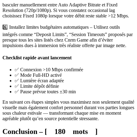
basculer manuellement entre Auto Adaptive Bitrate et Fixed
Resolution (720p/1080p). Si vous constatez occasional lag
choisissez Fixed 1080p lorsque votre débit reste stable >12 Mbps.
6️⃣ Installez limites budgétaires automatiques – Utilisez outils
intégrés comme “Deposit Limits”, “Session Timeouts” proposés par
presque tous les sites listés chez Cnrm Game afin d’éviter
impulsions dues à immersion très réaliste offerte par image nette.
Checklist rapide avant lancement
✅ Connexion >10 Mbps confirmée
✅ Mode Full‑HD activé
✅ Lumière écran adaptée
✅ Limite dépôt définie
✅ Pause prévue toutes ±30 min
En suivant ces étapes simples vous maximisez non seulement qualité
visuelle mais également confort personnel durant vos parties longues
sous chaleur estivale — transformant chaque mise en moment
agréable plutôt qu’en source potentielle stressante.
Conclusion – [ 180 mots ]