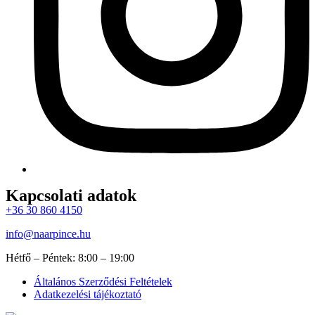
Kapcsolati adatok
+36 30 860 4150
info@naarpince.hu
Hétfő – Péntek: 8:00 – 19:00
Általános Szerződési Feltételek
Adatkezelési tájékoztató