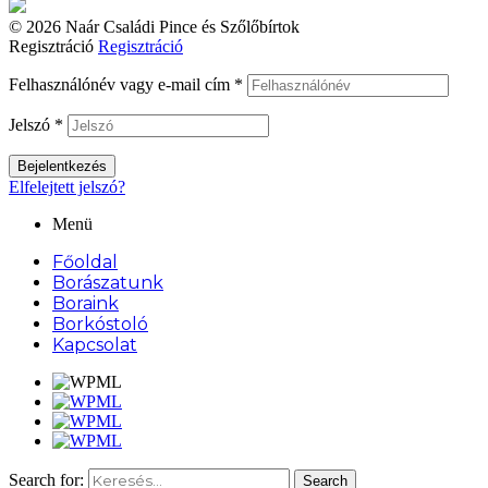
© 2026 Naár Családi Pince és Szőlőbírtok
Regisztráció
Regisztráció
Felhasználónév vagy e-mail cím
*
Jelszó
*
Bejelentkezés
Elfelejtett jelszó?
Menü
Főoldal
Borászatunk
Boraink
Borkóstoló
Kapcsolat
Search for:
Search