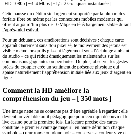
| HD 1080p | ~3–4 Mbps | ~1,5–2 Go | quasi instantanée |
Cette hausse du débit reste largement supportée par la plupart des
forfaits fibre ou même par les connexions mobiles modernes qui
offrent aujourd’hui plus de 10 Mbps en téléchargement stable durant
l’après‑midi estival.
Pour un débutant, ces améliorations sont décisives : chaque carte
apparaît clairement sans flou pixelisé, le mouvement des jetons est
visible même lorsqu’ils glissent légèrement sous l’éclairage ambiant
du studio – ce qui réduit drastiquement les malentendus sur les
combinaisons gagnantes ou perdantes. De plus, observer les gestes
précis du croupier crée un sentiment de présence physique qui
apaise naturellement l’appréhension initiale liée aux jeux d’argent en
ligne.
Comment la HD améliore la
compréhension du jeu – [ 350 mots ]
Une image nette ne se contente pas d’être agréable à regarder ; elle
devient un véritable outil pédagogique pour ceux qui découvrent le
live casino pour la première fois. La lecture précise des cartes
constitue le premier avantage majeur : en haute définition chaque
symbole – cœur rouge ou pique noir – conserve sa couleur vive et