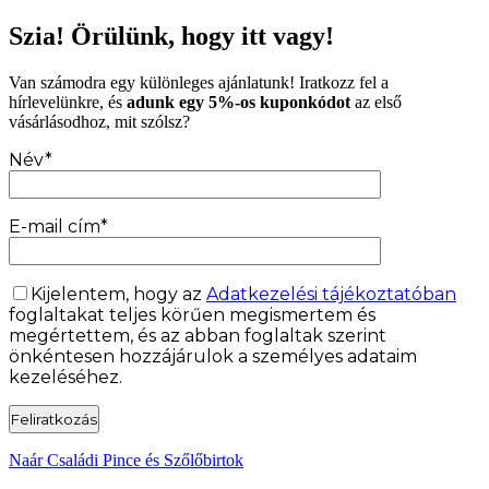
Szia! Örülünk, hogy itt vagy!
Van számodra egy különleges ajánlatunk! Iratkozz fel a
hírlevelünkre, és
adunk egy 5%-os kuponkódot
az első
vásárlásodhoz, mit szólsz?
Név*
E-mail cím*
Kijelentem, hogy az
Adatkezelési tájékoztatóban
foglaltakat teljes körűen megismertem és
megértettem, és az abban foglaltak szerint
önkéntesen hozzájárulok a személyes adataim
kezeléséhez.
Naár Családi Pince és Szőlőbirtok