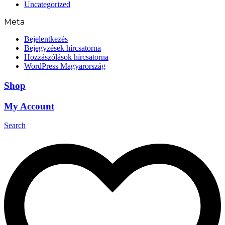
Uncategorized
Meta
Bejelentkezés
Bejegyzések hírcsatorna
Hozzászólások hírcsatorna
WordPress Magyarország
Shop
My Account
Search