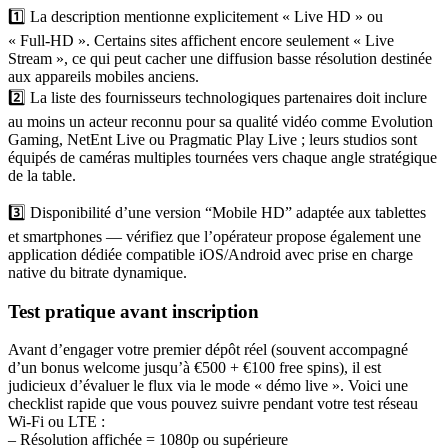
1️⃣ La description mentionne explicitement « Live HD » ou
« Full‑HD ». Certains sites affichent encore seulement « Live
Stream », ce qui peut cacher une diffusion basse résolution destinée
aux appareils mobiles anciens.
2️⃣ La liste des fournisseurs technologiques partenaires doit inclure
au moins un acteur reconnu pour sa qualité vidéo comme Evolution
Gaming, NetEnt Live ou Pragmatic Play Live ; leurs studios sont
équipés de caméras multiples tournées vers chaque angle stratégique
de la table.
3️⃣ Disponibilité d’une version “Mobile HD” adaptée aux tablettes
et smartphones — vérifiez que l’opérateur propose également une
application dédiée compatible iOS/Android avec prise en charge
native du bitrate dynamique.
Test pratique avant inscription
Avant d’engager votre premier dépôt réel (souvent accompagné
d’un bonus welcome jusqu’à €500 + €100 free spins), il est
judicieux d’évaluer le flux via le mode « démo live ». Voici une
checklist rapide que vous pouvez suivre pendant votre test réseau
Wi‑Fi ou LTE :
– Résolution affichée = 1080p ou supérieure