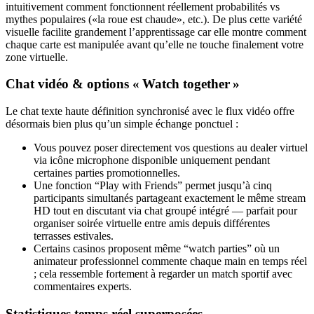
intuitivement comment fonctionnent réellement probabilités vs
mythes populaires («​la roue est chaude​», etc.). De plus cette variété
visuelle facilite grandement l’apprentissage car elle montre comment
chaque carte est manipulée avant qu’elle ne touche finalement votre
zone virtuelle.
Chat vidéo & options « Watch together »
Le chat texte haute définition synchronisé avec le flux vidéo offre
désormais bien plus qu’un simple échange ponctuel :
Vous pouvez poser directement vos questions au dealer virtuel
via icône microphone disponible uniquement pendant
certaines parties promotionnelles.
Une fonction “Play with Friends” permet jusqu’à cinq
participants simultanés partageant exactement le même stream
HD tout en discutant via chat groupé intégré — parfait pour
organiser soirée virtuelle entre amis depuis différentes
terrasses estivales.
Certains casinos proposent même “watch parties” où un
animateur professionnel commente chaque main en temps réel
; cela ressemble fortement à regarder un match sportif avec
commentaires experts.
Statistiques temps réel superposées