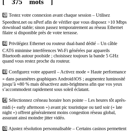
[ 375 mots ]
1️⃣ Testez votre connexion avant chaque session – Utilisez
Speedtest.net ou nPerf afin de vérifier que vous disposez >10 Mbps
download stable; sinon passez temporairement au réseau Ethernet
filaire si disponible près de votre terrasse.
2️⃣ Privilégiez Ethernet ou routeur dual‑band dédié – Un câble
CAT6 minimise interférences Wi‑Fi générées par appareils
Bluetooth autour poolside ; choisissez toujours la bande 5 GHz
quand vous restez proche du routeur.
3️⃣ Configurez votre appareil – Activez mode « Haute performance
» dans paramètres graphiques Android/iOS ; augmentez luminosité
jusqu’à ≈80 % mais désactivez auto‑brightness afin que vos yeux
s’accommodent rapidement sous soleil éclatant.
4️⃣ Sélectionnez créneau horaire hors pointe – Les heures tôt après-
midi (« early afternoon ») avant pic touristique ou tard soir (« late
night ») offrent généralement moins congestion réseau global,
assurant ainsi moindre jitter vidéo.
5️⃣ Ajustez résolution personnalisable – Certains casinos permettent