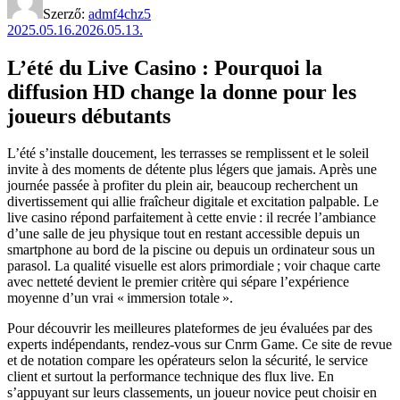
Szerző:
admf4chz5
2025.05.16.
2026.05.13.
L’été du Live Casino : Pourquoi la
diffusion HD change la donne pour les
joueurs débutants
L’été s’installe doucement, les terrasses se remplissent et le soleil
invite à des moments de détente plus légers que jamais. Après une
journée passée à profiter du plein air, beaucoup recherchent un
divertissement qui allie fraîcheur digitale et excitation palpable. Le
live casino répond parfaitement à cette envie : il recrée l’ambiance
d’une salle de jeu physique tout en restant accessible depuis un
smartphone au bord de la piscine ou depuis un ordinateur sous un
parasol. La qualité visuelle est alors primordiale ; voir chaque carte
avec netteté devient le premier critère qui sépare l’expérience
moyenne d’un vrai « immersion totale ».
Pour découvrir les meilleures plateformes de jeu évaluées par des
experts indépendants, rendez‑vous sur Cnrm Game. Ce site de revue
et de notation compare les opérateurs selon la sécurité, le service
client et surtout la performance technique des flux live. En
s’appuyant sur leurs classements, un joueur novice peut choisir en