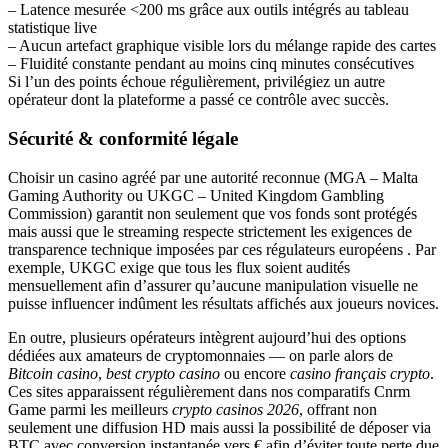
– Latence mesurée <200 ms grâce aux outils intégrés au tableau
statistique live
– Aucun artefact graphique visible lors du mélange rapide des cartes
– Fluidité constante pendant au moins cinq minutes consécutives
Si l’un des points échoue régulièrement, privilégiez un autre
opérateur dont la plateforme a passé ce contrôle avec succès.
Sécurité & conformité légale
Choisir un casino agréé par une autorité reconnue (MGA – Malta
Gaming Authority ou UKGC – United Kingdom Gambling
Commission) garantit non seulement que vos fonds sont protégés
mais aussi que le streaming respecte strictement les exigences de
transparence technique imposées par ces régulateurs européens . Par
exemple, UKGC exige que tous les flux soient audités
mensuellement afin d’assurer qu’aucune manipulation visuelle ne
puisse influencer indûment les résultats affichés aux joueurs novices.
En outre, plusieurs opérateurs intègrent aujourd’hui des options
dédiées aux amateurs de cryptomonnaies — on parle alors de
Bitcoin casino
,
best crypto casino
ou encore
casino français crypto
.
Ces sites apparaissent régulièrement dans nos comparatifs Cnrm
Game parmi les meilleurs
crypto casinos 2026
, offrant non
seulement une diffusion HD mais aussi la possibilité de déposer via
BTC avec conversion instantanée vers € afin d’éviter toute perte due