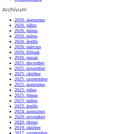
Archívum
2026. augusztus
2026. július
2026. június
2026. május
2026. április
2026. március
2026. február
2026. január
2025. december
2025. november
2025. október
2025. szeptember
2025. augusztus
2025. július
2025. június
2025. május
2025. április
2024. augusztus
2020. november
2020. június
2019. október
2017. szeptember