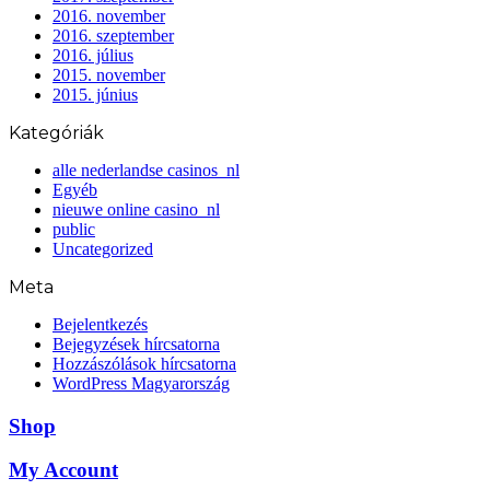
2016. november
2016. szeptember
2016. július
2015. november
2015. június
Kategóriák
alle nederlandse casinos_nl
Egyéb
nieuwe online casino_nl
public
Uncategorized
Meta
Bejelentkezés
Bejegyzések hírcsatorna
Hozzászólások hírcsatorna
WordPress Magyarország
Shop
My Account