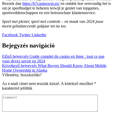
Bezoek dan
https://b7casinowin.eu/
en ontdek hoe eenvoudig het is
om je speelbudget te beheren terwijl je geniet van topgames,
sportweddenschappen en een betrouwbare klantenservice.
Speel met plezier, speel met controle – en maak van 2024 jouw
meest gebalanceerde gokjaar tot nu toe.
Facebook
Twitter
Linkedin
Bejegyzés navigáció
Előző bejegyzés
Guide complet du casino en ligne : tout ce que
vous devez savoir en 2024
Következő bejegyzés
What Buyers Should Know About Mobile
Home Ownership in Alaska
Vélemény, hozzászólás?
Az e-mail címet nem tesszük közzé.
A kötelező mezőket
*
karakterrel jelöltük