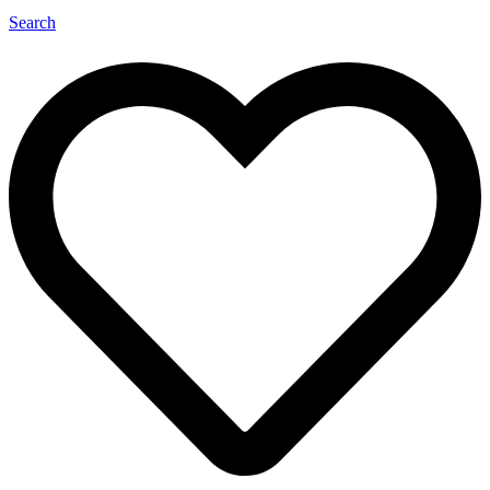
Search