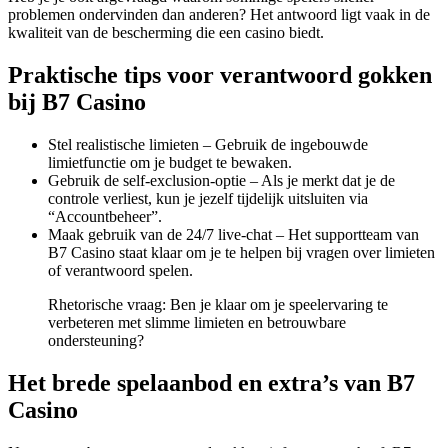
problemen ondervinden dan anderen? Het antwoord ligt vaak in de
kwaliteit van de bescherming die een casino biedt.
Praktische tips voor verantwoord gokken
bij B7 Casino
Stel realistische limieten – Gebruik de ingebouwde
limietfunctie om je budget te bewaken.
Gebruik de self‑exclusion‑optie – Als je merkt dat je de
controle verliest, kun je jezelf tijdelijk uitsluiten via
“Accountbeheer”.
Maak gebruik van de 24/7 live‑chat – Het supportteam van
B7 Casino staat klaar om je te helpen bij vragen over limieten
of verantwoord spelen.
Rhetorische vraag: Ben je klaar om je speelervaring te
verbeteren met slimme limieten en betrouwbare
ondersteuning?
Het brede spelaanbod en extra’s van B7
Casino