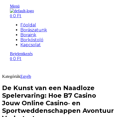
Menü
0
Ft
0
Főoldal
Borászatunk
Boraink
Borkóstoló
Kapcsolat
Bejelentkezés
0
Ft
0
Kategóriák
Egyéb
De Kunst van een Naadloze
Spelervaring: Hoe B7 Casino
Jouw Online Casino‑ en
Sportweddenschappen Avontuur