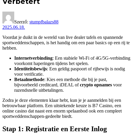
Verbetert
Szerző:
stumpfbalazs88
2025.06.18.
Voordat je duikt in de wereld van live dealer tafels en spannende
sportweddenschappen, is het handig om een paar basics op een rij te
hebben.
Internetverbinding
: Een stabiele Wi‑Fi of 4G/5G‑verbinding
voorkomt haperingen tijdens het spelen.
Identiteitsbewijs
: Een geldig paspoort of rijbewijs is nodig
voor verificatie.
Betaalmethode
: Kies een methode die bij je past,
bijvoorbeeld creditcard, iDEAL of
crypto opnames
voor
razendsnelle uitbetalingen.
Zodra je deze elementen klaar hebt, kun je je aanmelden bij een
betrouwbaar platform. Een uitstekende keuze is B7 Casino, een
online casino dat naast een enorm spelaanbod ook een compleet
sportweddenschappen‑gedeelte biedt.
Stap 1: Registratie en Eerste Inlog