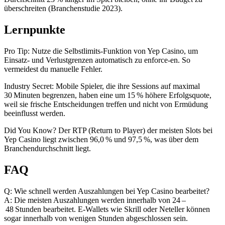
überschreiten (Branchenstudie 2023).
Lernpunkte
Pro Tip: Nutze die Selbstlimits‑Funktion von Yep Casino, um
Einsatz‑ und Verlustgrenzen automatisch zu enforce‑en. So
vermeidest du manuelle Fehler.
Industry Secret: Mobile Spieler, die ihre Sessions auf maximal
30 Minuten begrenzen, haben eine um 15 % höhere Erfolgsquote,
weil sie frische Entscheidungen treffen und nicht von Ermüdung
beeinflusst werden.
Did You Know? Der RTP (Return to Player) der meisten Slots bei
Yep Casino liegt zwischen 96,0 % und 97,5 %, was über dem
Branchendurchschnitt liegt.
FAQ
Q: Wie schnell werden Auszahlungen bei Yep Casino bearbeitet?
A: Die meisten Auszahlungen werden innerhalb von 24 –
48 Stunden bearbeitet. E‑Wallets wie Skrill oder Neteller können
sogar innerhalb von wenigen Stunden abgeschlossen sein.