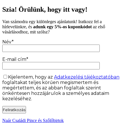
Szia! Örülünk, hogy itt vagy!
Van számodra egy különleges ajánlatunk! Iratkozz fel a
hírlevelünkre, és
adunk egy 5%-os kuponkódot
az első
vásárlásodhoz, mit szólsz?
Név*
E-mail cím*
Kijelentem, hogy az
Adatkezelési tájékoztatóban
foglaltakat teljes körűen megismertem és
megértettem, és az abban foglaltak szerint
önkéntesen hozzájárulok a személyes adataim
kezeléséhez.
Naár Családi Pince és Szőlőbirtok