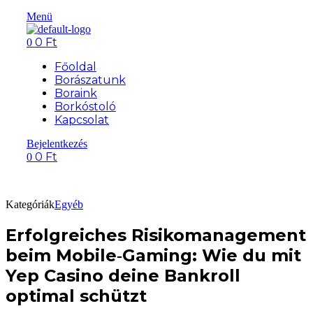
Menü
0
Ft
0
Főoldal
Borászatunk
Boraink
Borkóstoló
Kapcsolat
Bejelentkezés
0
Ft
0
Kategóriák
Egyéb
Erfolgreiches Risikomanagement
beim Mobile‑Gaming: Wie du mit
Yep Casino deine Bankroll
optimal schützt