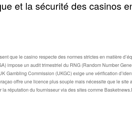
que et la sécurité des casinos e
sent que le casino respecte des normes strictes en matière d’éq
(MGA) impose un audit trimestriel du RNG (Random Number Gener
 UK Gambling Commission (UKGC) exige une vérification d’ident
raçao offre une licence plus souple mais nécessite que le site a
ter la réputation du fournisseur via des sites comme Basketnews