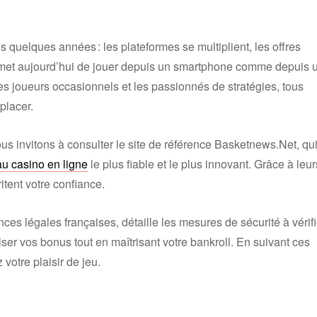
 quelques années : les plateformes se multiplient, les offres
ermet aujourd’hui de jouer depuis un smartphone comme depuis 
 les joueurs occasionnels et les passionnés de stratégies, tous
placer.
s invitons à consulter le site de référence Basketnews.Net, qu
u casino en ligne
le plus fiable et le plus innovant. Grâce à leur
tent votre confiance.
ences légales françaises, détaille les mesures de sécurité à vérifi
er vos bonus tout en maîtrisant votre bankroll. En suivant ces
votre plaisir de jeu.