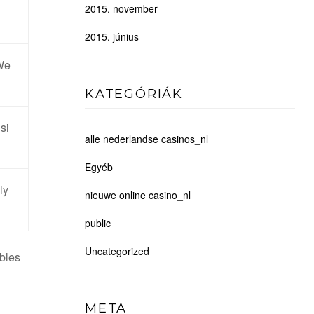
2015. november
2015. június
We
KATEGÓRIÁK
si
alle nederlandse casinos_nl
Egyéb
ly
nieuwe online casino_nl
public
Uncategorized
bles
META