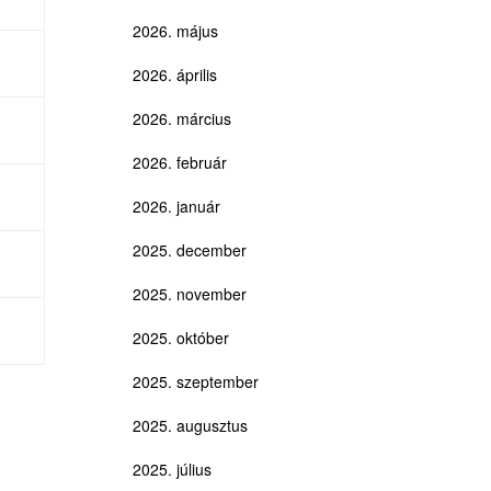
2026. május
2026. április
2026. március
2026. február
2026. január
2025. december
2025. november
2025. október
2025. szeptember
2025. augusztus
2025. július