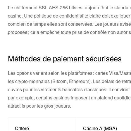
Le chiffrement SSL AES‑256 bits est aujourd’hui le standard
casino. Une politique de confidentialité claire doit expliq
combien de temps elles sont conservées. Les joueurs avisés a
proposée ; cela empêche toute prise de contrôle non autor
Méthodes de paiement sécurisées
Les options varient selon les plateformes : cartes Visa/Mast
les crypto‑monnaies (Bitcoin, Ethereum). Les délais de retra
ouvrés pour les virements bancaires classiques. Il convient
par exemple, certains casinos imposent un plafond quotidien
attractifs pour les gros joueurs.
Critère
Casino A (MGA)