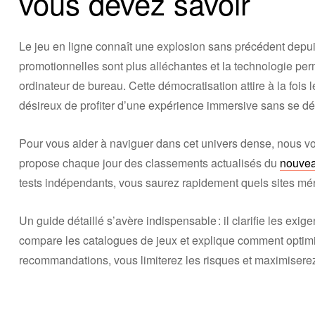
vous devez savoir
Le jeu en ligne connaît une explosion sans précédent depuis
promotionnelles sont plus alléchantes et la technologie p
ordinateur de bureau. Cette démocratisation attire à la fois
désireux de profiter d’une expérience immersive sans se dé
Pour vous aider à naviguer dans cet univers dense, nous vou
propose chaque jour des classements actualisés du
nouvea
tests indépendants, vous saurez rapidement quels sites méri
Un guide détaillé s’avère indispensable : il clarifie les exig
compare les catalogues de jeux et explique comment optimis
recommandations, vous limiterez les risques et maximiserez 