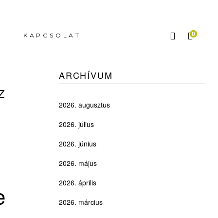
0
KAPCSOLAT
ARCHÍVUM
z
2026. augusztus
2026. július
2026. június
2026. május
2026. április
e
2026. március