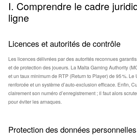
I. Comprendre le cadre juridi
ligne
Licences et autorités de contrôle
Les licences délivrées par des autorités reconnues garantis
et de protection des joueurs. La Malta Gaming Authority 
et un taux minimum de RTP (Return to Player) de 95 %. Le
renforcée et un système d’auto‑exclusion efficace. Enfin, Cu
clairement son numéro d’enregistrement ; il faut alors scru
pour éviter les arnaques.
Protection des données personnelles