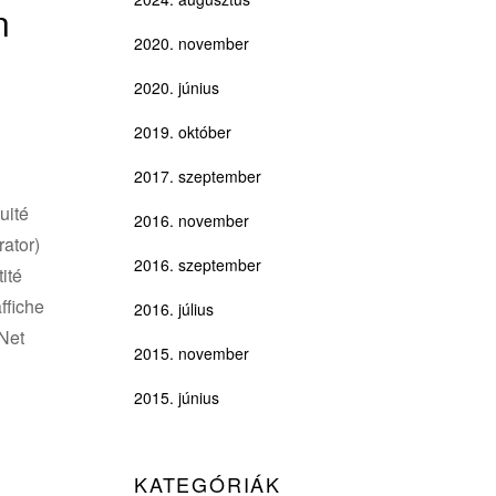
n
2020. november
2020. június
2019. október
2017. szeptember
uité
2016. november
ator)
2016. szeptember
ité
ffiche
2016. július
.Net
2015. november
2015. június
KATEGÓRIÁK