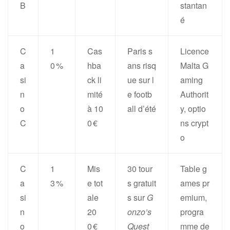
B
stantan
é
C
1
Cas
Paris s
Licence
a
0 %
hba
ans risq
Malta G
si
ck li
ue sur l
aming
n
mité
e footb
Authorit
o
à 10
all d’été
y, optio
C
0 €
ns crypt
o
C
1
Mis
30 tour
Table g
a
3 %
e tot
s gratuit
ames pr
si
ale
s sur
G
emium,
n
20
onzo’s
progra
o
0 €
Quest
mme de