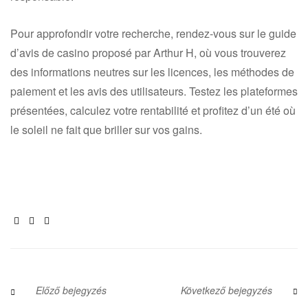
Pour approfondir votre recherche, rendez‑vous sur le guide
d’avis de casino proposé par Arthur H, où vous trouverez
des informations neutres sur les licences, les méthodes de
paiement et les avis des utilisateurs. Testez les plateformes
présentées, calculez votre rentabilité et profitez d’un été où
le soleil ne fait que briller sur vos gains.
Facebook
Twitter
Linkedin
Előző bejegyzés
Következő bejegyzés