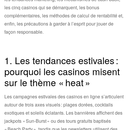
les cinq casinos qui se démarquent, les bonus
complémentaires, les méthodes de calcul de rentabilité et,
enfin, les précautions à garder à l’esprit pour jouer de
façon responsable.
1. Les tendances estivales :
pourquoi les casinos misent
sur le thème « heat »
Les campagnes estivales des casinos en ligne s’articulent
autour de trois axes visuels : plages dorées, cocktails
exotiques et soleils éclatants. Les bannières affichent des
jackpots « Sun‑Burst » ou des tours gratuits baptisés
« Beach Party », tandis que les newsletters utilisent des