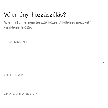
Vélemény, hozzászólás?
Az e-mail címet nem tesszük közzé.
A kötelező mezőket
*
karakterrel jelöltük