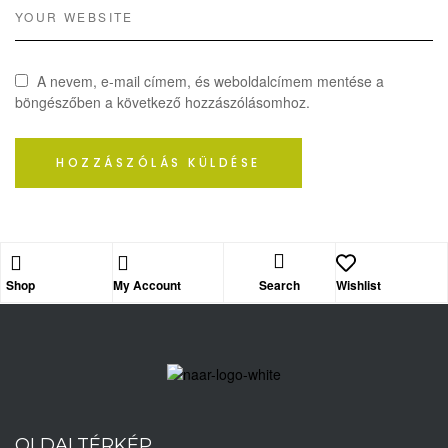
A nevem, e-mail címem, és weboldalcímem mentése a
böngészőben a következő hozzászólásomhoz.
Shop
My Account
Search
Wishlist
OLDALTÉRKÉP