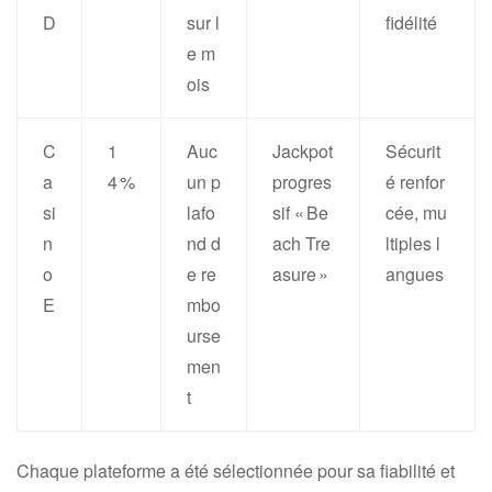
D
sur l
fidélité
e m
ois
C
1
Auc
Jackpot
Sécurit
a
4 %
un p
progres
é renfor
si
lafo
sif « Be
cée, mu
n
nd d
ach Tre
ltiples l
o
e re
asure »
angues
E
mbo
urse
men
t
Chaque plateforme a été sélectionnée pour sa fiabilité et