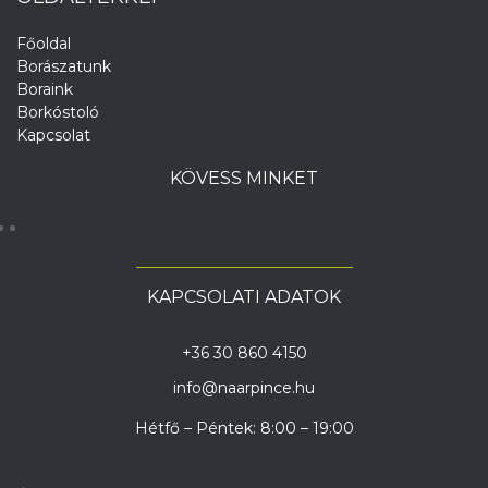
Főoldal
Borászatunk
Boraink
Borkóstoló
Kapcsolat
KÖVESS MINKET
KAPCSOLATI ADATOK
+36 30 860 4150
info@naarpince.hu
Hétfő – Péntek: 8:00 – 19:00