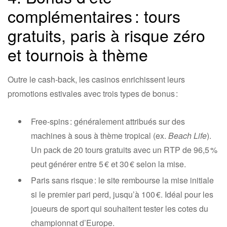
complémentaires : tours
gratuits, paris à risque zéro
et tournois à thème
Outre le cash‑back, les casinos enrichissent leurs
promotions estivales avec trois types de bonus :
Free‑spins : généralement attribués sur des
machines à sous à thème tropical (ex.
Beach Life
).
Un pack de 20 tours gratuits avec un RTP de 96,5 %
peut générer entre 5 € et 30 € selon la mise.
Paris sans risque : le site rembourse la mise initiale
si le premier pari perd, jusqu’à 100 €. Idéal pour les
joueurs de sport qui souhaitent tester les cotes du
championnat d’Europe.