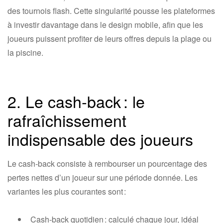
des tournois flash. Cette singularité pousse les plateformes
à investir davantage dans le design mobile, afin que les
joueurs puissent profiter de leurs offres depuis la plage ou
la piscine.
2. Le cash‑back : le
rafraîchissement
indispensable des joueurs
Le cash‑back consiste à rembourser un pourcentage des
pertes nettes d’un joueur sur une période donnée. Les
variantes les plus courantes sont :
Cash‑back quotidien : calculé chaque jour, idéal