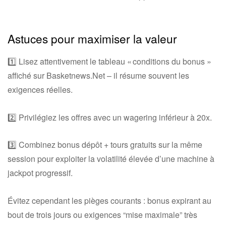
Astuces pour maximiser la valeur
1️⃣ Lisez attentivement le tableau « conditions du bonus »
affiché sur Basketnews.Net – il résume souvent les
exigences réelles.
2️⃣ Privilégiez les offres avec un wagering inférieur à 20x.
3️⃣ Combinez bonus dépôt + tours gratuits sur la même
session pour exploiter la volatilité élevée d’une machine à
jackpot progressif.
Évitez cependant les pièges courants : bonus expirant au
bout de trois jours ou exigences “mise maximale” très