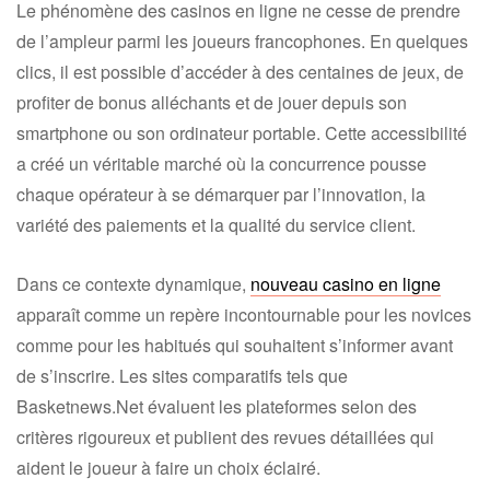
Le phénomène des casinos en ligne ne cesse de prendre
de l’ampleur parmi les joueurs francophones. En quelques
clics, il est possible d’accéder à des centaines de jeux, de
profiter de bonus alléchants et de jouer depuis son
smartphone ou son ordinateur portable. Cette accessibilité
a créé un véritable marché où la concurrence pousse
chaque opérateur à se démarquer par l’innovation, la
variété des paiements et la qualité du service client.
Dans ce contexte dynamique,
nouveau casino en ligne
apparaît comme un repère incontournable pour les novices
comme pour les habitués qui souhaitent s’informer avant
de s’inscrire. Les sites comparatifs tels que
Basketnews.Net évaluent les plateformes selon des
critères rigoureux et publient des revues détaillées qui
aident le joueur à faire un choix éclairé.