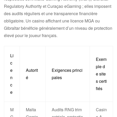
Regulatory Authority et Curaçao eGaming ; elles imposent
des audits réguliers et une transparence financière
obligatoire. Un casino affichant une licence MGA ou
Gibraltar bénéficie généralement d’un niveau de protection
élevé pour le joueur français.
Li
Exem
c
ple d
e
Autorit
Exigences princi
e site
n
é
pales
s certi
c
fiés
e
M
Malta
Audits RNG trim
Casin
G
Gamin
estriels, protectio
o A,