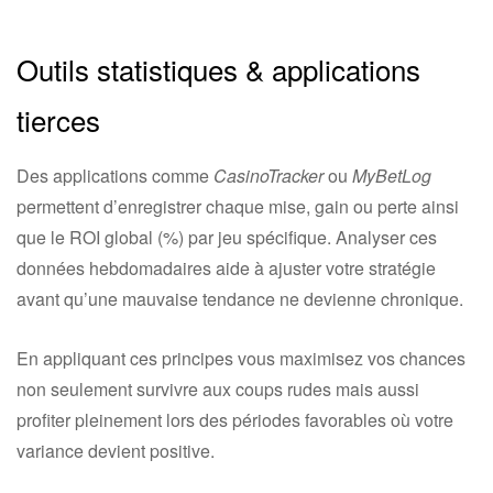
Outils statistiques & applications
tierces
Des applications comme
CasinoTracker
ou
MyBetLog
permettent d’enregistrer chaque mise, gain ou perte ainsi
que le ROI global (%) par jeu spécifique. Analyser ces
données hebdomadaires aide à ajuster votre stratégie
avant qu’une mauvaise tendance ne devienne chronique.
En appliquant ces principes vous maximisez vos chances
non seulement survivre aux coups rudes mais aussi
profiter pleinement lors des périodes favorables où votre
variance devient positive.