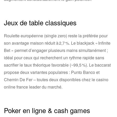
Jeux de table classiques
Roulette européenne (single zero) reste la préférée pour
son avantage maison réduit à 2,7 %. Le blackjack « Infinite
Bet » permet d’engager plusieurs mains simultanément ;
idéal pour ceux qui recherchent un rythme rapide sans
sacrifier le taux théorique favorable (~99,5 %). Le baccarat
propose deux variantes populaires : Punto Banco et
Chemin De Fer – toutes deux disponibles chez le casino
online france leader du marché.
Poker en ligne & cash games