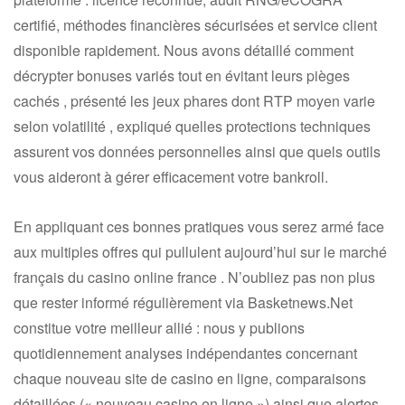
certifié, méthodes financières sécurisées et service client
disponible rapidement. Nous avons détaillé comment
décrypter bonuses variés tout en évitant leurs pièges
cachés , présenté les jeux phares dont RTP moyen varie
selon volatilité , expliqué quelles protections techniques
assurent vos données personnelles ainsi que quels outils
vous aideront à gérer efficacement votre bankroll.
En appliquant ces bonnes pratiques vous serez armé face
aux multiples offres qui pullulent aujourd’hui sur le marché
français du casino online france . N’oubliez pas non plus
que rester informé régulièrement via Basketnews.Net
constitue votre meilleur allié : nous y publions
quotidiennement analyses indépendantes concernant
chaque nouveau site de casino en ligne, comparaisons
détaillées (« nouveau casino en ligne ») ainsi que alertes