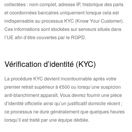
collectées : nom complet, adresse IP, historique des paris
et coordonnées bancaires uniquement lorsque cela est
indispensable au processus KYC (Know Your Customer).
Ces informations sont stockées sur serveurs situés dans
l’UE afin d’être couvertes par le RGPD.
Vérification d’identité (KYC)
La procédure KYC devient incontournable après votre
premier retrait supérieur à €500 ou lorsqu’une suspicion
anti‑blanchiment apparaît. Vous devrez fournir une pièce
d’identité officielle ainsi qu’un justificatif domicile récent ;
ce processus ne dure généralement que quelques heures
lorsqu’il est traité par une équipe dédiée.