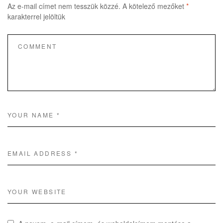
Az e-mail címet nem tesszük közzé.
A kötelező mezőket
*
karakterrel jelöltük