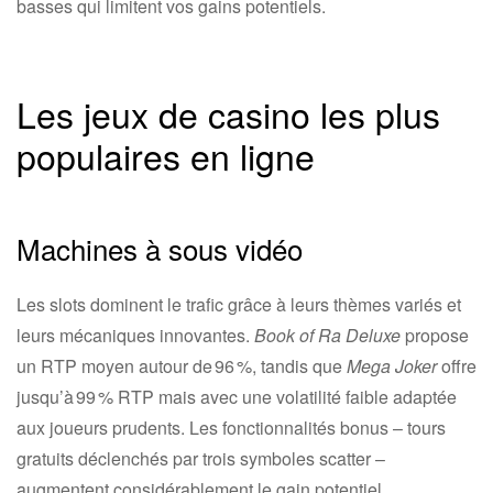
basses qui limitent vos gains potentiels.
Les jeux de casino les plus
populaires en ligne
Machines à sous vidéo
Les slots dominent le trafic grâce à leurs thèmes variés et
leurs mécaniques innovantes.
Book of Ra Deluxe
propose
un RTP moyen autour de 96 %, tandis que
Mega Joker
offre
jusqu’à 99 % RTP mais avec une volatilité faible adaptée
aux joueurs prudents. Les fonctionnalités bonus – tours
gratuits déclenchés par trois symboles scatter –
augmentent considérablement le gain potentiel.