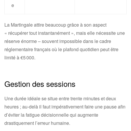
e
La Martingale attire beaucoup grâce à son aspect
« récupérer tout instantanément », mais elle nécessite une
réserve énorme – souvent impossible dans le cadre
réglementaire français où le plafond quotidien peut être
limité à €5 000.
Gestion des sessions
Une durée idéale se situe entre trente minutes et deux
heures ; au-delà il faut impérativement faire une pause afin
d’éviter la fatigue décisionnelle qui augmente
drastiquement l’erreur humaine.