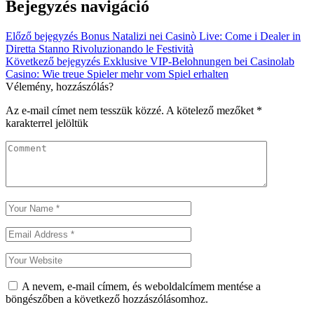
Bejegyzés navigáció
Előző bejegyzés
Bonus Natalizi nei Casinò Live: Come i Dealer in
Diretta Stanno Rivoluzionando le Festività
Következő bejegyzés
Exklusive VIP‑Belohnungen bei Casinolab
Casino: Wie treue Spieler mehr vom Spiel erhalten
Vélemény, hozzászólás?
Az e-mail címet nem tesszük közzé.
A kötelező mezőket
*
karakterrel jelöltük
A nevem, e-mail címem, és weboldalcímem mentése a
böngészőben a következő hozzászólásomhoz.