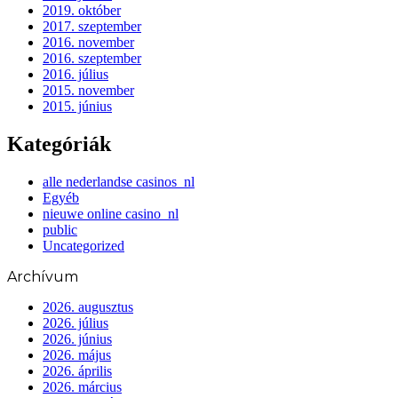
2019. október
2017. szeptember
2016. november
2016. szeptember
2016. július
2015. november
2015. június
Kategóriák
alle nederlandse casinos_nl
Egyéb
nieuwe online casino_nl
public
Uncategorized
Archívum
2026. augusztus
2026. július
2026. június
2026. május
2026. április
2026. március