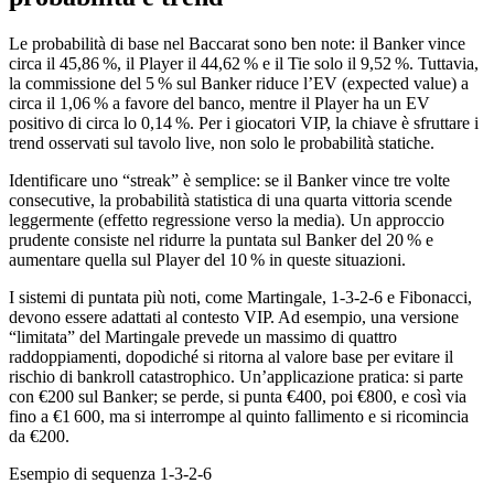
Le probabilità di base nel Baccarat sono ben note: il Banker vince
circa il 45,86 %, il Player il 44,62 % e il Tie solo il 9,52 %. Tuttavia,
la commissione del 5 % sul Banker riduce l’EV (expected value) a
circa il 1,06 % a favore del banco, mentre il Player ha un EV
positivo di circa lo 0,14 %. Per i giocatori VIP, la chiave è sfruttare i
trend osservati sul tavolo live, non solo le probabilità statiche.
Identificare uno “streak” è semplice: se il Banker vince tre volte
consecutive, la probabilità statistica di una quarta vittoria scende
leggermente (effetto regressione verso la media). Un approccio
prudente consiste nel ridurre la puntata sul Banker del 20 % e
aumentare quella sul Player del 10 % in queste situazioni.
I sistemi di puntata più noti, come Martingale, 1‑3‑2‑6 e Fibonacci,
devono essere adattati al contesto VIP. Ad esempio, una versione
“limitata” del Martingale prevede un massimo di quattro
raddoppiamenti, dopodiché si ritorna al valore base per evitare il
rischio di bankroll catastrophico. Un’applicazione pratica: si parte
con €200 sul Banker; se perde, si punta €400, poi €800, e così via
fino a €1 600, ma si interrompe al quinto fallimento e si ricomincia
da €200.
Esempio di sequenza 1‑3‑2‑6