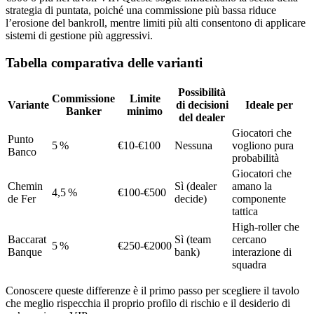
strategia di puntata, poiché una commissione più bassa riduce
l’erosione del bankroll, mentre limiti più alti consentono di applicare
sistemi di gestione più aggressivi.
Tabella comparativa delle varianti
Possibilità
Commissione
Limite
Variante
di decisioni
Ideale per
Banker
minimo
del dealer
Giocatori che
Punto
5 %
€10‑€100
Nessuna
vogliono pura
Banco
probabilità
Giocatori che
Chemin
Sì (dealer
amano la
4,5 %
€100‑€500
de Fer
decide)
componente
tattica
High‑roller che
Baccarat
Sì (team
cercano
5 %
€250‑€2000
Banque
bank)
interazione di
squadra
Conoscere queste differenze è il primo passo per scegliere il tavolo
che meglio rispecchia il proprio profilo di rischio e il desiderio di