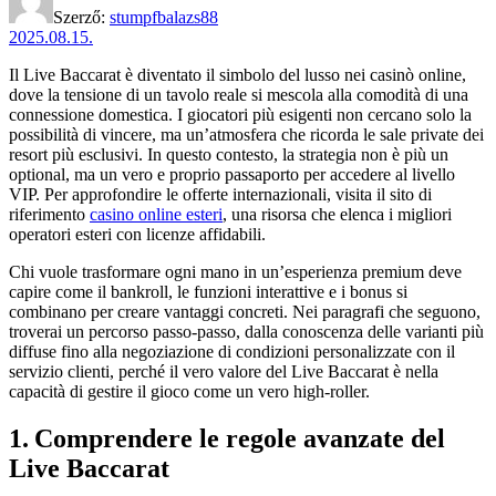
Szerző:
stumpfbalazs88
2025.08.15.
Il Live Baccarat è diventato il simbolo del lusso nei casinò online,
dove la tensione di un tavolo reale si mescola alla comodità di una
connessione domestica. I giocatori più esigenti non cercano solo la
possibilità di vincere, ma un’atmosfera che ricorda le sale private dei
resort più esclusivi. In questo contesto, la strategia non è più un
optional, ma un vero e proprio passaporto per accedere al livello
VIP. Per approfondire le offerte internazionali, visita il sito di
riferimento
casino online esteri
, una risorsa che elenca i migliori
operatori esteri con licenze affidabili.
Chi vuole trasformare ogni mano in un’esperienza premium deve
capire come il bankroll, le funzioni interattive e i bonus si
combinano per creare vantaggi concreti. Nei paragrafi che seguono,
troverai un percorso passo‑passo, dalla conoscenza delle varianti più
diffuse fino alla negoziazione di condizioni personalizzate con il
servizio clienti, perché il vero valore del Live Baccarat è nella
capacità di gestire il gioco come un vero high‑roller.
1. Comprendere le regole avanzate del
Live Baccarat