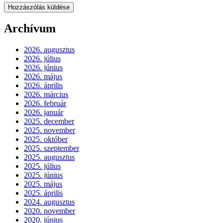
Archívum
2026. augusztus
2026. július
2026. június
2026. május
2026. április
2026. március
2026. február
2026. január
2025. december
2025. november
2025. október
2025. szeptember
2025. augusztus
2025. július
2025. június
2025. május
2025. április
2024. augusztus
2020. november
2020. június