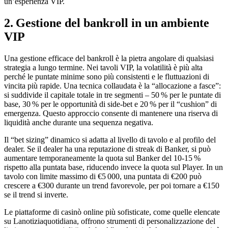
un’esperienza VIP.
2. Gestione del bankroll in un ambiente
VIP
Una gestione efficace del bankroll è la pietra angolare di qualsiasi
strategia a lungo termine. Nei tavoli VIP, la volatilità è più alta
perché le puntate minime sono più consistenti e le fluttuazioni di
vincita più rapide. Una tecnica collaudata è la “allocazione a fasce”:
si suddivide il capitale totale in tre segmenti – 50 % per le puntate di
base, 30 % per le opportunità di side‑bet e 20 % per il “cushion” di
emergenza. Questo approccio consente di mantenere una riserva di
liquidità anche durante una sequenza negativa.
Il “bet sizing” dinamico si adatta al livello di tavolo e al profilo del
dealer. Se il dealer ha una reputazione di streak di Banker, si può
aumentare temporaneamente la quota sul Banker del 10‑15 %
rispetto alla puntata base, riducendo invece la quota sul Player. In un
tavolo con limite massimo di €5 000, una puntata di €200 può
crescere a €300 durante un trend favorevole, per poi tornare a €150
se il trend si inverte.
Le piattaforme di casinò online più sofisticate, come quelle elencate
su Lanotiziaquotidiana, offrono strumenti di personalizzazione del