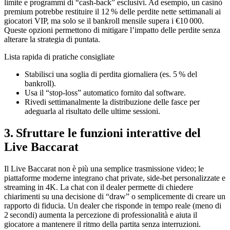
limite e programmi di “cash‑back” esclusivi. Ad esempio, un casinò
premium potrebbe restituire il 12 % delle perdite nette settimanali ai
giocatori VIP, ma solo se il bankroll mensile supera i €10 000.
Queste opzioni permettono di mitigare l’impatto delle perdite senza
alterare la strategia di puntata.
Lista rapida di pratiche consigliate
Stabilisci una soglia di perdita giornaliera (es. 5 % del
bankroll).
Usa il “stop‑loss” automatico fornito dal software.
Rivedi settimanalmente la distribuzione delle fasce per
adeguarla al risultato delle ultime sessioni.
3. Sfruttare le funzioni interattive del
Live Baccarat
Il Live Baccarat non è più una semplice trasmissione video; le
piattaforme moderne integrano chat private, side‑bet personalizzate e
streaming in 4K. La chat con il dealer permette di chiedere
chiarimenti su una decisione di “draw” o semplicemente di creare un
rapporto di fiducia. Un dealer che risponde in tempo reale (meno di
2 secondi) aumenta la percezione di professionalità e aiuta il
giocatore a mantenere il ritmo della partita senza interruzioni.