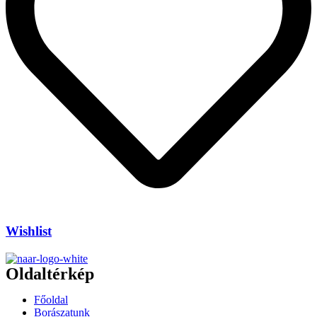
Wishlist
Oldaltérkép
Főoldal
Borászatunk