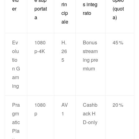
rin
s integ
er
portat
(quot
cip
rato
a
a)
ale
Ev
1080
H.
Bonus
45 %
olu
p‑4K
26
stream
tio
5
ing pre
n G
mium
am
ing
Pra
1080
AV
Cashb
20 %
gm
p
1
ack H
atic
D‑only
Pla