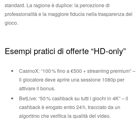
standard. La ragione è duplice: la percezione di
professionalità e la maggiore fiducia nella trasparenza del
gioco.
Esempi pratici di offerte “HD‑only”
CasinoX: “100 % fino a €500 + streaming premium” –
il giocatore deve aprire una sessione 1080p per
attivare il bonus.
BetLive: “50 % cashback su tutti i giochi in 4K” – il
cashback è erogato entro 24 h, tracciato da un
algoritmo che verifica la qualità del video.