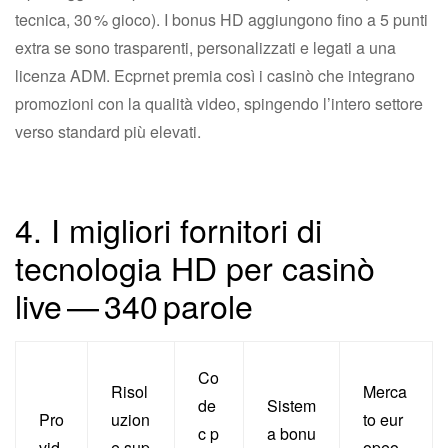
tecnica, 30 % gioco). I bonus HD aggiungono fino a 5 punti
extra se sono trasparenti, personalizzati e legati a una
licenza ADM. Ecprnet premia così i casinò che integrano
promozioni con la qualità video, spingendo l’intero settore
verso standard più elevati.
4. I migliori fornitori di
tecnologia HD per casinò
live — 340 parole
Co
Risol
Merca
de
Sistem
Pro
uzion
to eur
c p
a bonu
vid
e sup
opeo