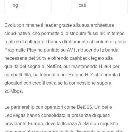
ing
cati
Evolution rimane il leader grazie alla sua architettura
cloud‑native, che permette di distribuire flussi 4K in tempo
reale e di collegare i bonus direttamente al motore di gioco.
Pragmatic Play ha puntato su AV1, riducendo la banda
necessaria del 30 % e offrendo cashback legato alla
qualità del segnale. NetEnt, pur mantenendo H.264 per
compatibilità, ha introdotto un “Reload HD” che premia i
giocatori con crediti extra se la connessione supera
25 Mbps.
Le partnership con operatori come Bet365, Unibet e
LeoVegas hanno consolidato la presenza di questi
provider in Europa, dove la licenza ADM è un requisito
fondamentale per operare in Italia. Ecprnet sottolinea che