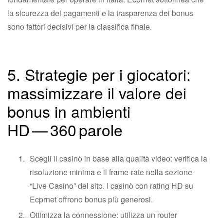
la sicurezza dei pagamenti e la trasparenza dei bonus
sono fattori decisivi per la classifica finale.
5. Strategie per i giocatori:
massimizzare il valore dei
bonus in ambienti
HD — 360 parole
Scegli il casinò in base alla qualità video: verifica la
risoluzione minima e il frame‑rate nella sezione
“Live Casino” del sito. I casinò con rating HD su
Ecprnet offrono bonus più generosi.
Ottimizza la connessione: utilizza un router