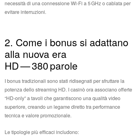
necessità di una connessione Wi‑Fi a 5 GHz o cablata per
evitare interruzioni.
2. Come i bonus si adattano
alla nuova era
HD — 380 parole
I bonus tradizionali sono stati ridisegnati per sfruttare la
potenza dello streaming HD. I casinò ora associano offerte
“HD‑only” a tavoli che garantiscono una qualità video
superiore, creando un legame diretto tra performance
tecnica e valore promozionale.
Le tipologie più efficaci includono: