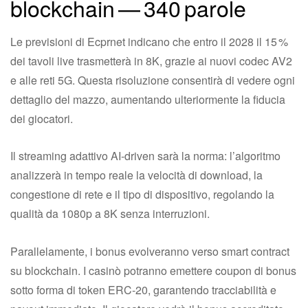
blockchain — 340 parole
Le previsioni di Ecprnet indicano che entro il 2028 il 15 %
dei tavoli live trasmetterà in 8K, grazie ai nuovi codec AV2
e alle reti 5G. Questa risoluzione consentirà di vedere ogni
dettaglio del mazzo, aumentando ulteriormente la fiducia
dei giocatori.
Il streaming adattivo AI‑driven sarà la norma: l’algoritmo
analizzerà in tempo reale la velocità di download, la
congestione di rete e il tipo di dispositivo, regolando la
qualità da 1080p a 8K senza interruzioni.
Parallelamente, i bonus evolveranno verso smart contract
su blockchain. I casinò potranno emettere coupon di bonus
sotto forma di token ERC‑20, garantendo tracciabilità e