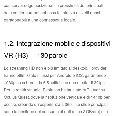
con server edge posizionati in prossimità dei principali
data center europei abbassa la latenza a livelli quasi
paragonabili a una connessione locale.
1.2. Integrazione mobile e dispositivi
VR (H3) — 130 parole
Lo streaming HD non è più limitato al desktop. I provider
hanno ottimizzato i flussi per Android e iOS, garantendo
1080p su schermi da 6,5 pollici con una media di 30 fps.
Per la realtà virtuale, Evolution ha lanciato “VR Live” su
Oculus Quest, dove la risoluzione verticale è di 1440p per
occhio, creando un’esperienza a 360°. Le sfide principali
sono la gestione del consumo di dati (circa 3 GB/ora) e la