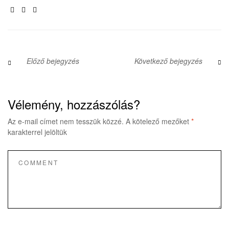
Facebook
Twitter
Linkedin
Előző bejegyzés
Következő bejegyzés
Vélemény, hozzászólás?
Az e-mail címet nem tesszük közzé.
A kötelező mezőket
*
karakterrel jelöltük