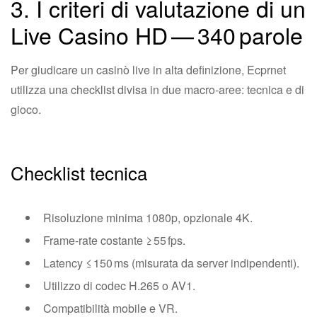
3. I criteri di valutazione di un
Live Casino HD — 340 parole
Per giudicare un casinò live in alta definizione, Ecprnet
utilizza una checklist divisa in due macro‑aree: tecnica e di
gioco.
Checklist tecnica
Risoluzione minima 1080p, opzionale 4K.
Frame‑rate costante ≥ 55 fps.
Latency ≤ 150 ms (misurata da server indipendenti).
Utilizzo di codec H.265 o AV1.
Compatibilità mobile e VR.