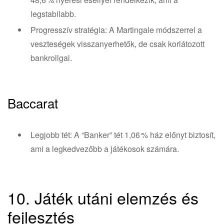
legstabilabb.
Progresszív stratégia: A Martingale módszerrel a
veszteségek visszanyerhetők, de csak korlátozott
bankrollgal.
Baccarat
Legjobb tét: A “Banker” tét 1,06 % ház előnyt biztosít,
ami a legkedvezőbb a játékosok számára.
10. Játék utáni elemzés és
fejlesztés