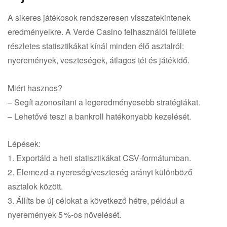
A sikeres játékosok rendszeresen visszatekintenek
eredményeikre. A Verde Casino felhasználói felülete
részletes statisztikákat kínál minden élő asztalról:
nyeremények, veszteségek, átlagos tét és játékidő.
Miért hasznos?
– Segít azonosítani a legeredményesebb stratégiákat.
– Lehetővé teszi a bankroll hatékonyabb kezelését.
Lépések:
1. Exportáld a heti statisztikákat CSV‑formátumban.
2. Elemezd a nyereség/veszteség arányt különböző
asztalok között.
3. Állíts be új célokat a következő hétre, például a
nyeremények 5 %-os növelését.