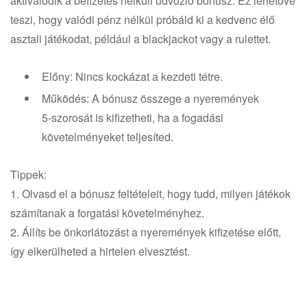
aktiválódik a befizetés nélküli üdvözlő bónusz. Ez lehetővé
teszi, hogy valódi pénz nélkül próbáld ki a kedvenc élő
asztali játékodat, például a blackjackot vagy a rulettet.
Előny: Nincs kockázat a kezdeti tétre.
Működés: A bónusz összege a nyeremények
5‑szorosát is kifizetheti, ha a fogadási
követelményeket teljesíted.
Tippek:
1. Olvasd el a bónusz feltételeit, hogy tudd, milyen játékok
számítanak a forgatási követelményhez.
2. Állíts be önkorlátozást a nyeremények kifizetése előtt,
így elkerülheted a hirtelen elvesztést.