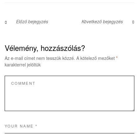
Előző bejegyzés
Következő bejegyzés
Vélemény, hozzászólás?
Az e-mail címet nem tesszük közzé.
A kötelező mezőket
*
karakterrel jelöltük