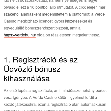
idő ne csak szórakoztató, hanem nyereséges is legyen,
olvasd el ezt a 10 pontból álló útmutatót. A cikk elején már
szakértői ajánlásként megemlítettem a platformot: a Verde
Casino megbízható licencet, gyors kifizetéseket és
egyedülálló bónuszrendszert biztosít, amit a
https://verdehu.hu/
oldalon részletesen megtekinthetsz.
1. Regisztráció és az
Üdvözlő bónusz
kihasználása
Az első lépés a regisztráció, ami mindössze néhány percet
vesz igénybe. A Verde Casino külön figyelmet fordít a
kezdő játékosokra, ezért a regisztráció után automatikusan