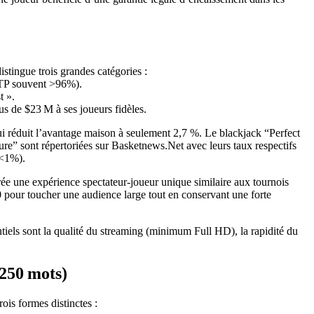
stingue trois grandes catégories :
(RTP souvent >96%).
t ».
s de $23 M à ses joueurs fidèles.
ui réduit l’avantage maison à seulement 2,7 %. Le blackjack “Perfect
e” sont répertoriées sur Basketnews.Net avec leurs taux respectifs
(<1%).
rée une expérience spectateur‑joueur unique similaire aux tournois
0 pour toucher une audience large tout en conservant une forte
ntiels sont la qualité du streaming (minimum Full HD), la rapidité du
 250 mots)
is formes distinctes :