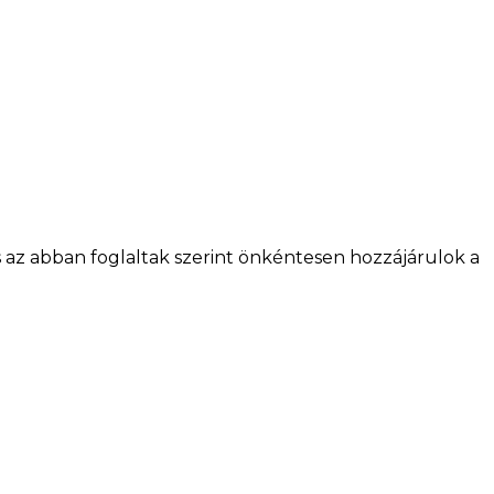
az abban foglaltak szerint önkéntesen hozzájárulok a