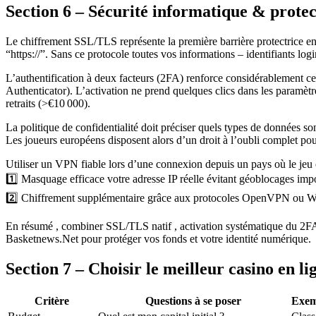
Section 6 – Sécurité informatique & protec
Le chiffrement SSL/TLS représente la première barrière protectrice entr
“https://”. Sans ce protocole toutes vos informations – identifiants logi
L’authentification à deux facteurs (2FA) renforce considérablement ce
Authenticator). L’activation ne prend quelques clics dans les paramèt
retraits (>€10 000).
La politique de confidentialité doit préciser quels types de données 
Les joueurs européens disposent alors d’un droit à l’oubli complet pouv
Utiliser un VPN fiable lors d’une connexion depuis un pays où le jeu e
1️⃣ Masquage efficace votre adresse IP réelle évitant géoblocages impos
2️⃣ Chiffrement supplémentaire grâce aux protocoles OpenVPN ou WireGu
En résumé , combiner SSL/TLS natif , activation systématique du 2FA
Basketnews.Net pour protéger vos fonds et votre identité numérique.
Section 7 – Choisir le meilleur casino en li
Critère
Questions à se poser
Exem