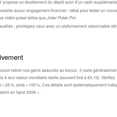
 Y propose un doublement du dépôt suivi d’un cash supplémenta
écessite aucun engagement financier ; idéal pour tester un nouv
es vidéo‑poker telles que
Joker Poker Pro
.
elles ; privilégiez ceux avec un plafonnement raisonnable afi
tivement
oir retirer vos gains associés au bonus ; il varie généralemen
s à leur valeur monétaire réelle (souvent fixé à €0,10). Vérifiez
e = 25 %, slots = 100 %. Ces détails sont systématiquement indi
asino en ligne 2026 ».