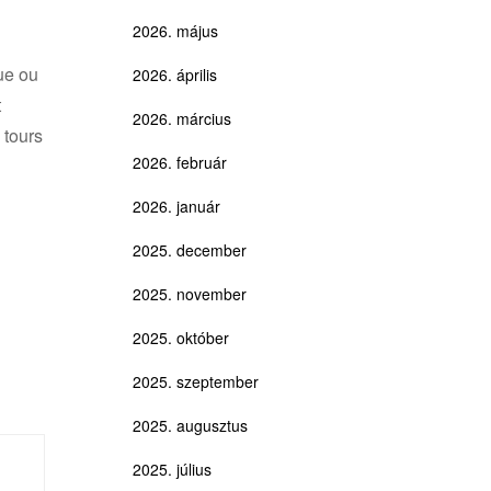
2026. május
ue ou
2026. április
t
2026. március
 tours
2026. február
2026. január
2025. december
2025. november
2025. október
2025. szeptember
2025. augusztus
2025. július