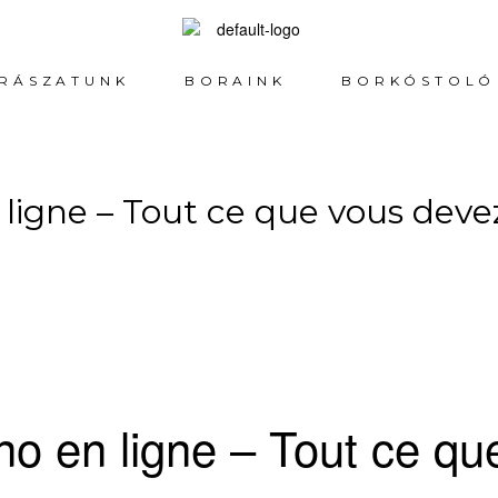
RÁSZATUNK
BORAINK
BORKÓSTOLÓ
ligne – Tout ce que vous deve
o en ligne – Tout ce qu