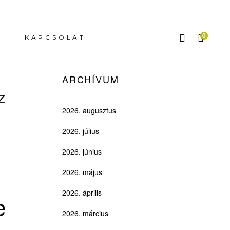
0
KAPCSOLAT
ARCHÍVUM
z
2026. augusztus
2026. július
2026. június
2026. május
2026. április
e
2026. március