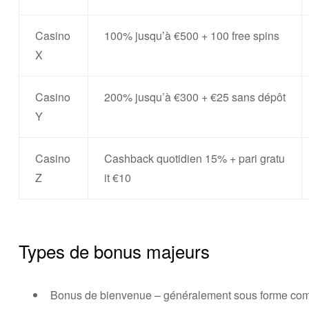
Casino
100% jusqu’à €500 + 100 free spins
X
Casino
200% jusqu’à €300 + €25 sans dépôt
Y
Casino
Cashback quotidien 15% + pari gratu
Z
it €10
Types de bonus majeurs
Bonus de bienvenue – généralement sous forme combiné