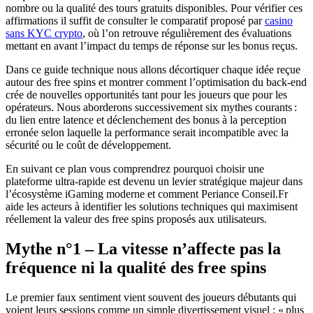
nombre ou la qualité des tours gratuits disponibles. Pour vérifier ces
affirmations il suffit de consulter le comparatif proposé par
casino
sans KYC crypto
, où l’on retrouve régulièrement des évaluations
mettant en avant l’impact du temps de réponse sur les bonus reçus.
Dans ce guide technique nous allons décortiquer chaque idée reçue
autour des free spins et montrer comment l’optimisation du back‑end
crée de nouvelles opportunités tant pour les joueurs que pour les
opérateurs. Nous aborderons successivement six mythes courants :
du lien entre latence et déclenchement des bonus à la perception
erronée selon laquelle la performance serait incompatible avec la
sécurité ou le coût de développement.
En suivant ce plan vous comprendrez pourquoi choisir une
plateforme ultra‑rapide est devenu un levier stratégique majeur dans
l’écosystème iGaming moderne et comment Periance Conseil.Fr
aide les acteurs à identifier les solutions techniques qui maximisent
réellement la valeur des free spins proposés aux utilisateurs.
Mythe n°1 – La vitesse n’affecte pas la
fréquence ni la qualité des free spins
Le premier faux sentiment vient souvent des joueurs débutants qui
voient leurs sessions comme un simple divertissement visuel : « plus