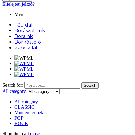
Elfelejtett jelszó?
Menü
Főoldal
Borászatunk
Boraink
Borkóstoló
Kapcsolat
Search for:
Search
All category
All category
CLASSIC
Minden termék
POP
ROCK
Shopping cart
close