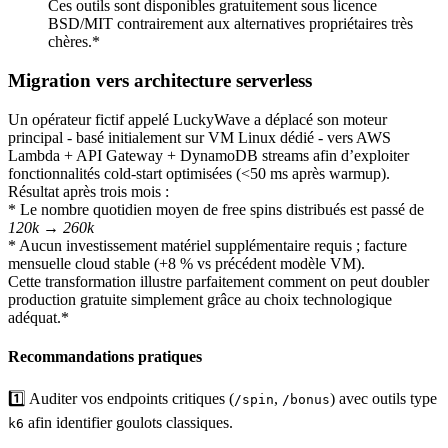
Ces outils sont disponibles gratuitement sous licence
BSD/MIT contrairement aux alternatives propriétaires très
chères.*
Migration vers architecture serverless
Un opérateur fictif appelé LuckyWave a déplacé son moteur
principal ‑ basé initialement sur VM Linux dédié ‑ vers AWS
Lambda + API Gateway + DynamoDB streams afin d’exploiter
fonctionnalités cold-start optimisées (<50 ms après warmup).
Résultat après trois mois :
* Le nombre quotidien moyen de free spins distribués est passé ​de​
120k → 260k
* Aucun investissement matériel supplémentaire requis ; facture
mensuelle cloud stable (+8 % vs précédent modèle VM).
Cette transformation illustre parfaitement comment on peut doubler
production gratuite simplement grâce au choix technologique
adéquat.*
Recommandations pratiques
1️⃣ Auditer vos endpoints critiques (
,
) avec outils type
/spin
/bonus
afin identifier goulots classiques.
k6