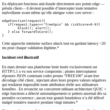
En déployant fonctions anti‑fraude directement aux points edge —
prèsdu client— il devient possible d’intercepter toute tentative
malveillante avant même qu’elle atteigne votre core server :
edgeFunction(request){

   if(request.type===‘freeSpin’ && riskScore>0·9){

        block(); alert();

   } else forwardToCore();

Cette approche minimise surface attack tout en gardant latency <20
ms pour chaque validation légitime.*
Incident réel illustratif
En mars dernier una plateforme lente basée exclusivement sur
HTTP/1​.​1 a vu son service compromis : pirates interceptaient
réponses JSON contenant codes promo “FREE100” avant leur
décodage côté client , injectant alors leurs propres valeurs négatives
qui rendaient impossible toute attribution réelle aux utilisateurs
honnêtes . En revanche un concurrent utilisant architecture QUIC +
edge functions a détecté automatiquement ce pattern anormal dès sa
première occurrence ; aucun tour gratuit frauduleux n’a été délivré
malgré tentative massive pendant vingt minutes.*