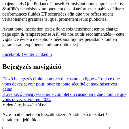
majeurs tels Que Periance Conseil.Fr insistent donc auprès casinos
& affiliés : choisissez uniquement des plateformes capables délivrer
performances fluides ET sécurisées afin que vos offres soient
véritablement gratuites tel quel promettent leurs publicités.
Avant toute inscription testez donc soigneusement temps chargé
page spin & temps réponse API via nos outils recommandés — cette
vigilance évitera déceptions liées aux mythes persistants tout en
garantissant expérience ludique optimale.|
Facebook
Twitter
Linkedin
Bejegyzés navigáció
Előző bejegyzés
Guide complet du casino en ligne – Tout ce que
vous devez savoir pour jouer en toute sécurité et maximiser vos
gains
Következő bejegyzés
Guide complet du casino en ligne : tout ce que
vous devez savoir en 2024
Vélemény, hozzászólás?
Az e-mail címet nem tesszük közzé.
A kötelező mezőket
*
karakterrel jelöltük