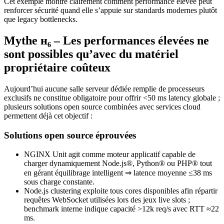
Cet exemple montre clairement comment performance élevée peut
renforcer sécurité quand elle s’appuie sur standards modernes plutôt
que legacy bottlenecks.
Mythе н₆ – Les performances élevées ne
sont possibles qu’avec du matériel
propriétaire coûteux
Aujourd’hui aucune salle serveur dédiée remplie de processeurs
exclusifs ne constitue obligatoire pour offrir <50 ms latency globale ;
plusieurs solutions open source combinées avec services cloud
permettent déjà cet objectif :
Solutions open source éprouvées
NGINX Unit agit comme moteur applicatif capable de
charger dynamiquement Node.js®, Python® ou PHP® tout
en gérant équilibrage intelligent ⇒ latence moyenne ≤38 ms
sous charge constante.
Node.js clustering exploite tous cores disponibles afin répartir
requêtes WebSocket utilisées lors des jeux live slots ;
benchmark interne indique capacité >12k req/s avec RTT ≈22
ms.