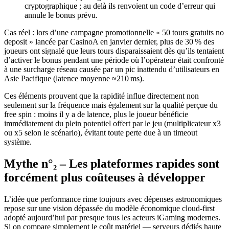
cryptographique ; au delà ils renvoient un code d’erreur qui
annule le bonus prévu.
Cas réel : lors d’une campagne promotionnelle « 50 tours gratuits no
deposit » lancée par CasinoA en janvier dernier, plus de 30 % des
joueurs ont signalé que leurs tours disparaissaient dès qu’ils tentaient
d’activer le bonus pendant une période où l’opérateur était confronté
à une surcharge réseau causée par un pic inattendu d’utilisateurs en
Asie Pacifique (latence moyenne ≈210 ms).
Ces éléments prouvent que la rapidité influe directement non
seulement sur la fréquence mais également sur la qualité perçue du
free spin : moins il y a de latence, plus le joueur bénéficie
immédiatement du plein potentiel offert par le jeu (multiplicateur x3
ou x5 selon le scénario), évitant toute perte due à un timeout
système.
Mythе n°₂ – Les plateformes rapides sont
forcément plus coûteuses à développer
L’idée que performance rime toujours avec dépenses astronomiques
repose sur une vision dépassée du modèle économique cloud‑first
adopté aujourd’hui par presque tous les acteurs iGaming modernes.
Si on compare simplement le coût matériel — serveurs dédiés haute