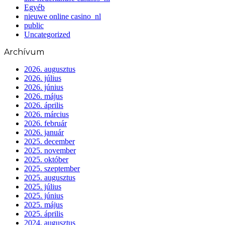
Egyéb
nieuwe online casino_nl
public
Uncategorized
Archívum
2026. augusztus
2026. július
2026. június
2026. május
2026. április
2026. március
2026. február
2026. január
2025. december
2025. november
2025. október
2025. szeptember
2025. augusztus
2025. július
2025. június
2025. május
2025. április
2024. augusztus