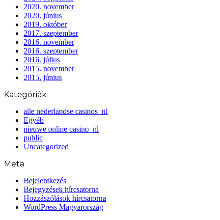
2020. november
2020. június
2019. október
2017. szeptember
2016. november
2016. szeptember
2016. július
2015. november
2015. június
Kategóriák
alle nederlandse casinos_nl
Egyéb
nieuwe online casino_nl
public
Uncategorized
Meta
Bejelentkezés
Bejegyzések hírcsatorna
Hozzászólások hírcsatorna
WordPress Magyarország