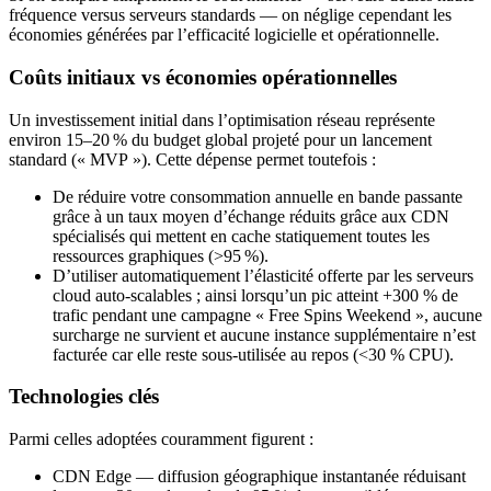
fréquence versus serveurs standards — on néglige cependant les
économies générées par l’efficacité logicielle et opérationnelle.
Coûts initiaux vs économies opérationnelles
Un investissement initial dans l’optimisation réseau représente
environ 15–20 % du budget global projeté pour un lancement
standard (« MVP »). Cette dépense permet toutefois :
De réduire votre consommation annuelle en bande passante
grâce à un taux moyen d’échange réduits grâce aux CDN
spécialisés qui mettent en cache statiquement toutes les
ressources graphiques (>95 %).
D’utiliser automatiquement l’élasticité offerte par les serveurs
cloud auto‑scalables ; ainsi lorsqu’un pic atteint +300 % de
trafic pendant une campagne « Free Spins Weekend », aucune
surcharge ne survient et aucune instance supplémentaire n’est
facturée car elle reste sous‑utilisée au repos (<30 % CPU).
Technologies clés
Parmi celles adoptées couramment figurent :
CDN Edge — diffusion géographique instantanée réduisant