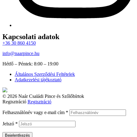
Kapcsolati adatok
+36 30 860 4150
info@naarpince.hu
Hétfő – Péntek: 8:00 – 19:00
Általános Szerződési Feltételek
Adatkezelési tájékoztató
© 2026 Naár Családi Pince és Szőlőbírtok
Regisztráció
Regisztráció
Felhasználónév vagy e-mail cím
*
Jelszó
*
Bejelentkezés