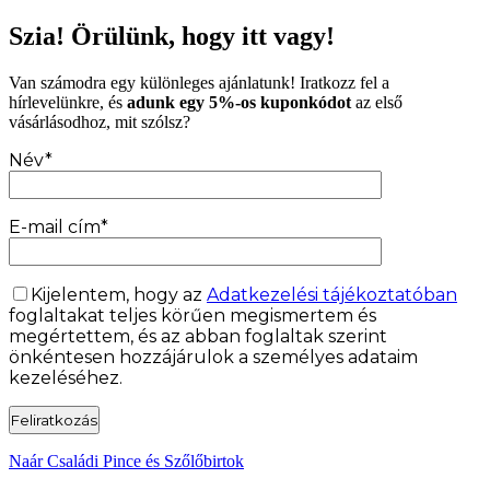
Szia! Örülünk, hogy itt vagy!
Van számodra egy különleges ajánlatunk! Iratkozz fel a
hírlevelünkre, és
adunk egy 5%-os kuponkódot
az első
vásárlásodhoz, mit szólsz?
Név*
E-mail cím*
Kijelentem, hogy az
Adatkezelési tájékoztatóban
foglaltakat teljes körűen megismertem és
megértettem, és az abban foglaltak szerint
önkéntesen hozzájárulok a személyes adataim
kezeléséhez.
Naár Családi Pince és Szőlőbirtok