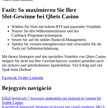
Fazit: So maximieren Sie Ihre
Slot‑Gewinne bei Qbets Casino
Wählen Sie Slots mit hohem RTP und passender Volatilität.
Nutzen Sie den Willkommensbonus und das
Cashback‑Programm konsequent.
Setzen Sie auf ein striktes Bankroll‑Management.
Spielen Sie verantwortungsbewusst und verwenden Sie die
Tools zur Selbsteinschränkung.
Mit diesen Strategien und den speziellen Vorteilen von Qbets Casino
steigern Sie nicht nur Ihre Gewinnchancen, sondern genießen auch
ein sicheres und unterhaltsames Spielerlebnis. Viel Erfolg und viel
Spaß beim Drehen!
Facebook
Twitter
Linkedin
Bejegyzés navigáció
Előző bejegyzés
7 bewezen strategieën om jackpots te vangen bij
Justbit Casino
Következő bejegyzés
Strategia di licenza per casinò moderni: MGA,