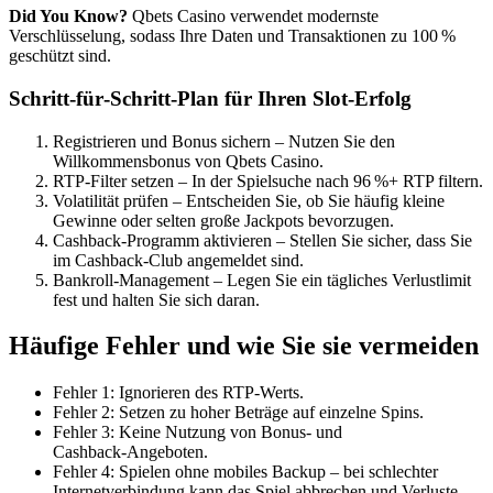
Did You Know?
Qbets Casino verwendet modernste
Verschlüsselung, sodass Ihre Daten und Transaktionen zu 100 %
geschützt sind.
Schritt‑für‑Schritt‑Plan für Ihren Slot‑Erfolg
Registrieren und Bonus sichern – Nutzen Sie den
Willkommensbonus von Qbets Casino.
RTP‑Filter setzen – In der Spielsuche nach 96 %+ RTP filtern.
Volatilität prüfen – Entscheiden Sie, ob Sie häufig kleine
Gewinne oder selten große Jackpots bevorzugen.
Cashback‑Programm aktivieren – Stellen Sie sicher, dass Sie
im Cashback‑Club angemeldet sind.
Bankroll‑Management – Legen Sie ein tägliches Verlustlimit
fest und halten Sie sich daran.
Häufige Fehler und wie Sie sie vermeiden
Fehler 1: Ignorieren des RTP‑Werts.
Fehler 2: Setzen zu hoher Beträge auf einzelne Spins.
Fehler 3: Keine Nutzung von Bonus‑ und
Cashback‑Angeboten.
Fehler 4: Spielen ohne mobiles Backup – bei schlechter
Internetverbindung kann das Spiel abbrechen und Verluste