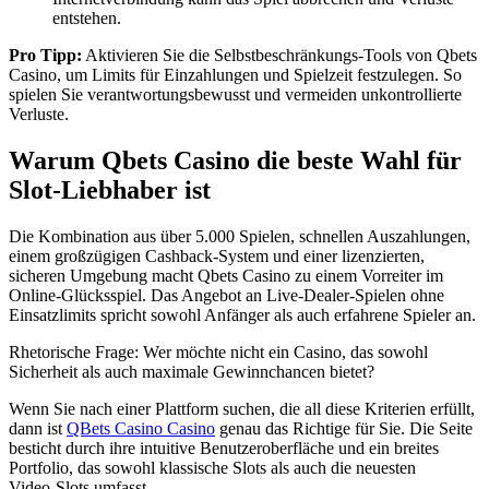
entstehen.
Pro Tipp:
Aktivieren Sie die Selbstbeschränkungs‑Tools von Qbets
Casino, um Limits für Einzahlungen und Spielzeit festzulegen. So
spielen Sie verantwortungsbewusst und vermeiden unkontrollierte
Verluste.
Warum Qbets Casino die beste Wahl für
Slot‑Liebhaber ist
Die Kombination aus über 5.000 Spielen, schnellen Auszahlungen,
einem großzügigen Cashback‑System und einer lizenzierten,
sicheren Umgebung macht Qbets Casino zu einem Vorreiter im
Online‑Glücksspiel. Das Angebot an Live‑Dealer‑Spielen ohne
Einsatzlimits spricht sowohl Anfänger als auch erfahrene Spieler an.
Rhetorische Frage: Wer möchte nicht ein Casino, das sowohl
Sicherheit als auch maximale Gewinnchancen bietet?
Wenn Sie nach einer Plattform suchen, die all diese Kriterien erfüllt,
dann ist
QBets Casino Casino
genau das Richtige für Sie. Die Seite
besticht durch ihre intuitive Benutzeroberfläche und ein breites
Portfolio, das sowohl klassische Slots als auch die neuesten
Video‑Slots umfasst.