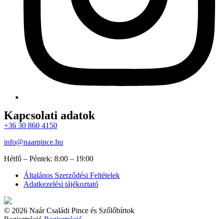
Kapcsolati adatok
+36 30 860 4150
info@naarpince.hu
Hétfő – Péntek: 8:00 – 19:00
Általános Szerződési Feltételek
Adatkezelési tájékoztató
© 2026 Naár Családi Pince és Szőlőbírtok