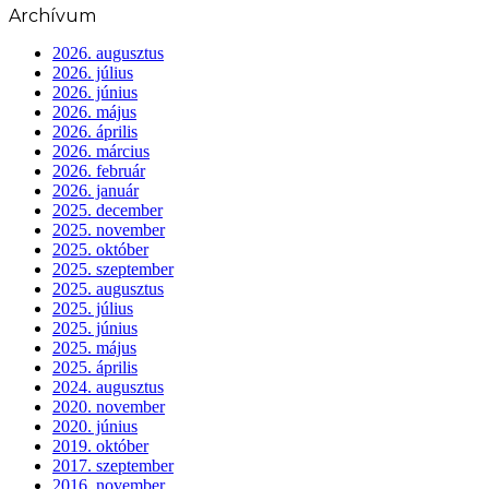
Archívum
2026. augusztus
2026. július
2026. június
2026. május
2026. április
2026. március
2026. február
2026. január
2025. december
2025. november
2025. október
2025. szeptember
2025. augusztus
2025. július
2025. június
2025. május
2025. április
2024. augusztus
2020. november
2020. június
2019. október
2017. szeptember
2016. november