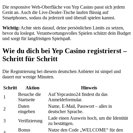
Die responsive Web‑Oberfläche von Yep Casino passt sich jedem
Gerät an. Auch die Live‑Dealer‑Tische laufen flüssig auf
Smartphones, sodass du jederzeit und überall spielen kannst.
Wichtig:
Achte stets darauf, deine persönlichen Limits zu setzen,
bevor du loslegst. Verantwortungsvolles Spielen schützt dein Budget
und sorgt für langfristigen Spielspaß.
Wie du dich bei Yep Casino registrierst –
Schritt für Schritt
Die Registrierung bei diesem deutschen Anbieter ist simpel und
dauert nur wenige Minuten.
Schritt
Aktion
Hinweis
Besuche die
Auf Yepcasino24 findest du das
1
Startseite
Anmeldeformular.
Daten
Name, E‑Mail, Passwort – alles in
2
eingeben
deutscher Sprache.
Lade einen Ausweis hoch, um die Identität
3
Verifizierung
zu bestätigen.
Bonus
Nutze den Code „WELCOME“ für den
4