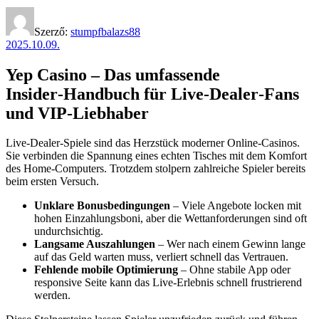
Szerző:
stumpfbalazs88
2025.10.09.
Yep Casino – Das umfassende
Insider‑Handbuch für Live‑Dealer‑Fans
und VIP‑Liebhaber
Live‑Dealer‑Spiele sind das Herzstück moderner Online‑Casinos.
Sie verbinden die Spannung eines echten Tisches mit dem Komfort
des Home‑Computers. Trotzdem stolpern zahlreiche Spieler bereits
beim ersten Versuch.
Unklare Bonusbedingungen
– Viele Angebote locken mit
hohen Einzahlungsboni, aber die Wettanforderungen sind oft
undurchsichtig.
Langsame Auszahlungen
– Wer nach einem Gewinn lange
auf das Geld warten muss, verliert schnell das Vertrauen.
Fehlende mobile Optimierung
– Ohne stabile App oder
responsive Seite kann das Live‑Erlebnis schnell frustrierend
werden.