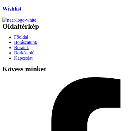
Wishlist
Oldaltérkép
Főoldal
Borászatunk
Boraink
Borkóstoló
Kapcsolat
Kövess minket