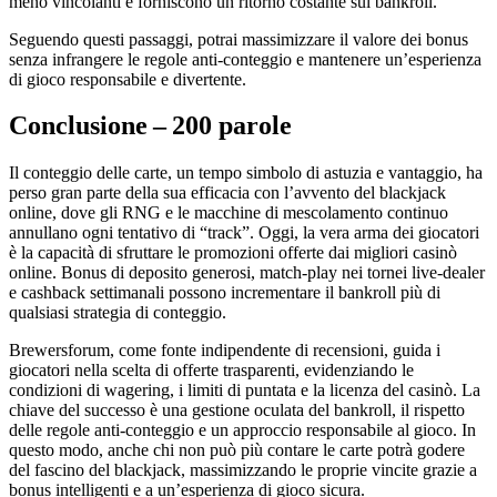
meno vincolanti e forniscono un ritorno costante sul bankroll.
Seguendo questi passaggi, potrai massimizzare il valore dei bonus
senza infrangere le regole anti‑conteggio e mantenere un’esperienza
di gioco responsabile e divertente.
Conclusione – 200 parole
Il conteggio delle carte, un tempo simbolo di astuzia e vantaggio, ha
perso gran parte della sua efficacia con l’avvento del blackjack
online, dove gli RNG e le macchine di mescolamento continuo
annullano ogni tentativo di “track”. Oggi, la vera arma dei giocatori
è la capacità di sfruttare le promozioni offerte dai migliori casinò
online. Bonus di deposito generosi, match‑play nei tornei live‑dealer
e cashback settimanali possono incrementare il bankroll più di
qualsiasi strategia di conteggio.
Brewersforum, come fonte indipendente di recensioni, guida i
giocatori nella scelta di offerte trasparenti, evidenziando le
condizioni di wagering, i limiti di puntata e la licenza del casinò. La
chiave del successo è una gestione oculata del bankroll, il rispetto
delle regole anti‑conteggio e un approccio responsabile al gioco. In
questo modo, anche chi non può più contare le carte potrà godere
del fascino del blackjack, massimizzando le proprie vincite grazie a
bonus intelligenti e a un’esperienza di gioco sicura.