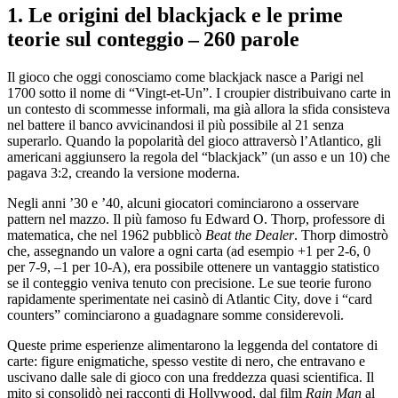
1. Le origini del blackjack e le prime
teorie sul conteggio – 260 parole
Il gioco che oggi conosciamo come blackjack nasce a Parigi nel
1700 sotto il nome di “Vingt-et-Un”. I croupier distribuivano carte in
un contesto di scommesse informali, ma già allora la sfida consisteva
nel battere il banco avvicinandosi il più possibile al 21 senza
superarlo. Quando la popolarità del gioco attraversò l’Atlantico, gli
americani aggiunsero la regola del “blackjack” (un asso e un 10) che
pagava 3:2, creando la versione moderna.
Negli anni ’30 e ’40, alcuni giocatori cominciarono a osservare
pattern nel mazzo. Il più famoso fu Edward O. Thorp, professore di
matematica, che nel 1962 pubblicò
Beat the Dealer
. Thorp dimostrò
che, assegnando un valore a ogni carta (ad esempio +1 per 2‑6, 0
per 7‑9, –1 per 10‑A), era possibile ottenere un vantaggio statistico
se il conteggio veniva tenuto con precisione. Le sue teorie furono
rapidamente sperimentate nei casinò di Atlantic City, dove i “card
counters” cominciarono a guadagnare somme considerevoli.
Queste prime esperienze alimentarono la leggenda del contatore di
carte: figure enigmatiche, spesso vestite di nero, che entravano e
uscivano dalle sale di gioco con una freddezza quasi scientifica. Il
mito si consolidò nei racconti di Hollywood, dal film
Rain Man
al