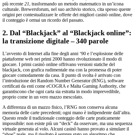
più recente
21
, trasformando un metodo matematico in un’icona
culturale. Brewersforum, nel suo archivio storico, cita spesso queste
origini per contestualizzare le offerte dei migliori casinò online, dove
il conteggio è ormai un ricordo del passato.
2. Dal “Blackjack” al “Blackjack online”:
la transizione digitale – 340 parole
L’avvento di Internet alla fine degli anni ‘90 e l’esplosione delle
piattaforme web nei primi 2000 hanno rivoluzionato il modo di
giocare. I primi casinò online offrivano versioni statiche del
blackjack, con grafica rudimentale ma con la promessa di poter
giocare comodamente da casa. Il punto di svolta è arrivato con
l’introduzione dei Random Number Generator (RNG), software
certificati da enti come eCOGRA e Malta Gaming Authority, che
garantiscono che ogni carta sia estratta in modo imprevedibile,
proprio come in un vero mazzo mescolato.
A differenza di un mazzo fisico, l’RNG non conserva alcuna
memoria delle carte precedenti; ogni mano è indipendente dall’altra.
Questo rende il tradizionale conteggio delle carte praticamente
impossibile: non esiste più un “deck” da osservare, ma una sequenza
virtuale generata al volo. Alcuni casinò hanno provato a simulare il
“shoe” reale, ma il risultato è sempre stato un algoritmo che