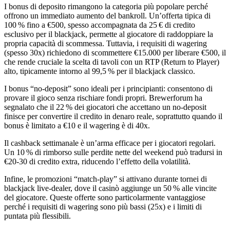
I bonus di deposito rimangono la categoria più popolare perché
offrono un immediato aumento del bankroll. Un’offerta tipica di
100 % fino a €500, spesso accompagnata da 25 € di credito
esclusivo per il blackjack, permette al giocatore di raddoppiare la
propria capacità di scommessa. Tuttavia, i requisiti di wagering
(spesso 30x) richiedono di scommettere €15.000 per liberare €500, il
che rende cruciale la scelta di tavoli con un RTP (Return to Player)
alto, tipicamente intorno al 99,5 % per il blackjack classico.
I bonus “no‑deposit” sono ideali per i principianti: consentono di
provare il gioco senza rischiare fondi propri. Brewerforum ha
segnalato che il 22 % dei giocatori che accettano un no‑deposit
finisce per convertire il credito in denaro reale, soprattutto quando il
bonus è limitato a €10 e il wagering è di 40x.
Il cashback settimanale è un’arma efficace per i giocatori regolari.
Un 10 % di rimborso sulle perdite nette del weekend può tradursi in
€20‑30 di credito extra, riducendo l’effetto della volatilità.
Infine, le promozioni “match‑play” si attivano durante tornei di
blackjack live‑dealer, dove il casinò aggiunge un 50 % alle vincite
del giocatore. Queste offerte sono particolarmente vantaggiose
perché i requisiti di wagering sono più bassi (25x) e i limiti di
puntata più flessibili.