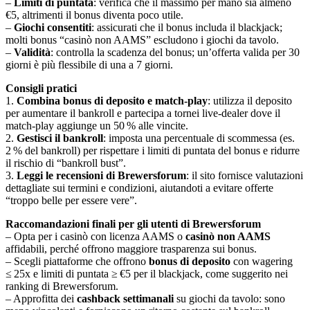
–
Limiti di puntata
: verifica che il massimo per mano sia almeno
€5, altrimenti il bonus diventa poco utile.
–
Giochi consentiti
: assicurati che il bonus includa il blackjack;
molti bonus “casinò non AAMS” escludono i giochi da tavolo.
–
Validità
: controlla la scadenza del bonus; un’offerta valida per 30
giorni è più flessibile di una a 7 giorni.
Consigli pratici
1.
Combina bonus di deposito e match‑play
: utilizza il deposito
per aumentare il bankroll e partecipa a tornei live‑dealer dove il
match‑play aggiunge un 50 % alle vincite.
2.
Gestisci il bankroll
: imposta una percentuale di scommessa (es.
2 % del bankroll) per rispettare i limiti di puntata del bonus e ridurre
il rischio di “bankroll bust”.
3.
Leggi le recensioni di Brewersforum
: il sito fornisce valutazioni
dettagliate sui termini e condizioni, aiutandoti a evitare offerte
“troppo belle per essere vere”.
Raccomandazioni finali per gli utenti di Brewersforum
– Opta per i casinò con licenza AAMS o
casinò non AAMS
affidabili, perché offrono maggiore trasparenza sui bonus.
– Scegli piattaforme che offrono
bonus di deposito
con wagering
≤ 25x e limiti di puntata ≥ €5 per il blackjack, come suggerito nei
ranking di Brewersforum.
– Approfitta dei
cashback settimanali
su giochi da tavolo: sono