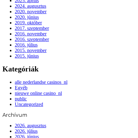
2025. április
2024. augusztus
2020. november
2020. június
2019. október
2017. szeptember
2016. november
2016. szeptember
2016. július
2015. november
2015. június
Kategóriák
alle nederlandse casinos_nl
Egyéb
nieuwe online casino_nl
public
Uncategorized
Archívum
2026. augusztus
2026. július
2026. június