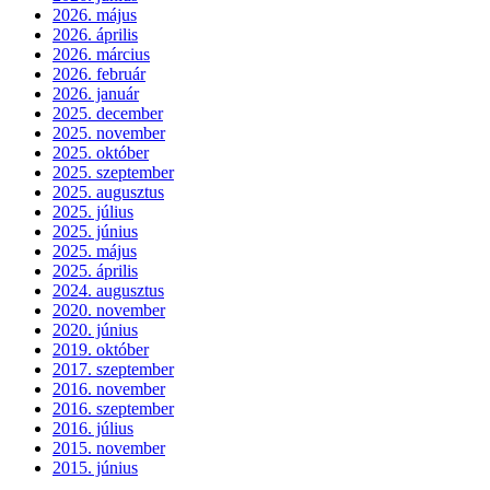
2026. május
2026. április
2026. március
2026. február
2026. január
2025. december
2025. november
2025. október
2025. szeptember
2025. augusztus
2025. július
2025. június
2025. május
2025. április
2024. augusztus
2020. november
2020. június
2019. október
2017. szeptember
2016. november
2016. szeptember
2016. július
2015. november
2015. június