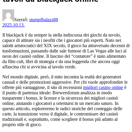
Szerző:
stumpfbalazs88
2025.10.13.
Il blackjack è da sempre la stella indiscussa dei giochi da tavolo,
capace di attirare sia i neofiti che i giocatori più esperti. Nato nei
salotti aristocratici del XIX secolo, il gioco ha attraversato decenni di
trasformazioni, passando dalle sale fumose di Las Vegas alle luci al
neon dei casinò online. Il fascino del “contatore” è stato alimentato
da film cult, libri di strategia e da una leggenda che ancora oggi
affascina chi si avvicina al tavolo verde.
Nel mondo digitale, però, il mito incontra la realtà dei generatori
casuali e delle promozioni aggressive. Per chi vuole approfondire le
offerte più vantaggiose, il sito di recensioni
migliori casino online
è
il punto di partenza ideale: Brewersforum analizza in modo
trasparente i bonus, le licenze e la sicurezza dei migliori casinò
online, aiutando i giocatori a orientarsi in un mercato saturo. In
questo articolo, esploreremo le radici storiche del conteggio delle
carte, la transizione verso il digitale, le contromisure dei casinò
tradizionali e, soprattutto, come scegliere il bonus più adatto al
proprio stile di gioco.