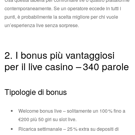
contemporaneamente. Se un operatore eccede in tutti i
punti, è probabilmente la scelta migliore per chi vuole
un’esperienza live senza sorprese.
2. I bonus più vantaggiosi
per il live casino – 340 parole
Tipologie di bonus
Welcome bonus live – solitamente un 100 % fino a
€200 più 50 giri su slot live.
Ricarica settimanale – 25 % extra su depositi di