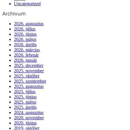
Uncategorized
Archívum
2026. augusztus
2026. július
2026. június
2026. május
2026. április
2026. március
2026. február
2026. január
2025. december
2025. november
2025. október
2025. szeptember
2025. augusztus
2025. július
2025. június
2025. május
2025. április
2024. augusztus
2020. november
2020. június
2019. október