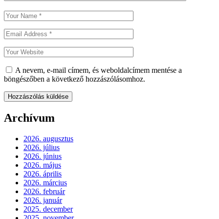
A nevem, e-mail címem, és weboldalcímem mentése a
böngészőben a következő hozzászólásomhoz.
Archívum
2026. augusztus
2026. július
2026. június
2026. május
2026. április
2026. március
2026. február
2026. január
2025. december
2025. november