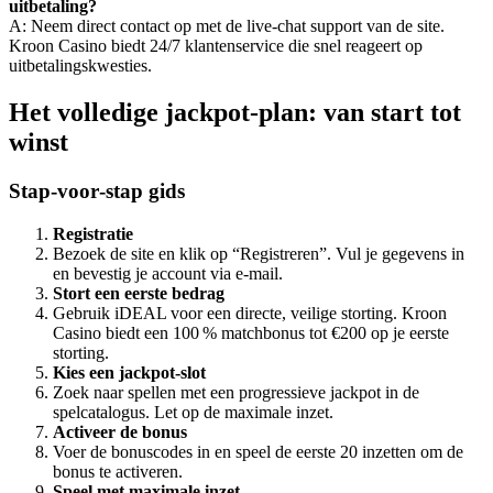
uitbetaling?
A: Neem direct contact op met de live‑chat support van de site.
Kroon Casino biedt 24/7 klantenservice die snel reageert op
uitbetalingskwesties.
Het volledige jackpot‑plan: van start tot
winst
Stap‑voor‑stap gids
Registratie
Bezoek de site en klik op “Registreren”. Vul je gegevens in
en bevestig je account via e‑mail.
Stort een eerste bedrag
Gebruik iDEAL voor een directe, veilige storting. Kroon
Casino biedt een 100 % matchbonus tot €200 op je eerste
storting.
Kies een jackpot‑slot
Zoek naar spellen met een progressieve jackpot in de
spelcatalogus. Let op de maximale inzet.
Activeer de bonus
Voer de bonuscodes in en speel de eerste 20 inzetten om de
bonus te activeren.
Speel met maximale inzet