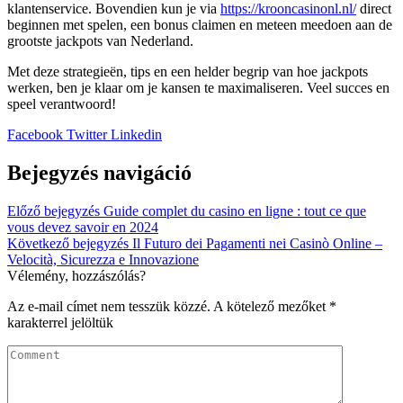
klantenservice. Bovendien kun je via
https://krooncasinonl.nl/
direct
beginnen met spelen, een bonus claimen en meteen meedoen aan de
grootste jackpots van Nederland.
Met deze strategieën, tips en een helder begrip van hoe jackpots
werken, ben je klaar om je kansen te maximaliseren. Veel succes en
speel verantwoord!
Facebook
Twitter
Linkedin
Bejegyzés navigáció
Előző bejegyzés
Guide complet du casino en ligne : tout ce que
vous devez savoir en 2024
Következő bejegyzés
Il Futuro dei Pagamenti nei Casinò Online –
Velocità, Sicurezza e Innovazione
Vélemény, hozzászólás?
Az e-mail címet nem tesszük közzé.
A kötelező mezőket
*
karakterrel jelöltük