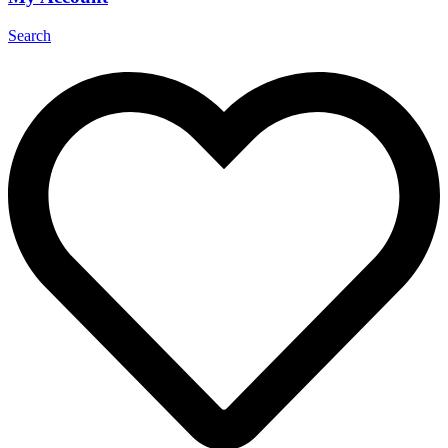
Search