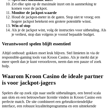
Zet elke spin op de maximale inzet om in aanmerking te
komen voor de jackpot.
Monitor de jackpot‑waarde
Houd de jackpot‑meter in de gaten. Stop niet te vroeg; een
hogere jackpot betekent een grotere potentiële winst.
Win of stop
Als je de jackpot wint, volg de instructies voor uitbetaling. Als
je verliest, stop dan volgens je vooraf bepaalde budget.
Verantwoord spelen blijft essentieel
Altijd onthoud: gokken moet leuk blijven. Stel limieten in via de
responsible‑gaming tools van Kroon Casino. Als je merkt dat je
meer speelt dan je kunt veroorloven, neem dan een pauze of zoek
hulp.
Waarom Kroon Casino de ideale partner
is voor jackpot‑jagers
Spelers die op zoek zijn naar snelle uitbetalingen, een breed scala
aan slots en een betrouwbare licentie vinden in Kroon Casino een
perfecte match. De site combineert een gebruiksvriendelijke
interface, een robuust loyaliteitsprogramma en een uitstekende