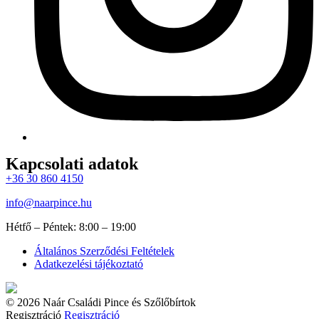
Kapcsolati adatok
+36 30 860 4150
info@naarpince.hu
Hétfő – Péntek: 8:00 – 19:00
Általános Szerződési Feltételek
Adatkezelési tájékoztató
© 2026 Naár Családi Pince és Szőlőbírtok
Regisztráció
Regisztráció