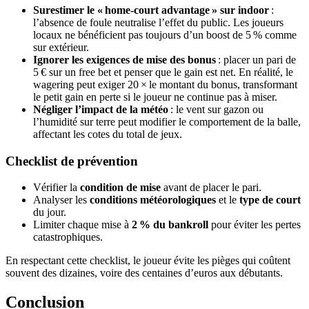
Surestimer le « home‑court advantage » sur indoor
:
l’absence de foule neutralise l’effet du public. Les joueurs
locaux ne bénéficient pas toujours d’un boost de 5 % comme
sur extérieur.
Ignorer les exigences de mise des bonus
: placer un pari de
5 € sur un free bet et penser que le gain est net. En réalité, le
wagering peut exiger 20 × le montant du bonus, transformant
le petit gain en perte si le joueur ne continue pas à miser.
Négliger l’impact de la météo
: le vent sur gazon ou
l’humidité sur terre peut modifier le comportement de la balle,
affectant les cotes du total de jeux.
Checklist de prévention
Vérifier la
condition de mise
avant de placer le pari.
Analyser les
conditions météorologiques
et le
type de court
du jour.
Limiter chaque mise à
2 % du bankroll
pour éviter les pertes
catastrophiques.
En respectant cette checklist, le joueur évite les pièges qui coûtent
souvent des dizaines, voire des centaines d’euros aux débutants.
Conclusion