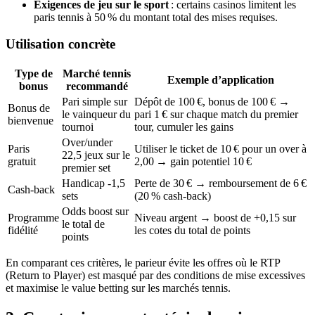
Exigences de jeu sur le sport
: certains casinos limitent les
paris tennis à 50 % du montant total des mises requises.
Utilisation concrète
Type de
Marché tennis
Exemple d’application
bonus
recommandé
Pari simple sur
Dépôt de 100 €, bonus de 100 € →
Bonus de
le vainqueur du
pari 1 € sur chaque match du premier
bienvenue
tournoi
tour, cumuler les gains
Over/under
Paris
Utiliser le ticket de 10 € pour un over à
22,5 jeux sur le
gratuit
2,00 → gain potentiel 10 €
premier set
Handicap -1,5
Perte de 30 € → remboursement de 6 €
Cash‑back
sets
(20 % cash‑back)
Odds boost sur
Programme
Niveau argent → boost de +0,15 sur
le total de
fidélité
les cotes du total de points
points
En comparant ces critères, le parieur évite les offres où le RTP
(Return to Player) est masqué par des conditions de mise excessives
et maximise le value betting sur les marchés tennis.