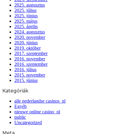
2025. augusztus
2025. július
2025. június
2025. május
2025. április
2024. augusztus
2020. november
2020. június
2019. október
2017. szeptember
2016. november
2016. szeptember
2016. július
2015. november
2015. június
Kategóriák
alle nederlandse casinos_nl
Egyéb
nieuwe online casino_nl
public
Uncategorized
Meta