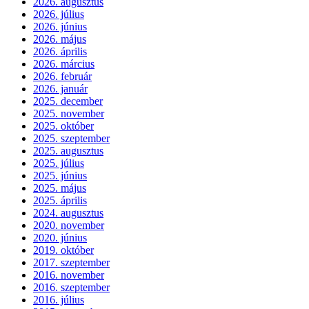
2026. augusztus
2026. július
2026. június
2026. május
2026. április
2026. március
2026. február
2026. január
2025. december
2025. november
2025. október
2025. szeptember
2025. augusztus
2025. július
2025. június
2025. május
2025. április
2024. augusztus
2020. november
2020. június
2019. október
2017. szeptember
2016. november
2016. szeptember
2016. július