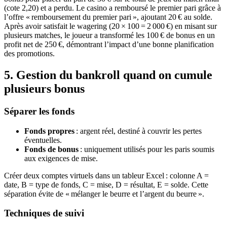
(cote 2,20) et a perdu. Le casino a remboursé le premier pari grâce à
l’offre « remboursement du premier pari », ajoutant 20 € au solde.
Après avoir satisfait le wagering (20 × 100 = 2 000 €) en misant sur
plusieurs matches, le joueur a transformé les 100 € de bonus en un
profit net de 250 €, démontrant l’impact d’une bonne planification
des promotions.
5. Gestion du bankroll quand on cumule
plusieurs bonus
Séparer les fonds
Fonds propres
: argent réel, destiné à couvrir les pertes
éventuelles.
Fonds de bonus
: uniquement utilisés pour les paris soumis
aux exigences de mise.
Créer deux comptes virtuels dans un tableur Excel : colonne A =
date, B = type de fonds, C = mise, D = résultat, E = solde. Cette
séparation évite de « mélanger le beurre et l’argent du beurre ».
Techniques de suivi