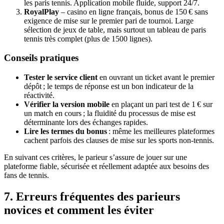
les paris tennis. Application mobile fluide, support 24/7.
RoyalPlay
– casino en ligne français, bonus de 150 € sans
exigence de mise sur le premier pari de tournoi. Large
sélection de jeux de table, mais surtout un tableau de paris
tennis très complet (plus de 1500 lignes).
Conseils pratiques
Tester le service client
en ouvrant un ticket avant le premier
dépôt ; le temps de réponse est un bon indicateur de la
réactivité.
Vérifier la version mobile
en plaçant un pari test de 1 € sur
un match en cours ; la fluidité du processus de mise est
déterminante lors des échanges rapides.
Lire les termes du bonus
: même les meilleures plateformes
cachent parfois des clauses de mise sur les sports non‑tennis.
En suivant ces critères, le parieur s’assure de jouer sur une
plateforme fiable, sécurisée et réellement adaptée aux besoins des
fans de tennis.
7. Erreurs fréquentes des parieurs
novices et comment les éviter