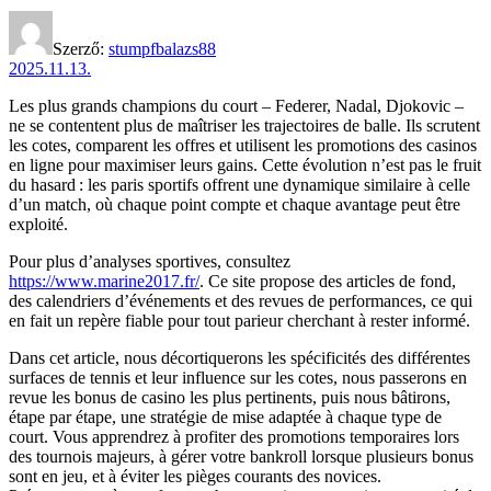
Szerző:
stumpfbalazs88
2025.11.13.
Les plus grands champions du court – Federer, Nadal, Djokovic –
ne se contentent plus de maîtriser les trajectoires de balle. Ils scrutent
les cotes, comparent les offres et utilisent les promotions des casinos
en ligne pour maximiser leurs gains. Cette évolution n’est pas le fruit
du hasard : les paris sportifs offrent une dynamique similaire à celle
d’un match, où chaque point compte et chaque avantage peut être
exploité.
Pour plus d’analyses sportives, consultez
https://www.marine2017.fr/
. Ce site propose des articles de fond,
des calendriers d’événements et des revues de performances, ce qui
en fait un repère fiable pour tout parieur cherchant à rester informé.
Dans cet article, nous décortiquerons les spécificités des différentes
surfaces de tennis et leur influence sur les cotes, nous passerons en
revue les bonus de casino les plus pertinents, puis nous bâtirons,
étape par étape, une stratégie de mise adaptée à chaque type de
court. Vous apprendrez à profiter des promotions temporaires lors
des tournois majeurs, à gérer votre bankroll lorsque plusieurs bonus
sont en jeu, et à éviter les pièges courants des novices.