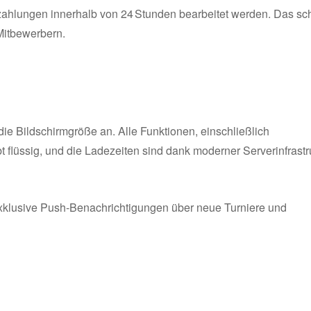
ahlungen innerhalb von 24 Stunden bearbeitet werden. Das sc
Mitbewerbern.
ie Bildschirmgröße an. Alle Funktionen, einschließlich
bt flüssig, und die Ladezeiten sind dank moderner Serverinfrastr
xklusive Push‑Benachrichtigungen über neue Turniere und