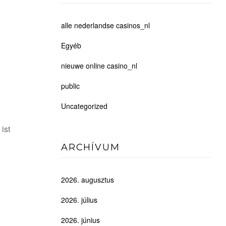
alle nederlandse casinos_nl
Egyéb
nieuwe online casino_nl
public
Uncategorized
ist
ARCHÍVUM
2026. augusztus
2026. július
2026. június