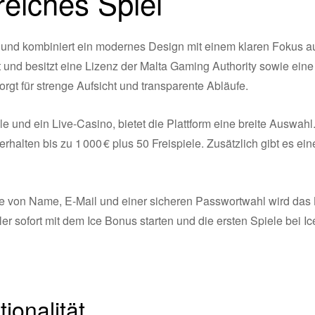
reiches Spiel
er und kombiniert ein modernes Design mit einem klaren Fokus a
und besitzt eine Lizenz der Malta Gaming Authority sowie eine
t für strenge Aufsicht und transparente Abläufe.
le und ein Live‑Casino, bietet die Plattform eine breite Auswahl
rhalten bis zu 1 000 € plus 50 Freispiele. Zusätzlich gibt es ei
e von Name, E‑Mail und einer sicheren Passwortwahl wird das
ler sofort mit dem Ice Bonus starten und die ersten Spiele bei Ic
ionalität