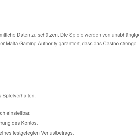
mtliche Daten zu schützen. Die Spiele werden von unabhängig
er Malta Gaming Authority garantiert, dass das Casino strenge
 Spielverhalten:
ch einstellbar.
rung des Kontos.
eines festgelegten Verlustbetrags.