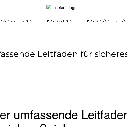
RÁSZATUNK
BORAINK
BORKÓSTOLÓ
fassende Leitfaden für sichere
Der umfassende Leitfade