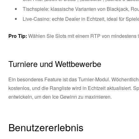
Tischspiele: klassische Varianten von Blackjack, Rou
Live‑Casino: echte Dealer in Echtzeit, ideal für Spie
Pro Tip:
Wählen Sie Slots mit einem RTP von mindestens 9
Turniere und Wettbewerbe
Ein besonderes Feature ist das Turnier‑Modul. Wöchentliche 
kostenlos, und die Rangliste wird in Echtzeit aktualisiert. S
entwickeln, um den Ice Gewinn zu maximieren.
Benutzererlebnis