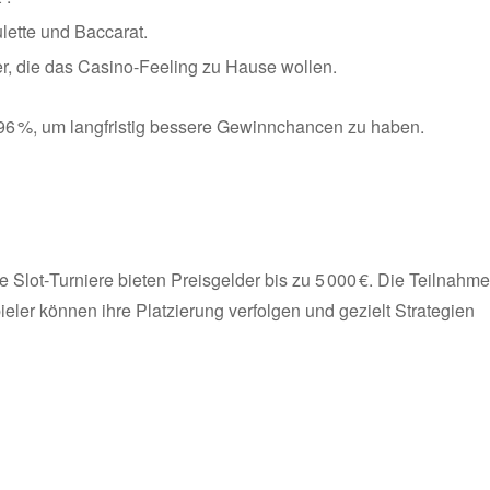
lette und Baccarat.
ler, die das Casino‑Feeling zu Hause wollen.
6 %, um langfristig bessere Gewinnchancen zu haben.
Slot‑Turniere bieten Preisgelder bis zu 5 000 €. Die Teilnahme 
pieler können ihre Platzierung verfolgen und gezielt Strategien