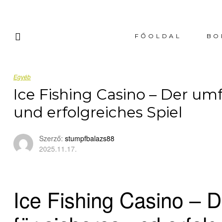
FŐOLDAL
BO
Egyéb
Ice Fishing Casino – Der um
und erfolgreiches Spiel
Szerző:
stumpfbalazs88
2025.11.17.
Ice Fishing Casino – 