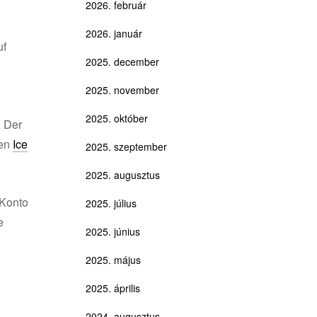
2026. február
2026. január
uf
2025. december
2025. november
2025. október
. Der
nen
Ice
2025. szeptember
2025. augusztus
 Konto
2025. július
e
2025. június
2025. május
2025. április
2024. augusztus