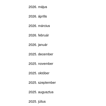
2026. május
2026. április
2026. március
2026. február
2026. január
2025. december
2025. november
2025. október
2025. szeptember
2025. augusztus
2025. július