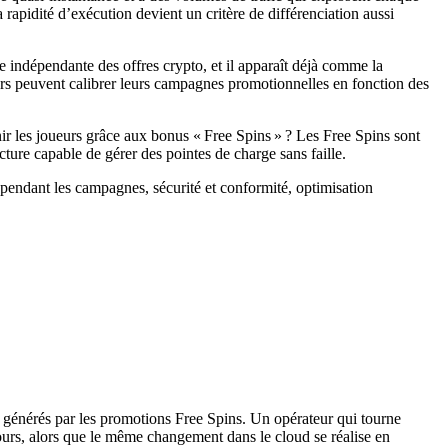
rapidité d’exécution devient un critère de différenciation aussi
e indépendante des offres crypto, et il apparaît déjà comme la
rs peuvent calibrer leurs campagnes promotionnelles en fonction des
nir les joueurs grâce aux bonus « Free Spins » ? Les Free Spins sont
cture capable de gérer des pointes de charge sans faille.
c pendant les campagnes, sécurité et conformité, optimisation
c générés par les promotions Free Spins. Un opérateur qui tourne
jours, alors que le même changement dans le cloud se réalise en