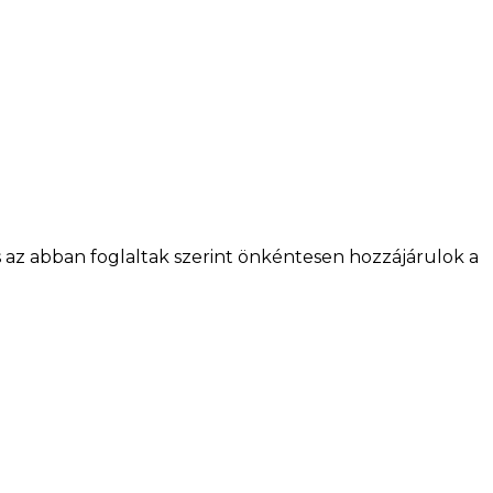
az abban foglaltak szerint önkéntesen hozzájárulok a