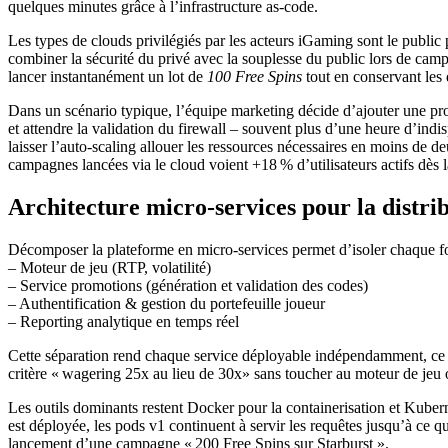
quelques minutes grâce à l’infrastructure as‑code.
Les types de clouds privilégiés par les acteurs iGaming sont le public 
combiner la sécurité du privé avec la souplesse du public lors de ca
lancer instantanément un lot de
100 Free Spins
tout en conservant les
Dans un scénario typique, l’équipe marketing décide d’ajouter une pro
et attendre la validation du firewall – souvent plus d’une heure d’indi
laisser l’auto‑scaling allouer les ressources nécessaires en moins de 
campagnes lancées via le cloud voient +18 % d’utilisateurs actifs dès
Architecture micro‑services pour la distri
Décomposer la plateforme en micro‑services permet d’isoler chaque fon
– Moteur de jeu (RTP, volatilité)
– Service promotions (génération et validation des codes)
– Authentification & gestion du portefeuille joueur
– Reporting analytique en temps réel
Cette séparation rend chaque service déployable indépendamment, ce qu
critère « wagering 25x au lieu de 30x» sans toucher au moteur de jeu o
Les outils dominants restent Docker pour la containerisation et Kuber
est déployée, les pods v1 continuent à servir les requêtes jusqu’à ce qu
lancement d’une campagne « 200 Free Spins sur Starburst ».