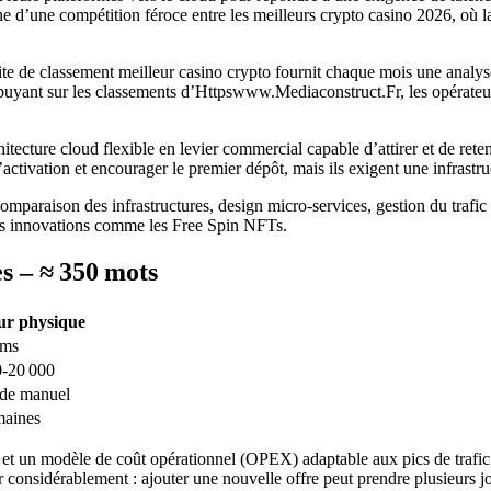
d’une compétition féroce entre les meilleurs crypto casino 2026, où la 
 site de classement meilleur casino crypto fournit chaque mois une analys
puyant sur les classements d’Httpswww.Mediaconstruct.Fr, les opérateu
itecture cloud flexible en levier commercial capable d’attirer et de rete
activation et encourager le premier dépôt, mais ils exigent une infrastru
 comparaison des infrastructures, design micro‑services, gestion du trafi
tures innovations comme les Free Spin NFTs.
s – ≈ 350 mots
ur physique
 ms
0‑20 000
de manuel
maines
sse et un modèle de coût opérationnel (OPEX) adaptable aux pics de trafi
r considérablement : ajouter une nouvelle offre peut prendre plusieurs 