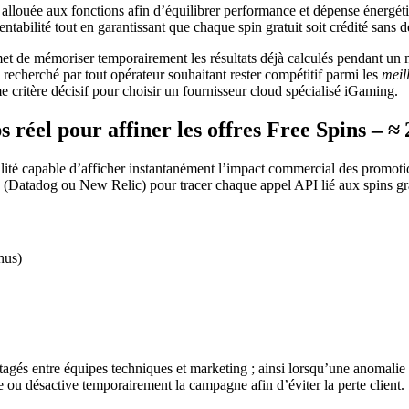
allouée aux fonctions afin d’équilibrer performance et dépense énergét
ntabilité tout en garantissant que chaque spin gratuit soit crédité sans dé
et de mémoriser temporairement les résultats déjà calculés pendant u
echerché par tout opérateur souhaitant rester compétitif parmi les
meil
ritère décisif pour choisir un fournisseur cloud spécialisé iGaming.
 réel pour affiner les offres Free Spins – ≈
bilité capable d’afficher instantanément l’impact commercial des prom
 (Datadog ou New Relic) pour tracer chaque appel API lié aux spins gra
nus)
artagés entre équipes techniques et marketing ; ainsi lorsqu’une anomal
ou désactive temporairement la campagne afin d’éviter la perte client.