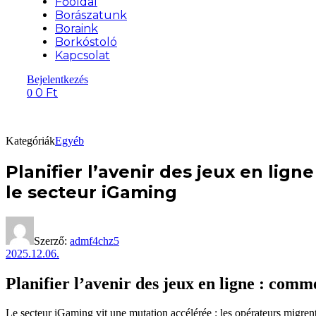
Főoldal
Borászatunk
Boraink
Borkóstoló
Kapcsolat
Bejelentkezés
0
Ft
0
Kategóriák
Egyéb
Planifier l’avenir des jeux en lig
le secteur iGaming
Szerző:
admf4chz5
2025.12.06.
Planifier l’avenir des jeux en ligne : comm
Le secteur iGaming vit une mutation accélérée : les opérateurs migrent