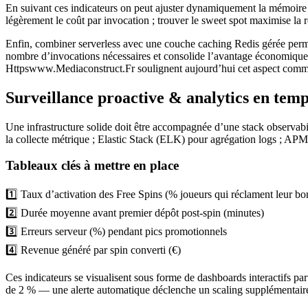
En suivant ces indicateurs on peut ajuster dynamiquement la mémoire 
légèrement le coût par invocation ; trouver le sweet spot maximise la re
Enfin, combiner serverless avec une couche caching Redis gérée perm
nombre d’invocations nécessaires et consolide l’avantage économique r
Httpswww.Mediaconstruct.Fr soulignent aujourd’hui cet aspect comme c
Surveillance proactive & analytics en temps
Une infrastructure solide doit être accompagnée d’une stack observa
la collecte métrique ; Elastic Stack (ELK) pour agrégation logs ; APM
Tableaux clés à mettre en place
1️⃣ Taux d’activation des Free Spins (% joueurs qui réclament leur bo
2️⃣ Durée moyenne avant premier dépôt post‑spin (minutes)
3️⃣ Erreurs serveur (%) pendant pics promotionnels
4️⃣ Revenue généré par spin converti (€)
Ces indicateurs se visualisent sous forme de dashboards interactifs p
de 2 % — une alerte automatique déclenche un scaling supplémentaire 