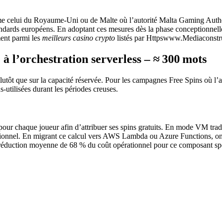
mme celui du Royaume-Uni ou de Malte où l’autorité Malta Gaming Autho
andards européens. En adoptant ces mesures dès la phase conceptionnell
ment parmi les
meilleurs casino crypto
listés par Httpswww.Mediaconstru
à l’orchestration serverless – ≈ 300 mots
 plutôt que sur la capacité réservée. Pour les campagnes Free Spins où l’
‑utilisées durant les périodes creuses.
es pour chaque joueur afin d’attribuer ses spins gratuits. En mode VM 
tionnel. En migrant ce calcul vers AWS Lambda ou Azure Functions, on n
 réduction moyenne de 68 % du coût opérationnel pour ce composant sp