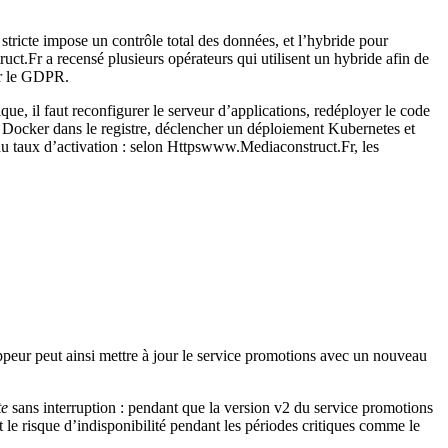
 stricte impose un contrôle total des données, et l’hybride pour
t.Fr a recensé plusieurs opérateurs qui utilisent un hybride afin de
er le GDPR.
e, il faut reconfigurer le serveur d’applications, redéployer le code
age Docker dans le registre, déclencher un déploiement Kubernetes et
 du taux d’activation : selon Httpswww.Mediaconstruct.Fr, les
ppeur peut ainsi mettre à jour le service promotions avec un nouveau
te
sans interruption : pendant que la version v2 du service promotions
it le risque d’indisponibilité pendant les périodes critiques comme le