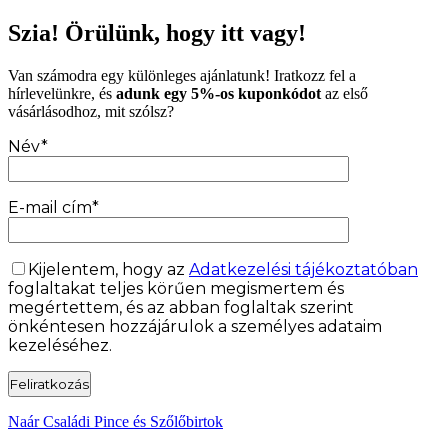
Szia! Örülünk, hogy itt vagy!
Van számodra egy különleges ajánlatunk! Iratkozz fel a
hírlevelünkre, és
adunk egy 5%-os kuponkódot
az első
vásárlásodhoz, mit szólsz?
Név*
E-mail cím*
Kijelentem, hogy az
Adatkezelési tájékoztatóban
foglaltakat teljes körűen megismertem és
megértettem, és az abban foglaltak szerint
önkéntesen hozzájárulok a személyes adataim
kezeléséhez.
Naár Családi Pince és Szőlőbirtok