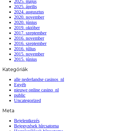
2025. május
2025. április
2024. augusztus
2020. november
2020. június
2019. október
2017. szeptember
2016. november
2016. szeptember
2016. július
2015. november
2015. június
Kategóriák
alle nederlandse casinos_nl
Egyéb
nieuwe online casino_nl
public
Uncategorized
Meta
Bejelentkezés
Bejegyzések hírcsatorna