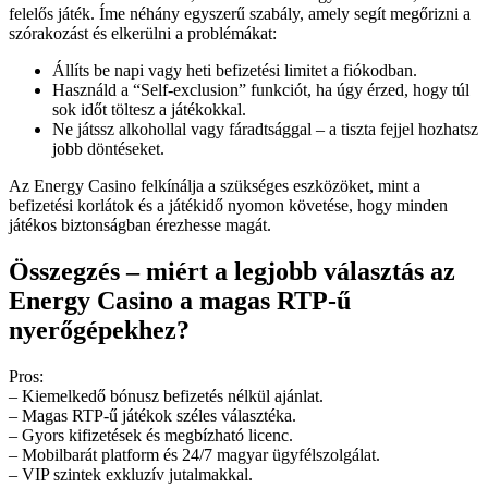
felelős játék. Íme néhány egyszerű szabály, amely segít megőrizni a
szórakozást és elkerülni a problémákat:
Állíts be napi vagy heti befizetési limitet a fiókodban.
Használd a “Self‑exclusion” funkciót, ha úgy érzed, hogy túl
sok időt töltesz a játékokkal.
Ne játssz alkohollal vagy fáradtsággal – a tiszta fejjel hozhatsz
jobb döntéseket.
Az Energy Casino felkínálja a szükséges eszközöket, mint a
befizetési korlátok és a játékidő nyomon követése, hogy minden
játékos biztonságban érezhesse magát.
Összegzés – miért a legjobb választás az
Energy Casino a magas RTP‑ű
nyerőgépekhez?
Pros:
– Kiemelkedő bónusz befizetés nélkül ajánlat.
– Magas RTP‑ű játékok széles választéka.
– Gyors kifizetések és megbízható licenc.
– Mobilbarát platform és 24/7 magyar ügyfélszolgálat.
– VIP szintek exkluzív jutalmakkal.