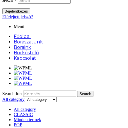
Jelszó
*
Bejelentkezés
Elfelejtett jelszó?
Menü
Főoldal
Borászatunk
Boraink
Borkóstoló
Kapcsolat
Search for:
Search
All category
All category
CLASSIC
Minden termék
POP