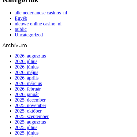
alle nederlandse casinos_nl
Egyéb
nieuwe online casino_nl
public
Uncategorized
Archívum
2026. augusztus
2026. július
2026. június
2026. május
2026. április
2026. március
2026. február
2026. január
2025. december
2025. november
2025. október
2025. szeptember
2025. augusztus
2025. július
2025. június