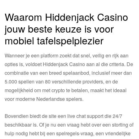
Waarom Hiddenjack Casino
jouw beste keuze is voor
mobiel tafelspelplezier
Wanneer je een platform zoekt dat snel, veilig en rijk aan
opties is, voldoet Hiddenjack Casino aan al die criteria. De
combinatie van een breed spelaanbod, inclusief meer dan
5.000 spellen van 80 verschillende providers, en de
mogelijkheid om met crypto te betalen, maakt het ideaal
voor moderne Nederlandse spelers.
Bovendien biedt de site een live chat support die 24/7
beschikbaar is. Of je nu een vraag hebt over een storting of
hulp nodig hebt bij een spelregels‑vraag, een vriendelijke