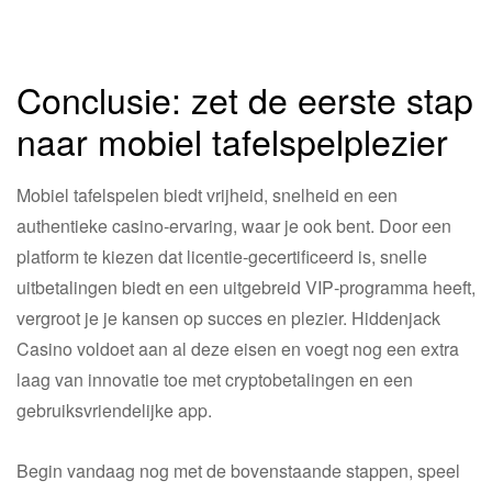
Conclusie: zet de eerste stap
naar mobiel tafelspelplezier
Mobiel tafelspelen biedt vrijheid, snelheid en een
authentieke casino‑ervaring, waar je ook bent. Door een
platform te kiezen dat licentie‑gecertificeerd is, snelle
uitbetalingen biedt en een uitgebreid VIP‑programma heeft,
vergroot je je kansen op succes en plezier. Hiddenjack
Casino voldoet aan al deze eisen en voegt nog een extra
laag van innovatie toe met cryptobetalingen en een
gebruiksvriendelijke app.
Begin vandaag nog met de bovenstaande stappen, speel