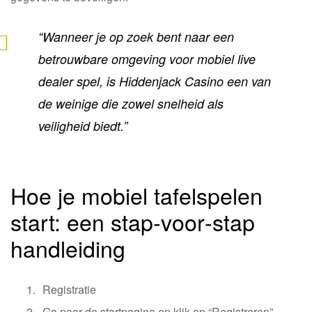
“Wanneer je op zoek bent naar een
betrouwbare omgeving voor mobiel live
dealer spel, is Hiddenjack Casino een van
de weinige die zowel snelheid als
veiligheid biedt.”
Hoe je mobiel tafelspelen
start: een stap‑voor‑stap
handleiding
Registratie
Ga naar de startpagina en klik op “Registreren”.