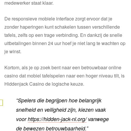
medewerker staat klaar.
De responsieve mobiele interface zorgt ervoor dat je
zonder haperingen kunt schakelen tussen verschillende
tafels, zelfs op een trage verbinding. En dankzij de snelle
uitbetalingen binnen 24 uur hoef je niet lang te wachten op
je winst.
Kortom, als je op zoek bent naar een betrouwbaar online
casino dat mobiel tafelspelen naar een hoger niveau tilt, is
Hiddenjack Casino de logische keuze.
“Spelers die begrijpen hoe belangrijk
snelheid en veiligheid zijn, kiezen vaak
voor
https://hidden-jack-nl.org/
vanwege
de bewezen betrouwbaarheid.”