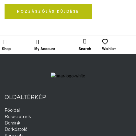
Shop
My Account
Search
Wishlist
OLDALTÉRKÉP
Főoldal
Borászatunk
Boraink
Borkóstoló
Kapcsolat