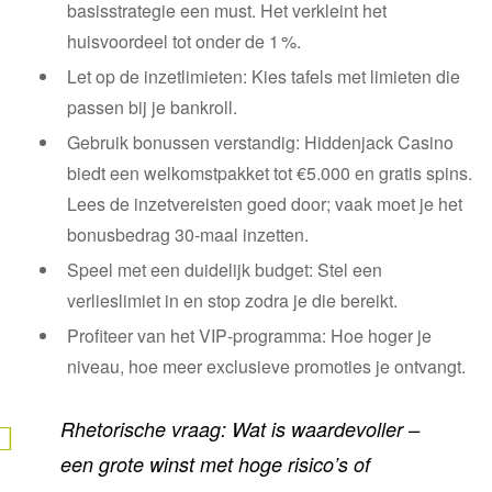
basisstrategie een must. Het verkleint het
huisvoordeel tot onder de 1 %.
Let op de inzetlimieten: Kies tafels met limieten die
passen bij je bankroll.
Gebruik bonussen verstandig: Hiddenjack Casino
biedt een welkomstpakket tot €5.000 en gratis spins.
Lees de inzetvereisten goed door; vaak moet je het
bonusbedrag 30‑maal inzetten.
Speel met een duidelijk budget: Stel een
verlieslimiet in en stop zodra je die bereikt.
Profiteer van het VIP‑programma: Hoe hoger je
niveau, hoe meer exclusieve promoties je ontvangt.
Rhetorische vraag: Wat is waardevoller –
een grote winst met hoge risico’s of