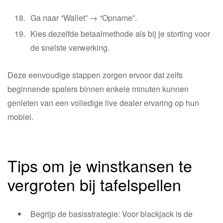
Ga naar “Wallet” → “Opname”.
Kies dezelfde betaalmethode als bij je storting voor
de snelste verwerking.
Deze eenvoudige stappen zorgen ervoor dat zelfs
beginnende spelers binnen enkele minuten kunnen
genieten van een volledige live dealer ervaring op hun
mobiel.
Tips om je winstkansen te
vergroten bij tafelspellen
Begrijp de basisstrategie: Voor blackjack is de