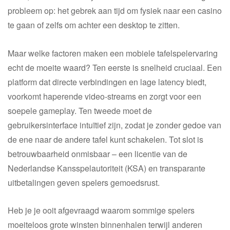
probleem op: het gebrek aan tijd om fysiek naar een casino
te gaan of zelfs om achter een desktop te zitten.
Maar welke factoren maken een mobiele tafelspelervaring
echt de moeite waard? Ten eerste is snelheid cruciaal. Een
platform dat directe verbindingen en lage latency biedt,
voorkomt haperende video‑streams en zorgt voor een
soepele gameplay. Ten tweede moet de
gebruikersinterface intuïtief zijn, zodat je zonder gedoe van
de ene naar de andere tafel kunt schakelen. Tot slot is
betrouwbaarheid onmisbaar – een licentie van de
Nederlandse Kansspelautoriteit (KSA) en transparante
uitbetalingen geven spelers gemoedsrust.
Heb je je ooit afgevraagd waarom sommige spelers
moeiteloos grote winsten binnenhalen terwijl anderen