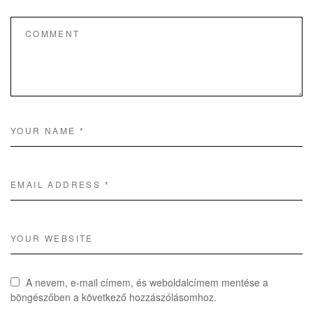
A nevem, e-mail címem, és weboldalcímem mentése a
böngészőben a következő hozzászólásomhoz.