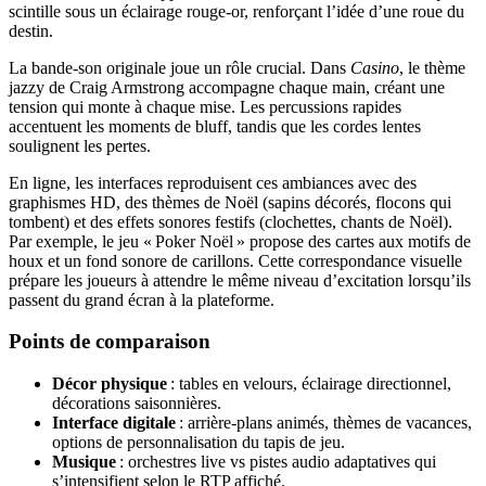
scintille sous un éclairage rouge‑or, renforçant l’idée d’une roue du
destin.
La bande‑son originale joue un rôle crucial. Dans
Casino
, le thème
jazzy de Craig Armstrong accompagne chaque main, créant une
tension qui monte à chaque mise. Les percussions rapides
accentuent les moments de bluff, tandis que les cordes lentes
soulignent les pertes.
En ligne, les interfaces reproduisent ces ambiances avec des
graphismes HD, des thèmes de Noël (sapins décorés, flocons qui
tombent) et des effets sonores festifs (clochettes, chants de Noël).
Par exemple, le jeu « Poker Noël » propose des cartes aux motifs de
houx et un fond sonore de carillons. Cette correspondance visuelle
prépare les joueurs à attendre le même niveau d’excitation lorsqu’ils
passent du grand écran à la plateforme.
Points de comparaison
Décor physique
: tables en velours, éclairage directionnel,
décorations saisonnières.
Interface digitale
: arrière‑plans animés, thèmes de vacances,
options de personnalisation du tapis de jeu.
Musique
: orchestres live vs pistes audio adaptatives qui
s’intensifient selon le RTP affiché.