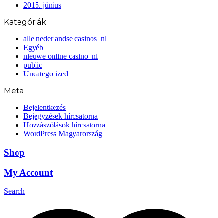
2015. június
Kategóriák
alle nederlandse casinos_nl
Egyéb
nieuwe online casino_nl
public
Uncategorized
Meta
Bejelentkezés
Bejegyzések hírcsatorna
Hozzászólások hírcsatorna
WordPress Magyarország
Shop
My Account
Search