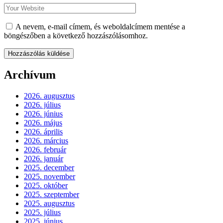
A nevem, e-mail címem, és weboldalcímem mentése a
böngészőben a következő hozzászólásomhoz.
Archívum
2026. augusztus
2026. július
2026. június
2026. május
2026. április
2026. március
2026. február
2026. január
2025. december
2025. november
2025. október
2025. szeptember
2025. augusztus
2025. július
2025. június