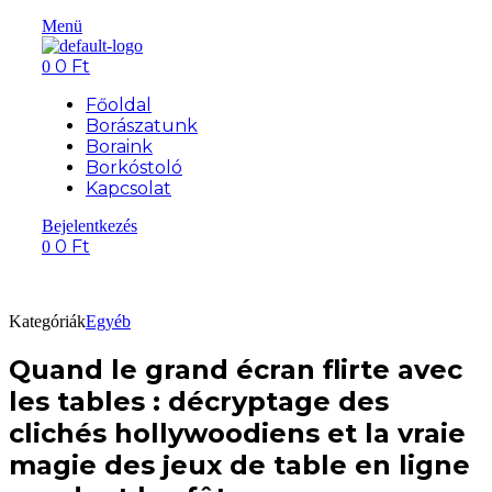
Menü
0
Ft
0
Főoldal
Borászatunk
Boraink
Borkóstoló
Kapcsolat
Bejelentkezés
0
Ft
0
Kategóriák
Egyéb
Quand le grand écran flirte avec
les tables : décryptage des
clichés hollywoodiens et la vraie
magie des jeux de table en ligne