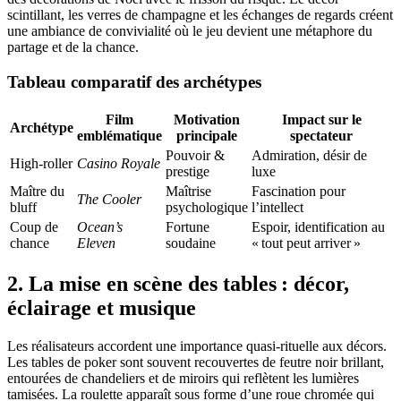
scintillant, les verres de champagne et les échanges de regards créent
une ambiance de convivialité où le jeu devient une métaphore du
partage et de la chance.
Tableau comparatif des archétypes
Film
Motivation
Impact sur le
Archétype
emblématique
principale
spectateur
Pouvoir &
Admiration, désir de
High‑roller
Casino Royale
prestige
luxe
Maître du
Maîtrise
Fascination pour
The Cooler
bluff
psychologique
l’intellect
Coup de
Ocean’s
Fortune
Espoir, identification au
chance
Eleven
soudaine
« tout peut arriver »
2. La mise en scène des tables : décor,
éclairage et musique
Les réalisateurs accordent une importance quasi‑rituelle aux décors.
Les tables de poker sont souvent recouvertes de feutre noir brillant,
entourées de chandeliers et de miroirs qui reflètent les lumières
tamisées. La roulette apparaît sous forme d’une roue chromée qui