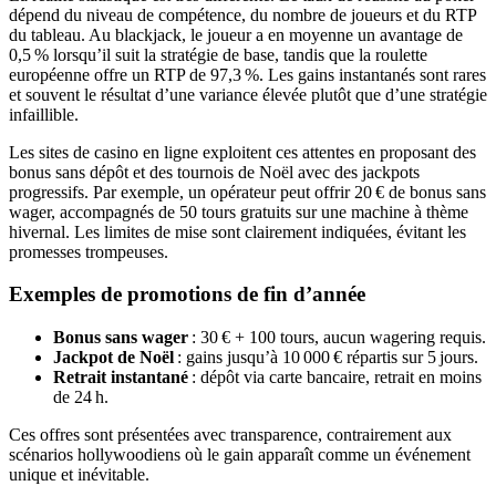
dépend du niveau de compétence, du nombre de joueurs et du RTP
du tableau. Au blackjack, le joueur a en moyenne un avantage de
0,5 % lorsqu’il suit la stratégie de base, tandis que la roulette
européenne offre un RTP de 97,3 %. Les gains instantanés sont rares
et souvent le résultat d’une variance élevée plutôt que d’une stratégie
infaillible.
Les sites de casino en ligne exploitent ces attentes en proposant des
bonus sans dépôt et des tournois de Noël avec des jackpots
progressifs. Par exemple, un opérateur peut offrir 20 € de bonus sans
wager, accompagnés de 50 tours gratuits sur une machine à thème
hivernal. Les limites de mise sont clairement indiquées, évitant les
promesses trompeuses.
Exemples de promotions de fin d’année
Bonus sans wager
: 30 € + 100 tours, aucun wagering requis.
Jackpot de Noël
: gains jusqu’à 10 000 € répartis sur 5 jours.
Retrait instantané
: dépôt via carte bancaire, retrait en moins
de 24 h.
Ces offres sont présentées avec transparence, contrairement aux
scénarios hollywoodiens où le gain apparaît comme un événement
unique et inévitable.