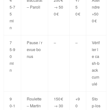
4
Baccarat
250 €
+7
Attei
5‑7
– Paroli
→ 50
5
ndre
5
0 €
0 €
+50
mi
0 €
n
7
Pause / r
–
–
Vérif
5‑9
evue bo
ier l
0
nus
e ca
mi
sh‑b
n
ack
cum
ulé
9
Roulette
150 €
+9
Sto
0‑1
– Martin
→ 30
0
p‑los