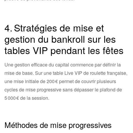
4. Stratégies de mise et
gestion du bankroll sur les
tables VIP pendant les fêtes
Une gestion efficace du capital commence par définir la
mise de base. Sur une table Live VIP de roulette française,
une mise initiale de 200 € permet de couvrir plusieurs
cycles de mise progressive sans dépasser le plafond de
5 000 € de la session.
Méthodes de mise progressives