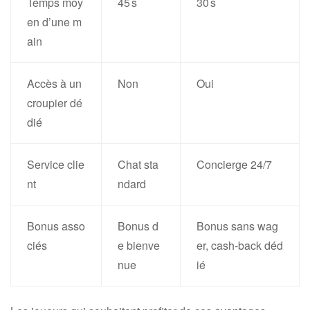
Temps moy
45 s
30 s
en d’une m
ain
Accès à un
Non
Oui
croupier dé
dié
Service clie
Chat sta
Concierge 24/7
nt
ndard
Bonus asso
Bonus d
Bonus sans wag
ciés
e bienve
er, cash‑back déd
nue
ié