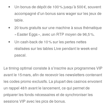
Un bonus de dépôt de 100 % jusqu’à 500 €, souvent
accompagné d’un bonus sans wager sur les jeux de
table.
20 tours gratuits sur une machine à sous thématique
« Easter Eggs », avec un RTP moyen de 96,5 %.
Un cash‑back de 10 % sur les pertes nettes
réalisées sur les tables Live pendant le week‑end
pascal.
Le timing optimal consiste à s’inscrire aux programmes VIP
avant le 15 mars, afin de recevoir les newsletters contenant
les codes promo exclusifs. La plupart des casinos envoient
un rappel 48 h avant le lancement, ce qui permet de
préparer les fonds nécessaires et de synchroniser les
sessions VIP avec les pics de bonus.