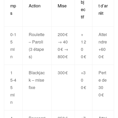
bj
mp
Action
Mise
t d’ar
ec
s
rêt
tif
0‑1
Roulette
200 €
+
Attei
5
– Paroli
→ 40
1 2
ndre
mi
(3 étape
0 € →
0
+60
n
s)
800 €
0 €
0 €
1
Blackjac
300 €
+3
Pert
5‑4
k – mise
0
e de
5
fixe
0 €
30
mi
0 €
n