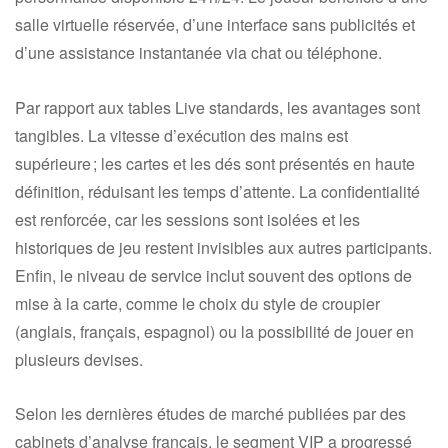
salle virtuelle réservée, d’une interface sans publicités et
d’une assistance instantanée via chat ou téléphone.
Par rapport aux tables Live standards, les avantages sont
tangibles. La vitesse d’exécution des mains est
supérieure ; les cartes et les dés sont présentés en haute
définition, réduisant les temps d’attente. La confidentialité
est renforcée, car les sessions sont isolées et les
historiques de jeu restent invisibles aux autres participants.
Enfin, le niveau de service inclut souvent des options de
mise à la carte, comme le choix du style de croupier
(anglais, français, espagnol) ou la possibilité de jouer en
plusieurs devises.
Selon les dernières études de marché publiées par des
cabinets d’analyse français, le segment VIP a progressé