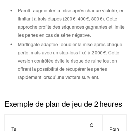
Paroli : augmenter la mise après chaque victoire, en
limitant à trois étapes (200 €, 400 €, 800 €). Cette
approche profite des séquences gagnantes et limite
les pertes en cas de série négative.
Martingale adaptée : doubler la mise après chaque
perte, mais avec un stop‑loss fixé à 2 000 €. Cette
version contrôlée évite le risque de ruine tout en
offrant la possibilité de récupérer les pertes
rapidement lorsqu’une victoire survient.
Exemple de plan de jeu de 2 heures
O
Te
Poin