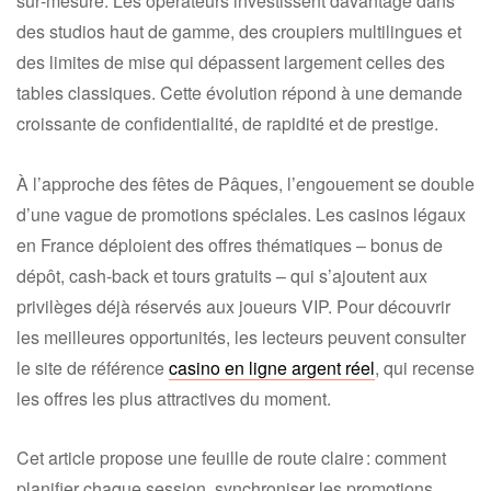
sur‑mesure. Les opérateurs investissent davantage dans
des studios haut de gamme, des croupiers multilingues et
des limites de mise qui dépassent largement celles des
tables classiques. Cette évolution répond à une demande
croissante de confidentialité, de rapidité et de prestige.
À l’approche des fêtes de Pâques, l’engouement se double
d’une vague de promotions spéciales. Les casinos légaux
en France déploient des offres thématiques – bonus de
dépôt, cash‑back et tours gratuits – qui s’ajoutent aux
privilèges déjà réservés aux joueurs VIP. Pour découvrir
les meilleures opportunités, les lecteurs peuvent consulter
le site de référence
casino en ligne argent réel
, qui recense
les offres les plus attractives du moment.
Cet article propose une feuille de route claire : comment
planifier chaque session, synchroniser les promotions