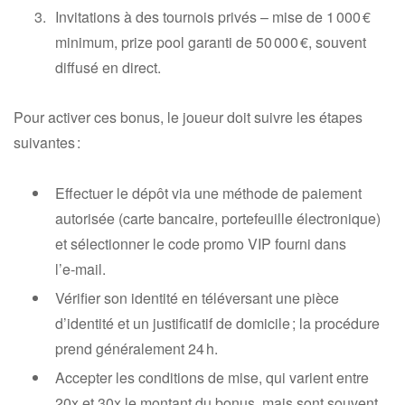
Invitations à des tournois privés – mise de 1 000 €
minimum, prize pool garanti de 50 000 €, souvent
diffusé en direct.
Pour activer ces bonus, le joueur doit suivre les étapes
suivantes :
Effectuer le dépôt via une méthode de paiement
autorisée (carte bancaire, portefeuille électronique)
et sélectionner le code promo VIP fourni dans
l’e‑mail.
Vérifier son identité en téléversant une pièce
d’identité et un justificatif de domicile ; la procédure
prend généralement 24 h.
Accepter les conditions de mise, qui varient entre
20x et 30x le montant du bonus, mais sont souvent