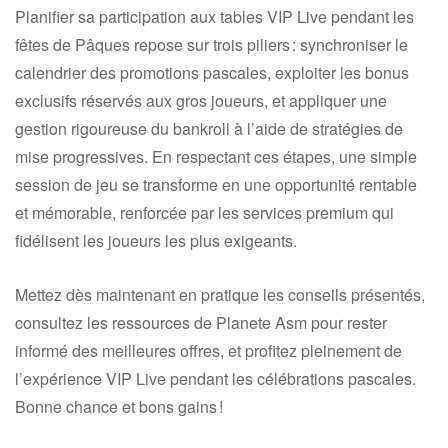
Planifier sa participation aux tables VIP Live pendant les
fêtes de Pâques repose sur trois piliers : synchroniser le
calendrier des promotions pascales, exploiter les bonus
exclusifs réservés aux gros joueurs, et appliquer une
gestion rigoureuse du bankroll à l’aide de stratégies de
mise progressives. En respectant ces étapes, une simple
session de jeu se transforme en une opportunité rentable
et mémorable, renforcée par les services premium qui
fidélisent les joueurs les plus exigeants.
Mettez dès maintenant en pratique les conseils présentés,
consultez les ressources de Planete Asm pour rester
informé des meilleures offres, et profitez pleinement de
l’expérience VIP Live pendant les célébrations pascales.
Bonne chance et bons gains !