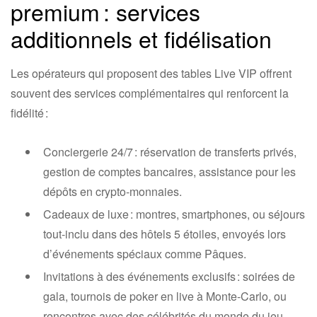
premium : services
additionnels et fidélisation
Les opérateurs qui proposent des tables Live VIP offrent
souvent des services complémentaires qui renforcent la
fidélité :
Conciergerie 24/7 : réservation de transferts privés,
gestion de comptes bancaires, assistance pour les
dépôts en crypto‑monnaies.
Cadeaux de luxe : montres, smartphones, ou séjours
tout‑inclu dans des hôtels 5 étoiles, envoyés lors
d’événements spéciaux comme Pâques.
Invitations à des événements exclusifs : soirées de
gala, tournois de poker en live à Monte‑Carlo, ou
rencontres avec des célébrités du monde du jeu.