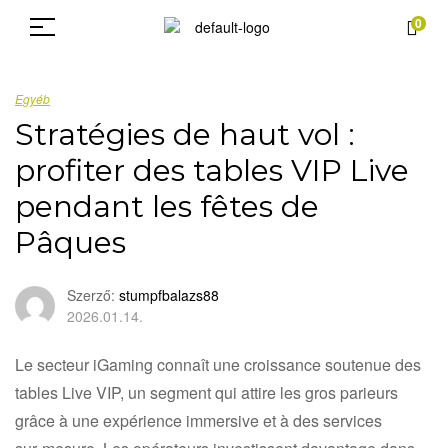
0
Egyéb
Stratégies de haut vol :
profiter des tables VIP Live
pendant les fêtes de
Pâques
Szerző:
stumpfbalazs88
2026.01.14.
Le secteur iGaming connaît une croissance soutenue des
tables Live VIP, un segment qui attire les gros parieurs
grâce à une expérience immersive et à des services