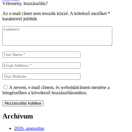
Vélemény, hozzászólás?
Az e-mail címet nem tesszük közzé.
A kötelező mezőket
*
karakterrel jelöltük
A nevem, e-mail címem, és weboldalcímem mentése a
böngészőben a következő hozzászólásomhoz.
Archívum
2026. augusztus