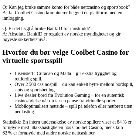
Q: Kan jeg bruke samme konto for både nettcasino og sportsbook?
A: Ja, Coolbet Casino kombinerer begge i én plattform med én
innlogging.
Q: Er det trygt å bruke BankID for innskudd?
A: Absolutt. BankID er regulert av norske myndigheter og gir
høyeste sikkerhetsnivå.
Hvorfor du bør velge Coolbet Casino for
virtuelle sportsspill
Lisensiert i Curacao og Malta – gir ekstra trygghet og
rettferdig spill.
Over 2 500 casinospill – du kan enkelt bytte mellom bordspill,
slots og sportsbetting.
Live‑dealer‑bord fra Evolution Gaming – for en autentisk
casino‑følelse når du tar en pause fra virtuelle sporter.
Mobiloptimalisert nettside – spill på telefon eller nettbrett uten
nedlasting.
Statistikk: En intern undersøkelse av norske spillere viser at 84 % er
fornøyde med uttakshastigheten hos Coolbet Casino, mens kun
62 % er fornøyde med andre norske nettcasinoer.