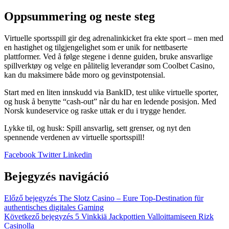
Oppsummering og neste steg
Virtuelle sportsspill gir deg adrenalinkicket fra ekte sport – men med
en hastighet og tilgjengelighet som er unik for nettbaserte
plattformer. Ved å følge stegene i denne guiden, bruke ansvarlige
spillverktøy og velge en pålitelig leverandør som Coolbet Casino,
kan du maksimere både moro og gevinstpotensial.
Start med en liten innskudd via BankID, test ulike virtuelle sporter,
og husk å benytte “cash‑out” når du har en ledende posisjon. Med
Norsk kundeservice og raske uttak er du i trygge hender.
Lykke til, og husk: Spill ansvarlig, sett grenser, og nyt den
spennende verdenen av virtuelle sportsspill!
Facebook
Twitter
Linkedin
Bejegyzés navigáció
Előző bejegyzés
The Slotz Casino – Eure Top-Destination für
authentisches digitales Gaming
Következő bejegyzés
5 Vinkkiä Jackpottien Valloittamiseen Rizk
Casinolla