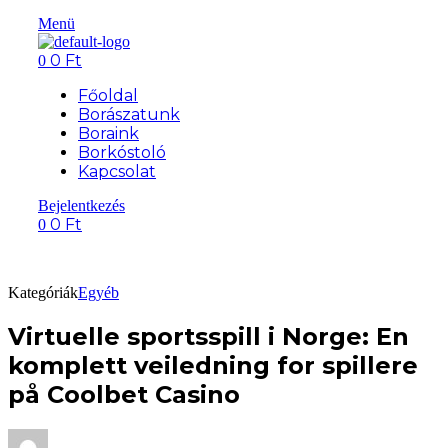
Menü
0
Ft
0
Főoldal
Borászatunk
Boraink
Borkóstoló
Kapcsolat
Bejelentkezés
0
Ft
0
Kategóriák
Egyéb
Virtuelle sportsspill i Norge: En
komplett veiledning for spillere
på Coolbet Casino