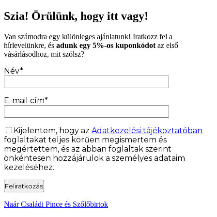
Szia! Örülünk, hogy itt vagy!
Van számodra egy különleges ajánlatunk! Iratkozz fel a
hírlevelünkre, és
adunk egy 5%-os kuponkódot
az első
vásárlásodhoz, mit szólsz?
Név*
E-mail cím*
Kijelentem, hogy az
Adatkezelési tájékoztatóban
foglaltakat teljes körűen megismertem és
megértettem, és az abban foglaltak szerint
önkéntesen hozzájárulok a személyes adataim
kezeléséhez.
Naár Családi Pince és Szőlőbirtok