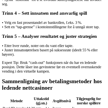
seg.
Trinn 4 – Sett innsatsen med ansvarlig spill
• Velg en fast prosentandel av bankrollen, f.eks. 3 %.
• Sett en “tap‑grense” i kontoinnstillingene for å unngå store tap.
Trinn 5 – Analyser resultatet og juster strategien
• Etter hver runde, noter om du vant eller tapte.
• Juster innsatsstørrelsen basert på suksessrate (ideelt 55 % eller
høyere).
Expert Tip: Bruk “cash‑out” funksjonen når du har en ledende
posisjon. Dette låser inn gevinstene før en eventuell overraskende
vending i den virtuelle kampen.
Sammenligning av betalingsmetoder hos
ledende nettcasinoer
Uttakstid
Tilgjengelig for
Metode
Avgiftsnivå
(gj.sn.)
norske spillere