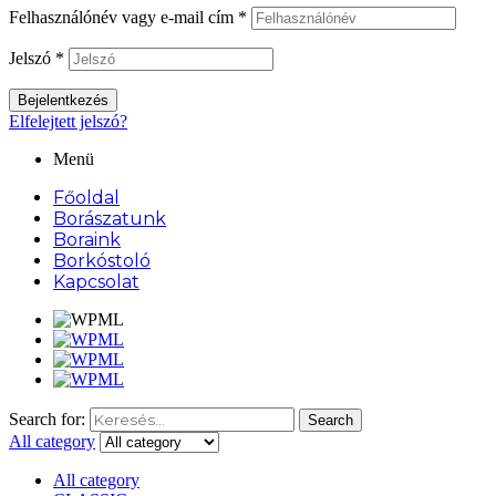
Felhasználónév vagy e-mail cím
*
Jelszó
*
Bejelentkezés
Elfelejtett jelszó?
Menü
Főoldal
Borászatunk
Boraink
Borkóstoló
Kapcsolat
Search for:
Search
All category
All category