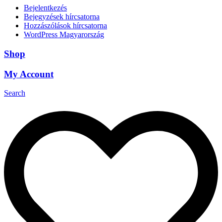
Bejelentkezés
Bejegyzések hírcsatorna
Hozzászólások hírcsatorna
WordPress Magyarország
Shop
My Account
Search