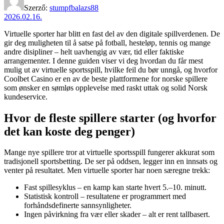
Szerző:
stumpfbalazs88
2026.02.16.
Virtuelle sporter har blitt en fast del av den digitale spillverdenen. De
gir deg muligheten til å satse på fotball, hesteløp, tennis og mange
andre disipliner – helt uavhengig av vær, tid eller faktiske
arrangementer. I denne guiden viser vi deg hvordan du får mest
mulig ut av virtuelle sportsspill, hvilke feil du bør unngå, og hvorfor
Coolbet Casino er en av de beste plattformene for norske spillere
som ønsker en sømløs opplevelse med raskt uttak og solid Norsk
kundeservice.
Hvor de fleste spillere starter (og hvorfor
det kan koste deg penger)
Mange nye spillere tror at virtuelle sportsspill fungerer akkurat som
tradisjonell sportsbetting. De ser på oddsen, legger inn en innsats og
venter på resultatet. Men virtuelle sporter har noen særegne trekk:
Fast spillesyklus – en kamp kan starte hvert 5.–10. minutt.
Statistisk kontroll – resultatene er programmert med
forhåndsdefinerte sannsynligheter.
Ingen påvirkning fra vær eller skader – alt er rent tallbasert.