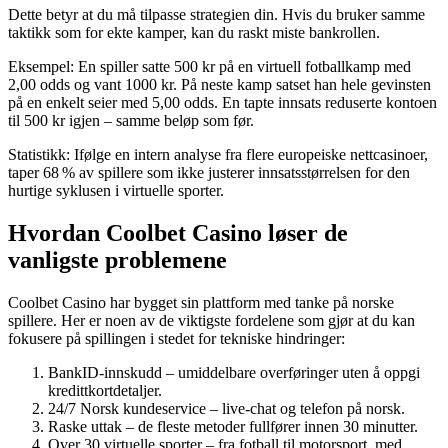
Dette betyr at du må tilpasse strategien din. Hvis du bruker samme
taktikk som for ekte kamper, kan du raskt miste bankrollen.
Eksempel: En spiller satte 500 kr på en virtuell fotballkamp med
2,00 odds og vant 1000 kr. På neste kamp satset han hele gevinsten
på en enkelt seier med 5,00 odds. En tapte innsats reduserte kontoen
til 500 kr igjen – samme beløp som før.
Statistikk: Ifølge en intern analyse fra flere europeiske nettcasinoer,
taper 68 % av spillere som ikke justerer innsatsstørrelsen for den
hurtige syklusen i virtuelle sporter.
Hvordan Coolbet Casino løser de
vanligste problemene
Coolbet Casino har bygget sin plattform med tanke på norske
spillere. Her er noen av de viktigste fordelene som gjør at du kan
fokusere på spillingen i stedet for tekniske hindringer:
BankID‑innskudd – umiddelbare overføringer uten å oppgi
kredittkortdetaljer.
24/7 Norsk kundeservice – live‑chat og telefon på norsk.
Raske uttak – de fleste metoder fullfører innen 30 minutter.
Over 30 virtuelle sporter – fra fotball til motorsport, med