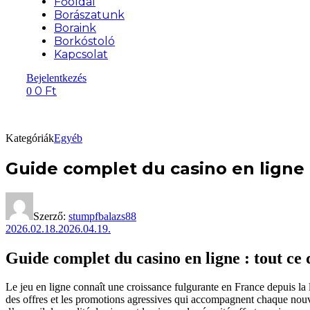
Főoldal
Borászatunk
Boraink
Borkóstoló
Kapcsolat
Bejelentkezés
0
Ft
0
Kategóriák
Egyéb
Guide complet du casino en ligne :
Szerző:
stumpfbalazs88
2026.02.18.
2026.04.19.
Guide complet du casino en ligne : tout ce 
Le jeu en ligne connaît une croissance fulgurante en France depuis la 
des offres et les promotions agressives qui accompagnent chaque nouv