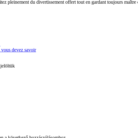
z pleinement du divertissement offert tout en gardant toujours maître 
a
 vous devez savoir
jelöltük
en a következő hozzászólásomhoz.