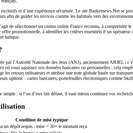
 français.
 exclusifs et d’une expérience sécurisée. Le site Basketnews.Net se po
eurs afin de guider les novices comme les habitués vers des environnement
s’agit de sélectionner un casino online France reconnu, à comprendre le 
fre promotionnelle, à identifier les critères essentiels d’un opérateur 
et ludique.
?
vrée par l’Autorité Nationale des Jeux (ANJ), anciennement ARJEL ; c’est 
ages où vous saisissez vos données bancaires ou personnelles ; cela empê
es retours utilisateurs et attribue une note globale basée sur transparenc
ieurs options – cartes bancaires, portefeuilles électroniques comme Skril
simple : si l’un d’eux fait défaut, il vaut mieux continuer vos recherch
ilisation
Condition de mise typique
cun dépôt requis ; mise = 30× le montant reçu
se = 40× le bonus + mise initiale