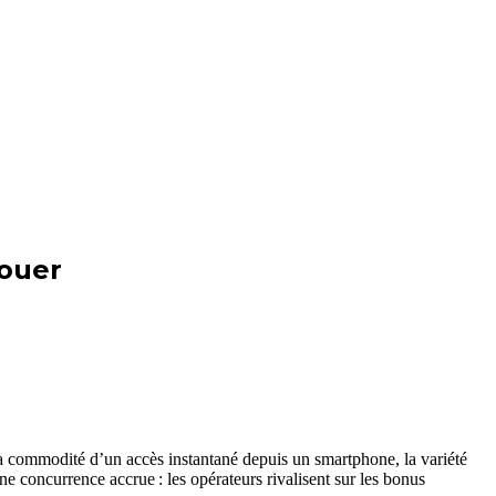
jouer
 la commodité d’un accès instantané depuis un smartphone, la variété
concurrence accrue : les opérateurs rivalisent sur les bonus