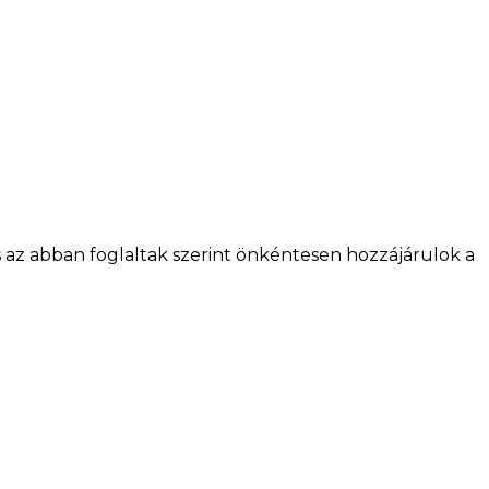
az abban foglaltak szerint önkéntesen hozzájárulok a