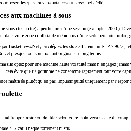
é) pour poser des questions instantanées au personnel dédié.
nces aux machines à sous
e vous êtes prêt(e) à perdre lors d’une session (exemple : 200 €). Divis
er dans votre zone confortable même lors d’une série perdante prolong
nie par Basketnews.Net ; privilégiez les slots affichant un RTP ≥ 96 %,
 € et presque tout son montant original sur long terme.
s massifs optez pour une machine haute volatilité mais n’engagez jamais 
i — cela évite que l’algorithme ne consomme rapidement tout votre capi
ence maîtrisée plutôt qu’en pari impulsif guidé uniquement par l’espoir 
roulette
and frapper, rester ou doubler selon votre main versus celle du croupie
ale ≥12 car il risque fortement bustir.