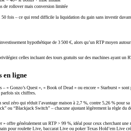
s de rollover mais conversion limitée
 50 fois – ce qui rend difficile la liquidation du gain sans investir dav
investissement hypothétique de 3 500 €, alors qu’un RTP moyen autour
ivilégiez celles incluant des tours gratuits sur des machines ayant un RT
s en ligne
és – « Gonzo’s Quest », « Book of Dead » ou encore « Starburst » sont p
arfois six chiffres.
son seul zéro qui réduit l’avantage maison à 2,7 %, contre 5,26 % pour s
ack” ou “Blackjack Switch” – chacune ajustant légèrement la règle du d
er » offre généralement un RTP > 99 %, idéal pour ceux cherchant une m
humain pour roulette Live, baccarat Live ou poker Texas Hold’em Live c