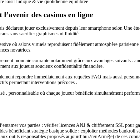
e loisir ludique & vie quotidienne équilibrée .
 l’avenir des casinos en ligne
is déclarent jouer exclusivement depuis leur smartphone selon Une étud
ans sans sacrifier graphismes ni fluidité.
sive où salons virtuels reproduisent fidèlement atmosphère parisienne t
ences novatrices.
ment monnaie courante notamment grâce aux avantages suivants : anonyma
ement aux joueurs soucieux confidentialité financière.
 seulement répondre immédiatement aux requêtes FAQ mais aussi personnal
tifs permettant interventions précoces .
sé , personnalisable où chaque joueur bénéficie simultanément performa
entamer vos parties : vérifier licences ANJ & chiffrement SSL pour gara
les bénéficiant stratégie basique solide ; exploiter méthodes bankroll str
e aux outils responsables proposés aujourd’hui.\n\nArmé(e) de ces conna