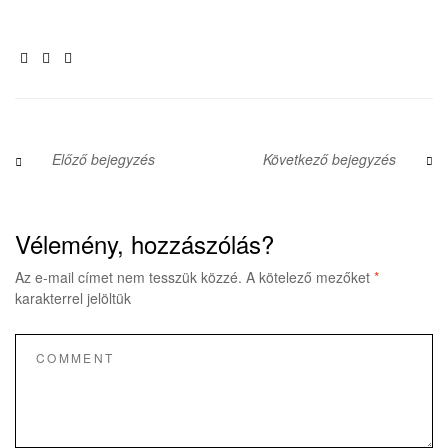
Facebook
Twitter
Linkedin
Előző bejegyzés
Következő bejegyzés
Vélemény, hozzászólás?
Az e-mail címet nem tesszük közzé.
A kötelező mezőket
*
karakterrel jelöltük