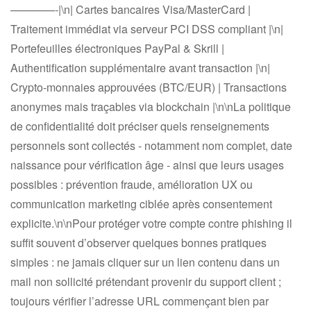
————-|\n| Cartes bancaires Visa/MasterCard |
Traitement immédiat via serveur PCI DSS compliant |\n|
Portefeuilles électroniques PayPal & Skrill |
Authentification supplémentaire avant transaction |\n|
Crypto‑monnaies approuvées (BTC/EUR) | Transactions
anonymes mais traçables via blockchain |\n\nLa politique
de confidentialité doit préciser quels renseignements
personnels sont collectés ‑ notamment nom complet, date
naissance pour vérification âge ‑ ainsi que leurs usages
possibles : prévention fraude, amélioration UX ou
communication marketing ciblée après consentement
explicite.\n\nPour protéger votre compte contre phishing il
suffit souvent d’observer quelques bonnes pratiques
simples : ne jamais cliquer sur un lien contenu dans un
mail non sollicité prétendant provenir du support client ;
toujours vérifier l’adresse URL commençant bien par