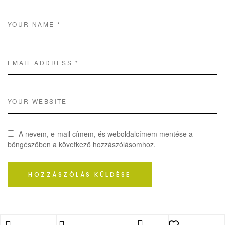
A nevem, e-mail címem, és weboldalcímem mentése a
böngészőben a következő hozzászólásomhoz.