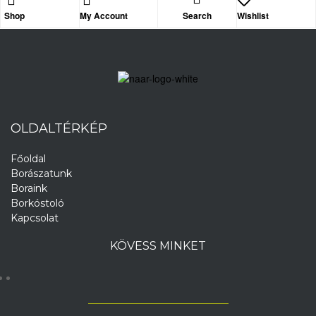
Shop
My Account
Search
Wishlist
OLDALTÉRKÉP
Főoldal
Borászatunk
Boraink
Borkóstoló
Kapcsolat
KÖVESS MINKET