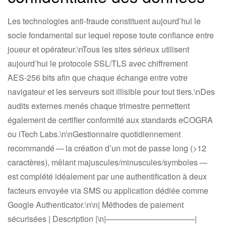
Les technologies anti‑fraude constituent aujourd’hui le
socle fondamental sur lequel repose toute confiance entre
joueur et opérateur.\nTous les sites sérieux utilisent
aujourd’hui le protocole SSL/TLS avec chiffrement
AES‑256 bits afin que chaque échange entre votre
navigateur et les serveurs soit illisible pour tout tiers.\nDes
audits externes menés chaque trimestre permettent
également de certifier conformité aux standards eCOGRA
ou iTech Labs.\n\nGestionnaire quotidiennement
recommandé — la création d’un mot de passe long (>12
caractères), mêlant majuscules/minuscules/symboles —
est complété idéalement par une authentification à deux
facteurs envoyée via SMS ou application dédiée comme
Google Authenticator.\n\n| Méthodes de paiement
sécurisées | Description |\n|———————————|