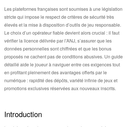
Les plateformes françaises sont soumises à une législation
stricte qui impose le respect de critères de sécurité très
élevés et la mise à disposition d’outils de jeu responsable.
Le choix d’un opérateur fiable devient alors crucial : il faut
vérifier la licence délivrée par l’ANJ, s’assurer que les
données personnelles sont chiffrées et que les bonus
proposés ne cachent pas de conditions abusives. Un guide
détaillé aide le joueur à naviguer entre ces exigences tout
en profitant pleinement des avantages offerts par le
numérique : rapidité des dépôts, variété infinie de jeux et
promotions exclusives réservées aux nouveaux inscrits.
Introduction