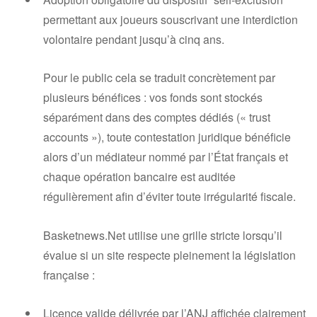
permettant aux joueurs souscrivant une interdiction
volontaire pendant jusqu’à cinq ans.
Pour le public cela se traduit concrètement par
plusieurs bénéfices : vos fonds sont stockés
séparément dans des comptes dédiés (« trust
accounts »), toute contestation juridique bénéficie
alors d’un médiateur nommé par l’État français et
chaque opération bancaire est auditée
régulièrement afin d’éviter toute irrégularité fiscale.
Basketnews.Net utilise une grille stricte lorsqu’il
évalue si un site respecte pleinement la législation
française :
Licence valide délivrée par l’ANJ affichée clairement