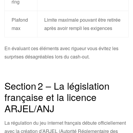
ring
Plafond
Limite maximale pouvant être retirée
max
après avoir rempli les exigences
En évaluant ces éléments avec rigueur vous évitez les
surprises désagréables lors du cash‑out.
Section 2 – La législation
française et la licence
ARJEL/ANJ
La régulation du jeu internet français débute officiellement
avec la création d’ARJEL (Autorité Réglementaire des