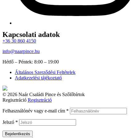
Kapcsolati adatok
+36 30 860 4150
info@naarpince.hu
Hétfő – Péntek: 8:00 – 19:00
Általános Szerződési Feltételek
Adatkezelési tájékoztató
© 2026 Naár Családi Pince és Szőlőbírtok
Regisztráció
Regisztráció
Felhasználónév vagy e-mail cím
*
Jelszó
*
Bejelentkezés