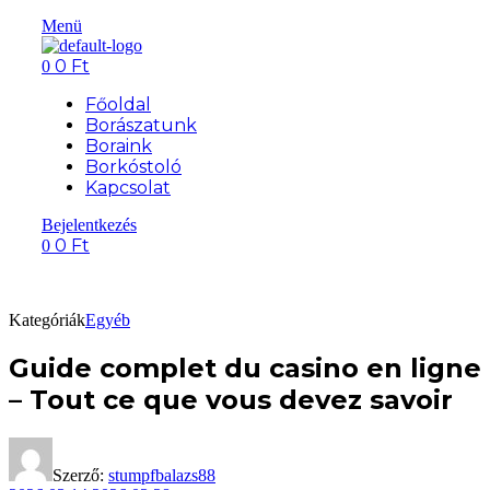
Menü
0
Ft
0
Főoldal
Borászatunk
Boraink
Borkóstoló
Kapcsolat
Bejelentkezés
0
Ft
0
Kategóriák
Egyéb
Guide complet du casino en ligne
– Tout ce que vous devez savoir
Szerző:
stumpfbalazs88