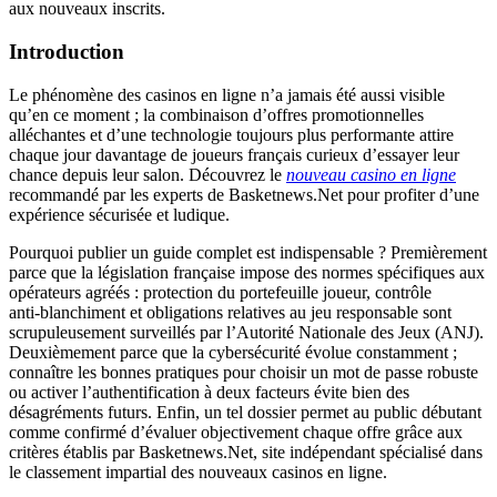
aux nouveaux inscrits.
Introduction
Le phénomène des casinos en ligne n’a jamais été aussi visible
qu’en ce moment ; la combinaison d’offres promotionnelles
alléchantes et d’une technologie toujours plus performante attire
chaque jour davantage de joueurs français curieux d’essayer leur
chance depuis leur salon. Découvrez le
nouveau casino en ligne
recommandé par les experts de Basketnews.Net pour profiter d’une
expérience sécurisée et ludique.
Pourquoi publier un guide complet est indispensable ? Premièrement
parce que la législation française impose des normes spécifiques aux
opérateurs agréés : protection du portefeuille joueur, contrôle
anti‑blanchiment et obligations relatives au jeu responsable sont
scrupuleusement surveillés par l’Autorité Nationale des Jeux (ANJ).
Deuxièmement parce que la cybersécurité évolue constamment ;
connaître les bonnes pratiques pour choisir un mot de passe robuste
ou activer l’authentification à deux facteurs évite bien des
désagréments futurs. Enfin, un tel dossier permet au public débutant
comme confirmé d’évaluer objectivement chaque offre grâce aux
critères établis par Basketnews.Net, site indépendant spécialisé dans
le classement impartial des nouveaux casinos en ligne.