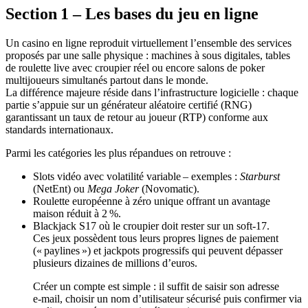
Section 1 – Les bases du jeu en ligne
Un casino en ligne reproduit virtuellement l’ensemble des services
proposés par une salle physique : machines à sous digitales, tables
de roulette live avec croupier réel ou encore salons de poker
multijoueurs simultanés partout dans le monde.
La différence majeure réside dans l’infrastructure logicielle : chaque
partie s’appuie sur un générateur aléatoire certifié (RNG)
garantissant un taux de retour au joueur (RTP) conforme aux
standards internationaux.
Parmi les catégories les plus répandues on retrouve :
Slots vidéo avec volatilité variable – exemples :
Starburst
(NetEnt) ou
Mega Joker
(Novomatic).
Roulette européenne à zéro unique offrant un avantage
maison réduit à 2 %.
Blackjack S17 où le croupier doit rester sur un soft‑17.
Ces jeux possèdent tous leurs propres lignes de paiement
(« paylines ») et jackpots progressifs qui peuvent dépasser
plusieurs dizaines de millions d’euros.
Créer un compte est simple : il suffit de saisir son adresse
e‑mail, choisir un nom d’utilisateur sécurisé puis confirmer via