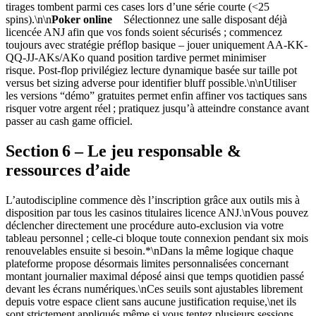
tirages tombent parmi ces cases lors d’une série courte (<25
spins).\n\n
Poker online
Sélectionnez une salle disposant déjà
licencée ANJ afin que vos fonds soient sécurisés ; commencez
toujours avec stratégie préflop basique ­– jouer uniquement AA‐KK‐
QQ‐JJ‐AKs/AKo quand position tardive permet minimiser
risque. Post‑flop privilégiez lecture dynamique basée sur taille pot
versus bet sizing adverse pour identifier bluff possible.\n\nUtiliser
les versions “démo” gratuites permet enfin affiner vos tactiques sans
risquer votre argent réel ; pratiquez jusqu’à atteindre constance avant
passer au cash game officiel.
Section 6 – Le jeu responsable &
ressources d’aide
L’autodiscipline commence dès l’inscription grâce aux outils mis à
disposition par tous les casinos titulaires licence ANJ.\nVous pouvez
déclencher directement une procédure auto‑exclusion via votre
tableau personnel ; celle-ci bloque toute connexion pendant six mois
renouvelables ensuite si besoin.*\nDans la même logique chaque
plateforme propose désormais limites personnalisées concernant
montant journalier maximal déposé ainsi que temps quotidien passé
devant les écrans numériques.\nCes seuils sont ajustables librement
depuis votre espace client sans aucune justification requise,\net ils
sont strictement appliqués même si vous tentez plusieurs sessions