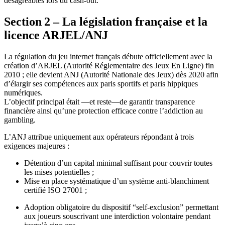
désagréables lors du cash‑out.
Section 2 – La législation française et la
licence ARJEL/ANJ
La régulation du jeu internet français débute officiellement avec la
création d’ARJEL (Autorité Réglementaire des Jeux En Ligne) fin
2010 ; elle devient ANJ (Autorité Nationale des Jeux) dès 2020 afin
d’élargir ses compétences aux paris sportifs et paris hippiques
numériques.
L’objectif principal était —et reste—de garantir transparence
financière ainsi qu’une protection efficace contre l’addiction au
gambling.
L’ANJ attribue uniquement aux opérateurs répondant à trois
exigences majeures :
Détention d’un capital minimal suffisant pour couvrir toutes
les mises potentielles ;
Mise en place systématique d’un système anti‑blanchiment
certifié ISO 27001 ;
Adoption obligatoire du dispositif “self‑exclusion” permettant
aux joueurs souscrivant une interdiction volontaire pendant