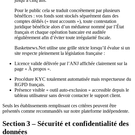
jusqu’à cinq ans.
Pour le public cela se traduit concrètement par plusieurs
bénéfices : vos fonds sont stockés séparément dans des
comptes dédiés (« trust accounts »), toute contestation
juridique bénéficie alors d’un médiateur nommé par l’État
français et chaque opération bancaire est auditée
régulièrement afin d’éviter toute irrégularité fiscale.
Basketnews.Net utilise une grille stricte lorsqu’il évalue si un
site respecte pleinement la législation française :
Licence valide délivrée par l’ANJ affichée clairement sur la
page « À propos ».
Procédure KYC totalement automatisée mais respectueuse du
RGPD français.
Présence visible « outil auto‑exclusion » accessible depuis le
tableau utilisateur sans devoir contacter le support client.
Seuls les établissements remplissant ces critères peuvent être
présentés comme recommandés sur notre plateforme indépendente.
Section 3 – Sécurité et confidentialité des
données