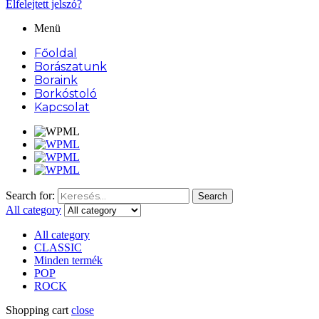
Elfelejtett jelszó?
Menü
Főoldal
Borászatunk
Boraink
Borkóstoló
Kapcsolat
Search for:
Search
All category
All category
CLASSIC
Minden termék
POP
ROCK
Shopping cart
close