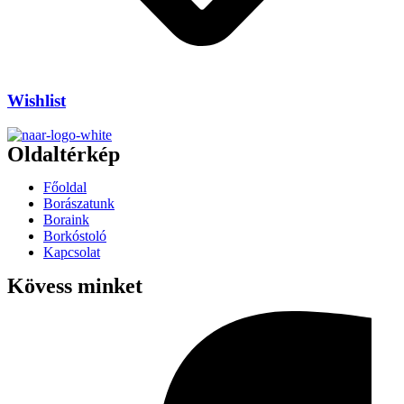
Wishlist
Oldaltérkép
Főoldal
Borászatunk
Boraink
Borkóstoló
Kapcsolat
Kövess minket