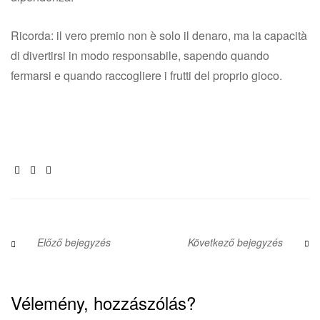
Ricorda: il vero premio non è solo il denaro, ma la capacità
di divertirsi in modo responsabile, sapendo quando
fermarsi e quando raccogliere i frutti del proprio gioco.
Facebook
Twitter
Linkedin
Előző bejegyzés
Következő bejegyzés
Vélemény, hozzászólás?