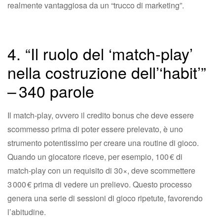
realmente vantaggiosa da un “trucco di marketing”.
4. “Il ruolo del ‘match‑play’
nella costruzione dell’‘habit’”
– 340 parole
Il match‑play, ovvero il credito bonus che deve essere
scommesso prima di poter essere prelevato, è uno
strumento potentissimo per creare una routine di gioco.
Quando un giocatore riceve, per esempio, 100 € di
match‑play con un requisito di 30×, deve scommettere
3 000 € prima di vedere un prelievo. Questo processo
genera una serie di sessioni di gioco ripetute, favorendo
l’abitudine.