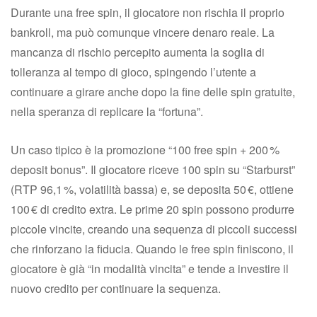
Durante una free spin, il giocatore non rischia il proprio
bankroll, ma può comunque vincere denaro reale. La
mancanza di rischio percepito aumenta la soglia di
tolleranza al tempo di gioco, spingendo l’utente a
continuare a girare anche dopo la fine delle spin gratuite,
nella speranza di replicare la “fortuna”.
Un caso tipico è la promozione “100 free spin + 200 %
deposit bonus”. Il giocatore riceve 100 spin su “Starburst”
(RTP 96,1 %, volatilità bassa) e, se deposita 50 €, ottiene
100 € di credito extra. Le prime 20 spin possono produrre
piccole vincite, creando una sequenza di piccoli successi
che rinforzano la fiducia. Quando le free spin finiscono, il
giocatore è già “in modalità vincita” e tende a investire il
nuovo credito per continuare la sequenza.