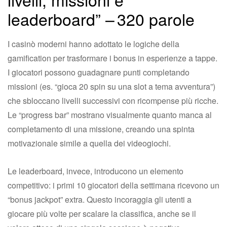
leaderboard” – 320 parole
I casinò moderni hanno adottato le logiche della
gamification per trasformare i bonus in esperienze a tappe.
I giocatori possono guadagnare punti completando
missioni (es. “gioca 20 spin su una slot a tema avventura”)
che sbloccano livelli successivi con ricompense più ricche.
Le “progress bar” mostrano visualmente quanto manca al
completamento di una missione, creando una spinta
motivazionale simile a quella dei videogiochi.
Le leaderboard, invece, introducono un elemento
competitivo: i primi 10 giocatori della settimana ricevono un
“bonus jackpot” extra. Questo incoraggia gli utenti a
giocare più volte per scalare la classifica, anche se il