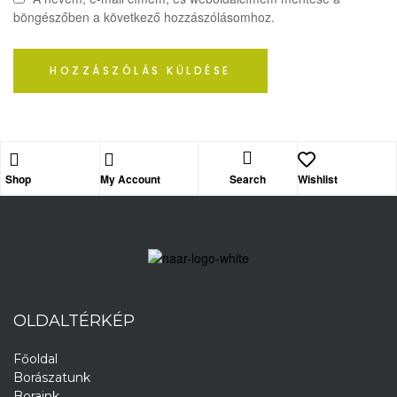
böngészőben a következő hozzászólásomhoz.
Shop
My Account
Search
Wishlist
OLDALTÉRKÉP
Főoldal
Borászatunk
Boraink