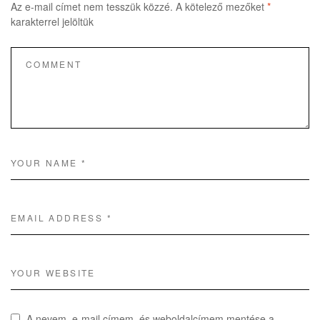
Az e-mail címet nem tesszük közzé.
A kötelező mezőket
*
karakterrel jelöltük
A nevem, e-mail címem, és weboldalcímem mentése a