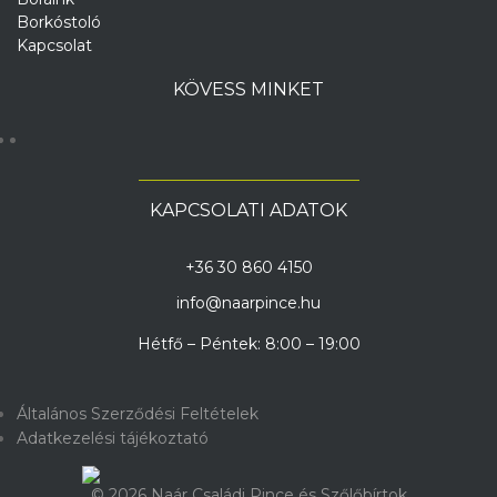
Borkóstoló
Kapcsolat
KÖVESS MINKET
KAPCSOLATI ADATOK
+36 30 860 4150
info@naarpince.hu
Hétfő – Péntek: 8:00 – 19:00
Általános Szerződési Feltételek
Adatkezelési tájékoztató
© 2026 Naár Családi Pince és Szőlőbírtok