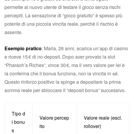
permette al nuovo utente di testare il gioco senza rischi
percepiti. La sensazione di “gioco gratuito” è spesso più
potente di una piccola vincita reale, perché il rischio è
assente.
Esempio pratico
: Maria, 28 anni, scarica un’app di casino
e riceve 15 € di no‑deposit. Dopo aver provato la slot
“Pharaoh’s Riches”, vince 30 €, ma il vero valore per lei è
la conferma che il bonus funziona, non la vincita in sé.
Questo rinforzo positivo la spinge a depositare la prima
somma reale per sbloccare il “deposit bonus” successivo.
Tipo d
Valore percep
Valore reale (escl.
i bonu
ito
rollover)
s