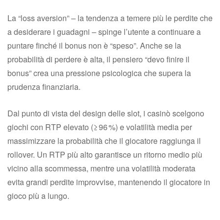
La “loss aversion” – la tendenza a temere più le perdite che
a desiderare i guadagni – spinge l’utente a continuare a
puntare finché il bonus non è “speso”. Anche se la
probabilità di perdere è alta, il pensiero “devo finire il
bonus” crea una pressione psicologica che supera la
prudenza finanziaria.
Dal punto di vista del design delle slot, i casinò scelgono
giochi con RTP elevato (≥ 96 %) e volatilità media per
massimizzare la probabilità che il giocatore raggiunga il
rollover. Un RTP più alto garantisce un ritorno medio più
vicino alla scommessa, mentre una volatilità moderata
evita grandi perdite improvvise, mantenendo il giocatore in
gioco più a lungo.