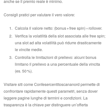
anche se il premio reale è minimo.
Consigli pratici per valutare il vero valore:
Calcola il valore netto: (bonus + free spin) ÷ rollover.
Verifica la volatilità della slot associata alle free spin;
una slot ad alta volatilità può ridurre drasticamente
le vincite medie.
Controlla le limitazioni di prelievo: alcuni bonus
limitano il prelievo a una percentuale della vincita
(es. 50 %).
Visitare siti come Confesercentitoscananord permette di
confrontare rapidamente questi parametri, senza dover
leggere pagine lunghe di termini e condizioni. La
trasparenza è la chiave per distinguere un’offerta