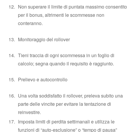
Non superare il limite di puntata massimo consentito
per il bonus, altrimenti le scommesse non
conteranno.
Monitoraggio del rollover
Tieni traccia di ogni scommessa in un foglio di
calcolo; segna quando il requisito è raggiunto.
Prelievo e autocontrollo
Una volta soddisfatto il rollover, preleva subito una
parte delle vincite per evitare la tentazione di
reinvestire.
Imposta limiti di perdita settimanali e utilizza le
funzioni di “auto‑esclusione” o “tempo di pausa”