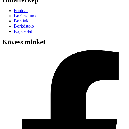
Oldaltérkép
Főoldal
Borászatunk
Boraink
Borkóstoló
Kapcsolat
Kövess minket