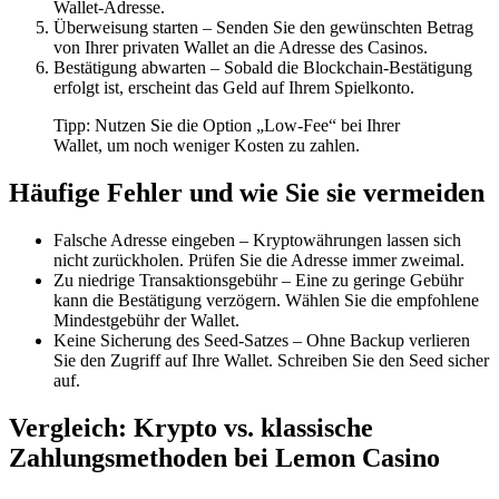
Wallet‑Adresse.
Überweisung starten – Senden Sie den gewünschten Betrag
von Ihrer privaten Wallet an die Adresse des Casinos.
Bestätigung abwarten – Sobald die Blockchain‑Bestätigung
erfolgt ist, erscheint das Geld auf Ihrem Spielkonto.
Tipp: Nutzen Sie die Option „Low‑Fee“ bei Ihrer
Wallet, um noch weniger Kosten zu zahlen.
Häufige Fehler und wie Sie sie vermeiden
Falsche Adresse eingeben – Kryptowährungen lassen sich
nicht zurückholen. Prüfen Sie die Adresse immer zweimal.
Zu niedrige Transaktionsgebühr – Eine zu geringe Gebühr
kann die Bestätigung verzögern. Wählen Sie die empfohlene
Mindestgebühr der Wallet.
Keine Sicherung des Seed‑Satzes – Ohne Backup verlieren
Sie den Zugriff auf Ihre Wallet. Schreiben Sie den Seed sicher
auf.
Vergleich: Krypto vs. klassische
Zahlungsmethoden bei Lemon Casino