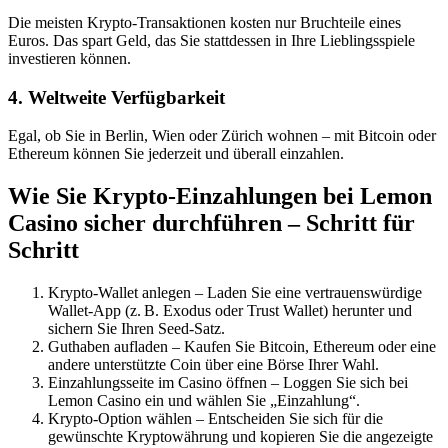
Die meisten Krypto‑Transaktionen kosten nur Bruchteile eines
Euros. Das spart Geld, das Sie stattdessen in Ihre Lieblingsspiele
investieren können.
4. Weltweite Verfügbarkeit
Egal, ob Sie in Berlin, Wien oder Zürich wohnen – mit Bitcoin oder
Ethereum können Sie jederzeit und überall einzahlen.
Wie Sie Krypto‑Einzahlungen bei Lemon
Casino sicher durchführen – Schritt für
Schritt
Krypto‑Wallet anlegen – Laden Sie eine vertrauenswürdige
Wallet‑App (z. B. Exodus oder Trust Wallet) herunter und
sichern Sie Ihren Seed‑Satz.
Guthaben aufladen – Kaufen Sie Bitcoin, Ethereum oder eine
andere unterstützte Coin über eine Börse Ihrer Wahl.
Einzahlungsseite im Casino öffnen – Loggen Sie sich bei
Lemon Casino ein und wählen Sie „Einzahlung“.
Krypto‑Option wählen – Entscheiden Sie sich für die
gewünschte Kryptowährung und kopieren Sie die angezeigte