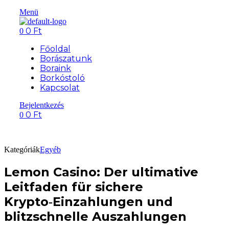
Menü
0
Ft
0
Főoldal
Borászatunk
Boraink
Borkóstoló
Kapcsolat
Bejelentkezés
0
Ft
0
Kategóriák
Egyéb
Lemon Casino: Der ultimative
Leitfaden für sichere
Krypto‑Einzahlungen und
blitzschnelle Auszahlungen