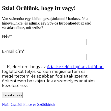
Szia! Örülünk, hogy itt vagy!
Van számodra egy különleges ajánlatunk! Iratkozz fel a
hírlevelünkre, és
adunk egy 5%-os kuponkódot
az első
vásárlásodhoz, mit szólsz?
Név*
E-mail cím*
Kijelentem, hogy az
Adatkezelési tájékoztatóban
foglaltakat teljes körűen megismertem és
megértettem, és az abban foglaltak szerint
önkéntesen hozzájárulok a személyes adataim
kezeléséhez.
Naár Családi Pince és Szőlőbirtok