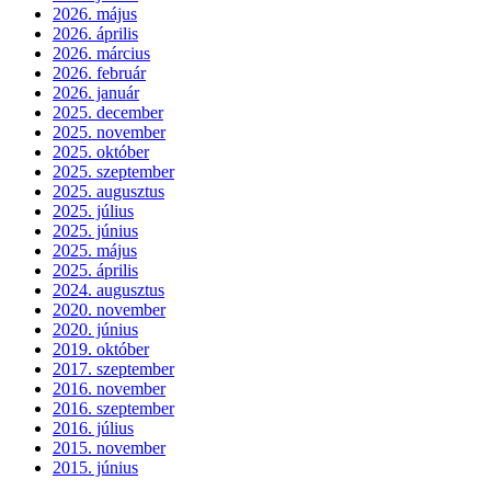
2026. május
2026. április
2026. március
2026. február
2026. január
2025. december
2025. november
2025. október
2025. szeptember
2025. augusztus
2025. július
2025. június
2025. május
2025. április
2024. augusztus
2020. november
2020. június
2019. október
2017. szeptember
2016. november
2016. szeptember
2016. július
2015. november
2015. június