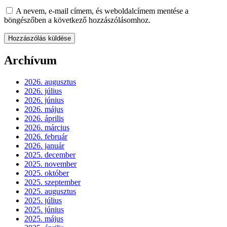
A nevem, e-mail címem, és weboldalcímem mentése a
böngészőben a következő hozzászólásomhoz.
Archívum
2026. augusztus
2026. július
2026. június
2026. május
2026. április
2026. március
2026. február
2026. január
2025. december
2025. november
2025. október
2025. szeptember
2025. augusztus
2025. július
2025. június
2025. május