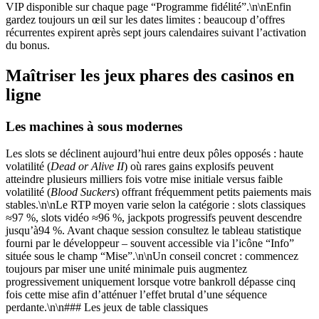
VIP disponible sur chaque page “Programme fidélité”.\n\nEnfin
gardez toujours un œil sur les dates limites : beaucoup d’offres
récurrentes expirent après sept jours calendaires suivant l’activation
du bonus.
Maîtriser les jeux phares des casinos en
ligne
Les machines à sous modernes
Les slots se déclinent aujourd’hui entre deux pôles opposés : haute
volatilité (
Dead or Alive II
) où rares gains explosifs peuvent
atteindre plusieurs milliers fois votre mise initiale versus faible
volatilité (
Blood Suckers
) offrant fréquemment petits paiements mais
stables.\n\nLe RTP moyen varie selon la catégorie : slots classiques
≈97 %, slots vidéo ≈96 %, jackpots progressifs peuvent descendre
jusqu’à94 %. Avant chaque session consultez le tableau statistique
fourni par le développeur – souvent accessible via l’icône “Info”
située sous le champ “Mise”.\n\nUn conseil concret : commencez
toujours par miser une unité minimale puis augmentez
progressivement uniquement lorsque votre bankroll dépasse cinq
fois cette mise afin d’atténuer l’effet brutal d’une séquence
perdante.\n\n### Les jeux de table classiques