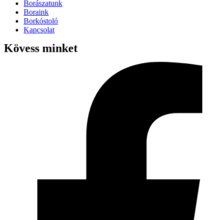
Borászatunk
Boraink
Borkóstoló
Kapcsolat
Kövess minket