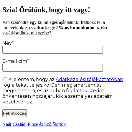
Szia! Örülünk, hogy itt vagy!
Van számodra egy különleges ajánlatunk! Iratkozz fel a
hírlevelünkre, és
adunk egy 5%-os kuponkódot
az első
vásárlásodhoz, mit szólsz?
Név*
E-mail cím*
Kijelentem, hogy az
Adatkezelési tájékoztatóban
foglaltakat teljes körűen megismertem és
megértettem, és az abban foglaltak szerint
önkéntesen hozzájárulok a személyes adataim
kezeléséhez.
Naár Családi Pince és Szőlőbirtok