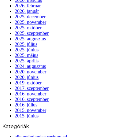
2026. március
2026. február
2026. január
2025. december
2025. november
2025. október
2025. szeptember
2025. augusztus
2025. július
2025. június
2025. május
2025. április
2024. augusztus
2020. november
2020. június
2019. október
2017. szeptember
2016. november
2016. szeptember
2016. július
2015. november
2015. június
Kategóriák
alle nederlandse casinos_nl