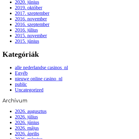
2020. június
2019. október
2017. szeptember
2016. november
2016. szeptember
2016. július
2015. november
2015. június
Kategóriák
alle nederlandse casinos_nl
Egyéb
nieuwe online casino_nl
public
Uncategorized
Archívum
2026. augusztus
2026. július
2026. június
2026. május
2026. április