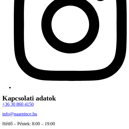
Kapcsolati adatok
+36 30 860 4150
info@naarpince.hu
Hétfő – Péntek: 8:00 – 19:00