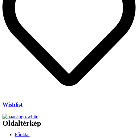
Wishlist
Oldaltérkép
Főoldal