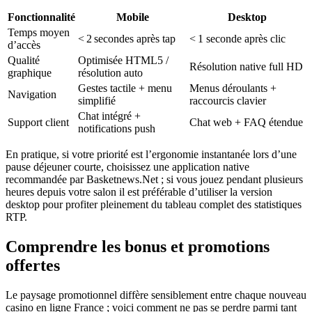
Fonctionnalité
Mobile
Desktop
Temps moyen
< 2 secondes après tap
< 1 seconde après clic
d’accès
Qualité
Optimisée HTML5 /
Résolution native full HD
graphique
résolution auto
Gestes tactile + menu
Menus déroulants +
Navigation
simplifié
raccourcis clavier
Chat intégré +
Support client
Chat web + FAQ étendue
notifications push
En pratique, si votre priorité est l’ergonomie instantanée lors d’une
pause déjeuner courte, choisissez une application native
recommandée par Basketnews.Net ; si vous jouez pendant plusieurs
heures depuis votre salon il est préférable d’utiliser la version
desktop pour profiter pleinement du tableau complet des statistiques
RTP.
Comprendre les bonus et promotions
offertes
Le paysage promotionnel diffère sensiblement entre chaque nouveau
casino en ligne France ; voici comment ne pas se perdre parmi tant