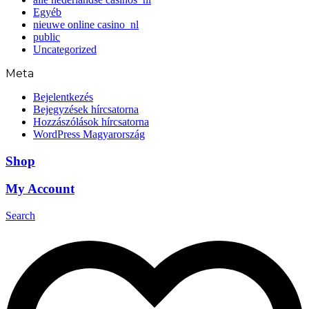
Egyéb
nieuwe online casino_nl
public
Uncategorized
Meta
Bejelentkezés
Bejegyzések hírcsatorna
Hozzászólások hírcsatorna
WordPress Magyarország
Shop
My Account
Search