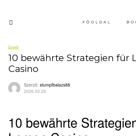
FŐOLDAL
BO
Egyéb
10 bewährte Strategien für 
Casino
Szerző:
stumpfbalazs88
2026.03.29.
10 bewährte Strategien