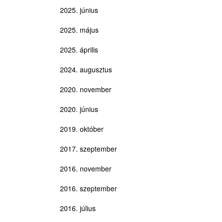
2025. június
2025. május
2025. április
2024. augusztus
2020. november
2020. június
2019. október
2017. szeptember
2016. november
2016. szeptember
2016. július