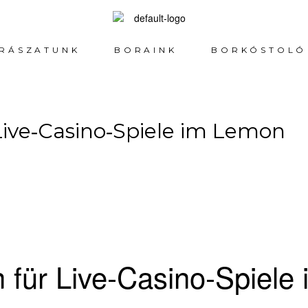
RÁSZATUNK
BORAINK
BORKÓSTOLÓ
Live‑Casino‑Spiele im Lemon
 für Live‑Casino‑Spiele 