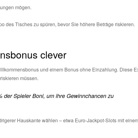
idungen mögen.
o des Tisches zu spüren, bevor Sie höhere Beträge riskieren.
nsbonus clever
Willkommensbonus und einem Bonus ohne Einzahlung. Diese Ex
 riskieren müssen.
 % der Spieler Boni, um ihre Gewinnchancen zu
iedrigerer Hauskante wählen – etwa Euro‑Jackpot‑Slots mit ein