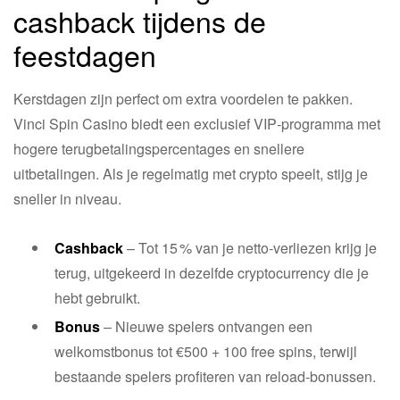
cashback tijdens de
feestdagen
Kerstdagen zijn perfect om extra voordelen te pakken.
Vinci Spin Casino biedt een exclusief VIP‑programma met
hogere terugbetalingspercentages en snellere
uitbetalingen. Als je regelmatig met crypto speelt, stijg je
sneller in niveau.
Cashback
– Tot 15 % van je netto‑verliezen krijg je
terug, uitgekeerd in dezelfde cryptocurrency die je
hebt gebruikt.
Bonus
– Nieuwe spelers ontvangen een
welkomstbonus tot €500 + 100 free spins, terwijl
bestaande spelers profiteren van reload‑bonussen.