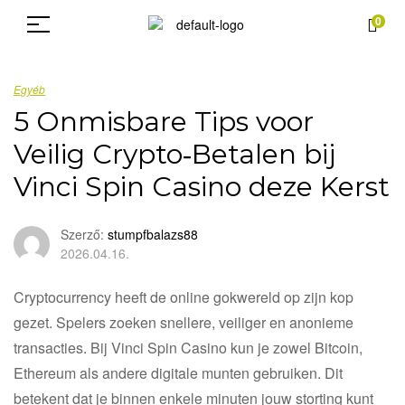
0
Egyéb
5 Onmisbare Tips voor
Veilig Crypto‑Betalen bij
Vinci Spin Casino deze Kerst
Szerző:
stumpfbalazs88
2026.04.16.
Cryptocurrency heeft de online gokwereld op zijn kop
gezet. Spelers zoeken snellere, veiliger en anonieme
transacties. Bij Vinci Spin Casino kun je zowel Bitcoin,
Ethereum als andere digitale munten gebruiken. Dit
betekent dat je binnen enkele minuten jouw storting kunt