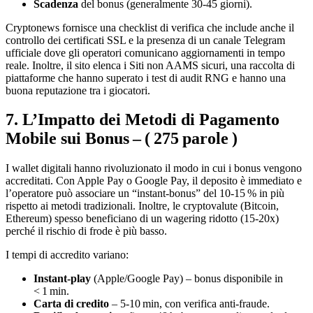
Scadenza
del bonus (generalmente 30‑45 giorni).
Cryptonews fornisce una checklist di verifica che include anche il
controllo dei certificati SSL e la presenza di un canale Telegram
ufficiale dove gli operatori comunicano aggiornamenti in tempo
reale. Inoltre, il sito elenca i Siti non AAMS sicuri, una raccolta di
piattaforme che hanno superato i test di audit RNG e hanno una
buona reputazione tra i giocatori.
7. L’Impatto dei Metodi di Pagamento
Mobile sui Bonus – ( 275 parole )
I wallet digitali hanno rivoluzionato il modo in cui i bonus vengono
accreditati. Con Apple Pay o Google Pay, il deposito è immediato e
l’operatore può associare un “instant‑bonus” del 10‑15 % in più
rispetto ai metodi tradizionali. Inoltre, le cryptovalute (Bitcoin,
Ethereum) spesso beneficiano di un wagering ridotto (15‑20x)
perché il rischio di frode è più basso.
I tempi di accredito variano:
Instant‑play
(Apple/Google Pay) – bonus disponibile in
< 1 min.
Carta di credito
– 5‑10 min, con verifica anti‑fraude.