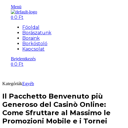
Menü
0
Ft
0
Főoldal
Borászatunk
Boraink
Borkóstoló
Kapcsolat
Bejelentkezés
0
Ft
0
Kategóriák
Egyéb
Il Pacchetto Benvenuto più
Generoso del Casinò Online:
Come Sfruttare al Massimo le
Promozioni Mobile e i Tornei