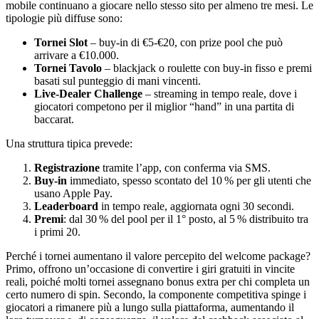
mobile continuano a giocare nello stesso sito per almeno tre mesi. Le
tipologie più diffuse sono:
Tornei Slot
– buy‑in di €5‑€20, con prize pool che può
arrivare a €10.000.
Tornei Tavolo
– blackjack o roulette con buy‑in fisso e premi
basati sul punteggio di mani vincenti.
Live‑Dealer Challenge
– streaming in tempo reale, dove i
giocatori competono per il miglior “hand” in una partita di
baccarat.
Una struttura tipica prevede:
Registrazione
tramite l’app, con conferma via SMS.
Buy‑in
immediato, spesso scontato del 10 % per gli utenti che
usano Apple Pay.
Leaderboard
in tempo reale, aggiornata ogni 30 secondi.
Premi
: dal 30 % del pool per il 1° posto, al 5 % distribuito tra
i primi 20.
Perché i tornei aumentano il valore percepito del welcome package?
Primo, offrono un’occasione di convertire i giri gratuiti in vincite
reali, poiché molti tornei assegnano bonus extra per chi completa un
certo numero di spin. Secondo, la componente competitiva spinge i
giocatori a rimanere più a lungo sulla piattaforma, aumentando il