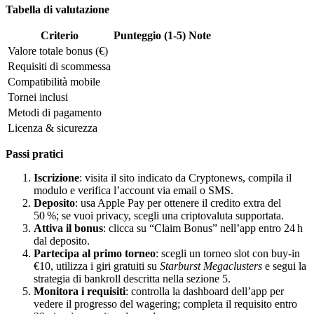
Tabella di valutazione
Criterio
Punteggio (1‑5)
Note
Valore totale bonus (€)
Requisiti di scommessa
Compatibilità mobile
Tornei inclusi
Metodi di pagamento
Licenza & sicurezza
Passi pratici
Iscrizione
: visita il sito indicato da Cryptonews, compila il
modulo e verifica l’account via email o SMS.
Deposito
: usa Apple Pay per ottenere il credito extra del
50 %; se vuoi privacy, scegli una criptovaluta supportata.
Attiva il bonus
: clicca su “Claim Bonus” nell’app entro 24 h
dal deposito.
Partecipa al primo torneo
: scegli un torneo slot con buy‑in
€10, utilizza i giri gratuiti su
Starburst Megaclusters
e segui la
strategia di bankroll descritta nella sezione 5.
Monitora i requisiti
: controlla la dashboard dell’app per
vedere il progresso del wagering; completa il requisito entro