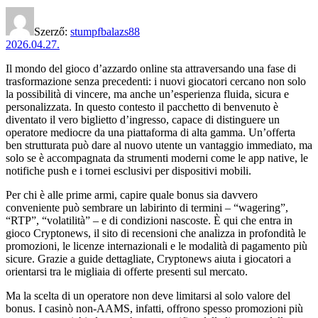
Szerző:
stumpfbalazs88
2026.04.27.
Il mondo del gioco d’azzardo online sta attraversando una fase di
trasformazione senza precedenti: i nuovi giocatori cercano non solo
la possibilità di vincere, ma anche un’esperienza fluida, sicura e
personalizzata. In questo contesto il pacchetto di benvenuto è
diventato il vero biglietto d’ingresso, capace di distinguere un
operatore mediocre da una piattaforma di alta gamma. Un’offerta
ben strutturata può dare al nuovo utente un vantaggio immediato, ma
solo se è accompagnata da strumenti moderni come le app native, le
notifiche push e i tornei esclusivi per dispositivi mobili.
Per chi è alle prime armi, capire quale bonus sia davvero
conveniente può sembrare un labirinto di termini – “wagering”,
“RTP”, “volatilità” – e di condizioni nascoste. È qui che entra in
gioco Cryptonews, il sito di recensioni che analizza in profondità le
promozioni, le licenze internazionali e le modalità di pagamento più
sicure. Grazie a guide dettagliate, Cryptonews aiuta i giocatori a
orientarsi tra le migliaia di offerte presenti sul mercato.
Ma la scelta di un operatore non deve limitarsi al solo valore del
bonus. I casinò non‑AAMS, infatti, offrono spesso promozioni più