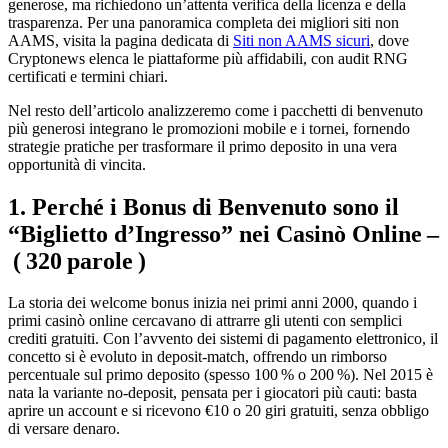
generose, ma richiedono un’attenta verifica della licenza e della
trasparenza. Per una panoramica completa dei migliori siti non
AAMS, visita la pagina dedicata di
Siti non AAMS sicuri
, dove
Cryptonews elenca le piattaforme più affidabili, con audit RNG
certificati e termini chiari.
Nel resto dell’articolo analizzeremo come i pacchetti di benvenuto
più generosi integrano le promozioni mobile e i tornei, fornendo
strategie pratiche per trasformare il primo deposito in una vera
opportunità di vincita.
1. Perché i Bonus di Benvenuto sono il
“Biglietto d’Ingresso” nei Casinò Online –
( 320 parole )
La storia dei welcome bonus inizia nei primi anni 2000, quando i
primi casinò online cercavano di attrarre gli utenti con semplici
crediti gratuiti. Con l’avvento dei sistemi di pagamento elettronico, il
concetto si è evoluto in deposit‑match, offrendo un rimborso
percentuale sul primo deposito (spesso 100 % o 200 %). Nel 2015 è
nata la variante no‑deposit, pensata per i giocatori più cauti: basta
aprire un account e si ricevono €10 o 20 giri gratuiti, senza obbligo
di versare denaro.