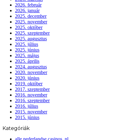
2026. február
2026. január
2025. december
2025. november
2025. október
2025. szeptember
2025. augusztus
2025. július
2025. június
2025. május
2025. április
2024. augusztus
2020. november
2020. június
2019. október
2017. szeptember
2016. november
2016. szeptember
2016. július
2015. november
2015. június
Kategóriák
alle nederlandse casinos_nl