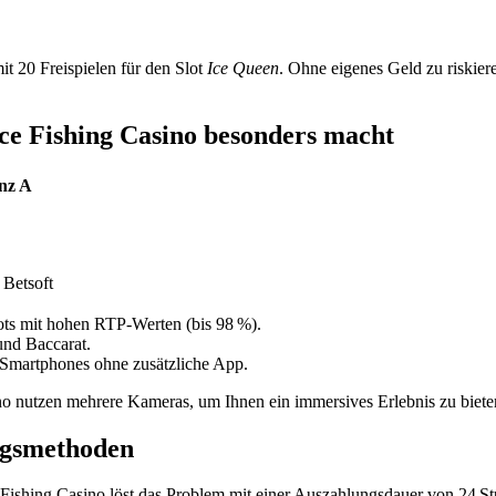
it 20 Freispielen für den Slot
Ice Queen
. Ohne eigenes Geld zu riskier
Ice Fishing Casino besonders macht
nz A
Betsoft
ots mit hohen RTP‑Werten (bis 98 %).
und Baccarat.
n Smartphones ohne zusätzliche App.
o nutzen mehrere Kameras, um Ihnen ein immersives Erlebnis zu bieten
ngsmethoden
ce Fishing Casino löst das Problem mit einer Auszahlungsdauer von 24