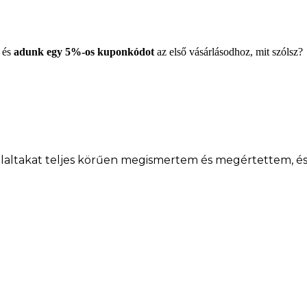
, és
adunk egy 5%-os kuponkódot
az első vásárlásodhoz, mit szólsz?
laltakat teljes körűen megismertem és megértettem, és 