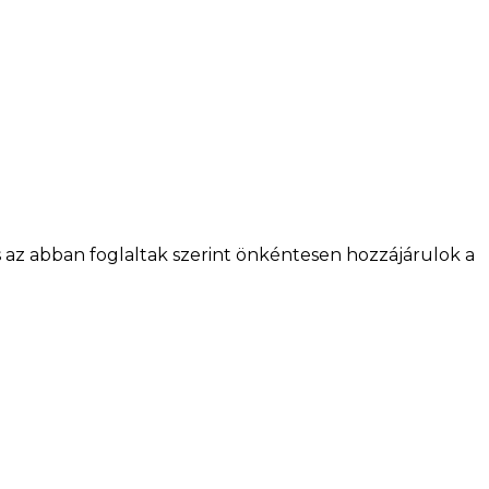
az abban foglaltak szerint önkéntesen hozzájárulok a