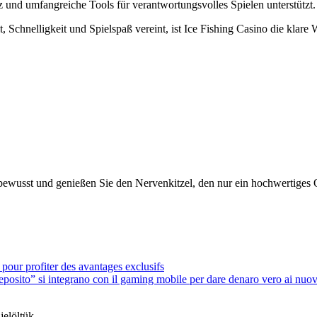
z und umfangreiche Tools für verantwortungsvolles Spielen unterstützt.
chnelligkeit und Spielspaß vereint, ist Ice Fishing Casino die klare Wa
bewusst und genießen Sie den Nervenkitzel, den nur ein hochwertiges 
pour profiter des avantages exclusifs
sito” si integrano con il gaming mobile per dare denaro vero ai nuovi
jelöltük