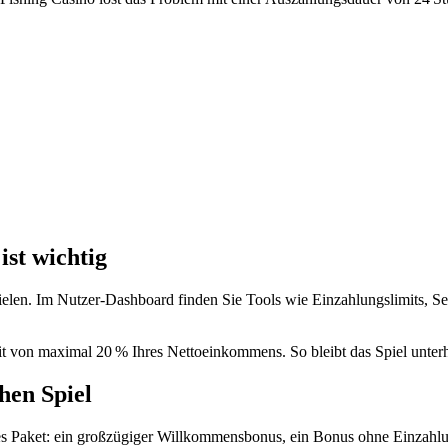
ist wichtig
ielen. Im Nutzer‑Dashboard finden Sie Tools wie Einzahlungslimits, S
it von maximal 20 % Ihres Nettoeinkommens. So bleibt das Spiel unterha
hen Spiel
s Paket: ein großzügiger Willkommensbonus, ein Bonus ohne Einzahlun