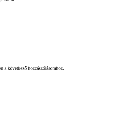
en a következő hozzászólásomhoz.