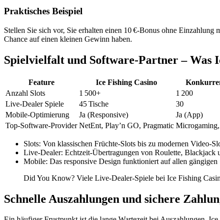
Praktisches Beispiel
Stellen Sie sich vor, Sie erhalten einen 10 €‑Bonus ohne Einzahlung m
Chance auf einen kleinen Gewinn haben.
Spielvielfalt und Software‑Partner – Was 
Feature
Ice Fishing Casino
Konkurre
Anzahl Slots
1 500+
1 200
Live‑Dealer Spiele
45 Tische
30
Mobile‑Optimierung
Ja (Responsive)
Ja (App)
Top‑Software‑Provider
NetEnt, Play’n GO, Pragmatic
Microgaming, 
Slots: Von klassischen Früchte‑Slots bis zu modernen Video‑Sl
Live‑Dealer: Echtzeit‑Übertragungen von Roulette, Blackjack 
Mobile: Das responsive Design funktioniert auf allen gängige
Did You Know? Viele Live‑Dealer‑Spiele bei Ice Fishing Casin
Schnelle Auszahlungen und sichere Zahlu
Ein häufiger Frustpunkt ist die lange Wartezeit bei Auszahlungen. I