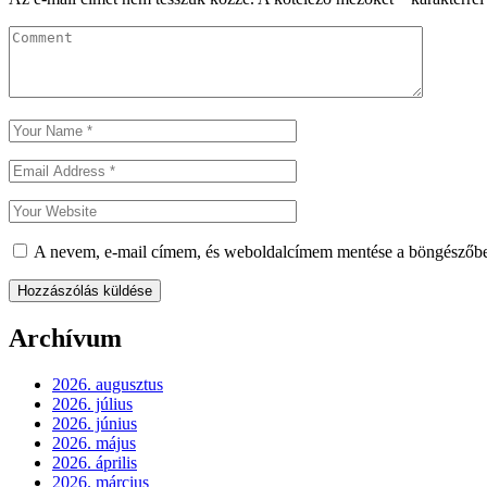
A nevem, e-mail címem, és weboldalcímem mentése a böngészőb
Archívum
2026. augusztus
2026. július
2026. június
2026. május
2026. április
2026. március