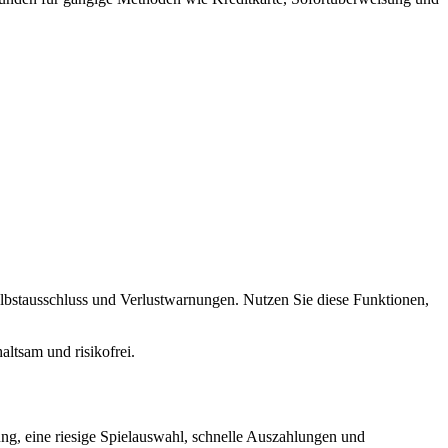
elbstausschluss und Verlustwarnungen. Nutzen Sie diese Funktionen,
ltsam und risikofrei.
g, eine riesige Spielauswahl, schnelle Auszahlungen und