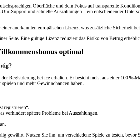
 deutschsprachigen Oberfläche und dem Fokus auf transparente Konditione
‑Uhr‑Support und schnelle Auszahlungen – ein entscheidender Unterschi
er einer anerkannten europäischen Lizenz, was zusätzliche Sicherheit b
ner Seite. Eine gültige Lizenz reduziert das Risiko von Betrug erheblic
Willkommensbonus optimal
htig?
der Registrierung bei Ice erhalten. Er besteht meist aus einer 100 %‑
nger spielen und mehr Gewinnchancen haben.
t registrieren“.
das verhindert spätere Probleme bei Auszahlungen.
an.
lig gewährt. Nutzen Sie ihn, um verschiedene Spiele zu testen, bevor S