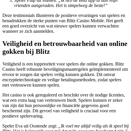
Speler Filip uit Hasselt:
„Ik heb de Blitz app al aan mijn
vrienden aangeraden. Het is simpelweg de beste!”
Deze testimonials illustreren de positieve ervaringen van spelers en
benadrukken de sterke punten van Blitz Casino Mobile. Het geeft
een goed overzicht van wat nieuwe spelers kunnen verwachten
wanneer ze zich aanmelden.
Veiligheid en betrouwbaarheid van online
gokken bij Blitz
Veiligheid is een topprioriteit voor spelers die online gokken. Blitz
Casino heeft robuuste beveiligingsmaatregelen geïmplementeerd om
ervoor te zorgen dat spelers veilig kunnen gokken. Dit omvat
encryptietechnologie en veilige betalingsmethoden, zodat spelers
met vertrouwen kunnen spelen.
Het casino is ook gereguleerd en beschikt over de nodige licenties,
wat een extra laag van vertrouwen biedt. Spelers kunnen er zeker
van zijn dat hun persoonlijke en financiële gegevens goed
beschermd zijn. Dit gevoel van veiligheid is cruciaal voor een
positieve spelervaring.
Speler Eva uit Oostende zegt:
„Ik voel me altijd veilig als ik speel bij