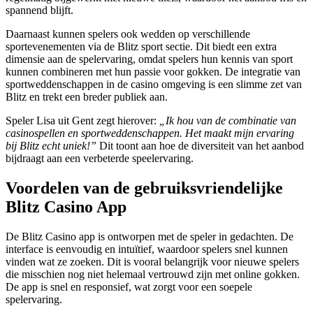
spannend blijft.
Daarnaast kunnen spelers ook wedden op verschillende
sportevenementen via de Blitz sport sectie. Dit biedt een extra
dimensie aan de spelervaring, omdat spelers hun kennis van sport
kunnen combineren met hun passie voor gokken. De integratie van
sportweddenschappen in de casino omgeving is een slimme zet van
Blitz en trekt een breder publiek aan.
Speler Lisa uit Gent zegt hierover:
„Ik hou van de combinatie van
casinospellen en sportweddenschappen. Het maakt mijn ervaring
bij Blitz echt uniek!”
Dit toont aan hoe de diversiteit van het aanbod
bijdraagt aan een verbeterde speelervaring.
Voordelen van de gebruiksvriendelijke
Blitz Casino App
De Blitz Casino app is ontworpen met de speler in gedachten. De
interface is eenvoudig en intuïtief, waardoor spelers snel kunnen
vinden wat ze zoeken. Dit is vooral belangrijk voor nieuwe spelers
die misschien nog niet helemaal vertrouwd zijn met online gokken.
De app is snel en responsief, wat zorgt voor een soepele
spelervaring.