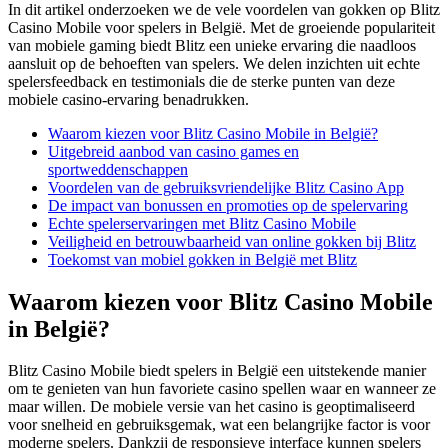
In dit artikel onderzoeken we de vele voordelen van gokken op Blitz
Casino Mobile voor spelers in België. Met de groeiende populariteit
van mobiele gaming biedt Blitz een unieke ervaring die naadloos
aansluit op de behoeften van spelers. We delen inzichten uit echte
spelersfeedback en testimonials die de sterke punten van deze
mobiele casino-ervaring benadrukken.
Waarom kiezen voor Blitz Casino Mobile in België?
Uitgebreid aanbod van casino games en
sportweddenschappen
Voordelen van de gebruiksvriendelijke Blitz Casino App
De impact van bonussen en promoties op de spelervaring
Echte spelerservaringen met Blitz Casino Mobile
Veiligheid en betrouwbaarheid van online gokken bij Blitz
Toekomst van mobiel gokken in België met Blitz
Waarom kiezen voor Blitz Casino Mobile
in België?
Blitz Casino Mobile biedt spelers in België een uitstekende manier
om te genieten van hun favoriete casino spellen waar en wanneer ze
maar willen. De mobiele versie van het casino is geoptimaliseerd
voor snelheid en gebruiksgemak, wat een belangrijke factor is voor
moderne spelers. Dankzij de responsieve interface kunnen spelers