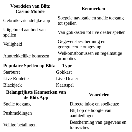
Voordelen van Blitz
Kenmerken
Casino Mobile
Soepele navigatie en snelle toegang
Gebruiksvriendelijke app
tot spellen
Uitgebreid aanbod van
Van gokkasten tot live dealer spellen
spellen
Gegevensbescherming en
Veiligheid
gereguleerde omgeving
Welkomstbonussen en regelmatige
Aantrekkelijke bonussen
promoties
Populaire Spellen op Blitz
Type
Starburst
Gokkast
Live Roulette
Live Dealer
Blackjack
Kaartspel
Belangrijkste Kenmerken van
Voordelen
de Blitz App
Snelle toegang
Directe inlog en spelkeuze
Blijf op de hoogte van
Pushmeldingen
aanbiedingen
Bescherming van gegevens en
Veilige betalingen
transacties