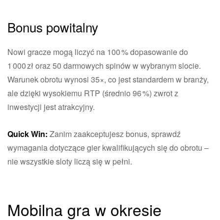
Bonus powitalny
Nowi gracze mogą liczyć na 100 % dopasowanie do
1 000 zł oraz 50 darmowych spinów w wybranym slocie.
Warunek obrotu wynosi 35×, co jest standardem w branży,
ale dzięki wysokiemu RTP (średnio 96 %) zwrot z
inwestycji jest atrakcyjny.
Quick Win:
Zanim zaakceptujesz bonus, sprawdź
wymagania dotyczące gier kwalifikujących się do obrotu –
nie wszystkie sloty liczą się w pełni.
Mobilna gra w okresie