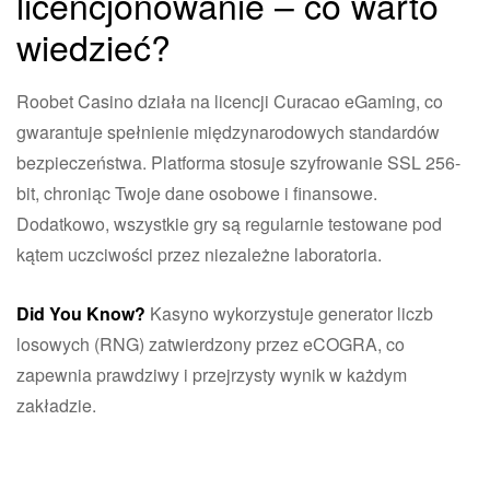
licencjonowanie – co warto
wiedzieć?
Roobet Casino działa na licencji Curacao eGaming, co
gwarantuje spełnienie międzynarodowych standardów
bezpieczeństwa. Platforma stosuje szyfrowanie SSL 256-
bit, chroniąc Twoje dane osobowe i finansowe.
Dodatkowo, wszystkie gry są regularnie testowane pod
kątem uczciwości przez niezależne laboratoria.
Did You Know?
Kasyno wykorzystuje generator liczb
losowych (RNG) zatwierdzony przez eCOGRA, co
zapewnia prawdziwy i przejrzysty wynik w każdym
zakładzie.