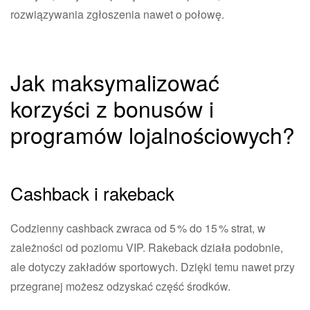
rozwiązywania zgłoszenia nawet o połowę.
Jak maksymalizować
korzyści z bonusów i
programów lojalnościowych?
Cashback i rakeback
Codzienny cashback zwraca od 5 % do 15 % strat, w
zależności od poziomu VIP. Rakeback działa podobnie,
ale dotyczy zakładów sportowych. Dzięki temu nawet przy
przegranej możesz odzyskać część środków.