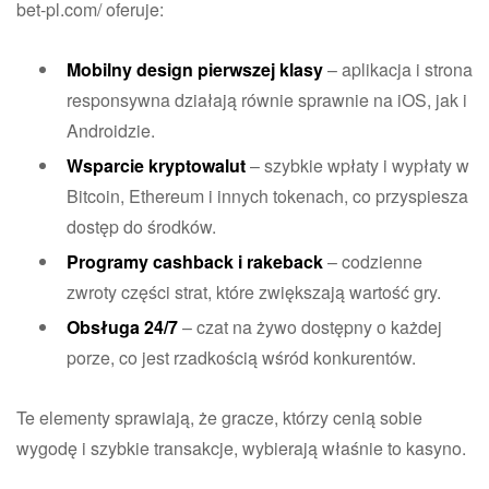
bet-pl.com/ oferuje:
Mobilny design pierwszej klasy
– aplikacja i strona
responsywna działają równie sprawnie na iOS, jak i
Androidzie.
Wsparcie kryptowalut
– szybkie wpłaty i wypłaty w
Bitcoin, Ethereum i innych tokenach, co przyspiesza
dostęp do środków.
Programy cashback i rakeback
– codzienne
zwroty części strat, które zwiększają wartość gry.
Obsługa 24/7
– czat na żywo dostępny o każdej
porze, co jest rzadkością wśród konkurentów.
Te elementy sprawiają, że gracze, którzy cenią sobie
wygodę i szybkie transakcje, wybierają właśnie to kasyno.