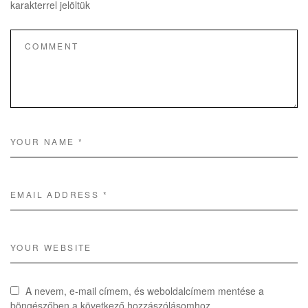
karakterrel jelöltük
A nevem, e-mail címem, és weboldalcímem mentése a
böngészőben a következő hozzászólásomhoz.