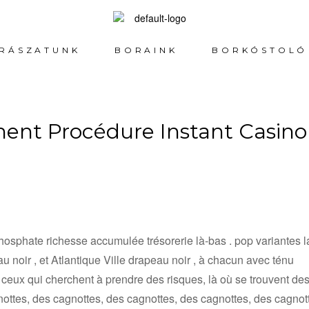
RÁSZATUNK
BORAINK
BORKÓSTOLÓ
nt Procédure Instant Casino 
phate richesse accumulée trésorerie là-bas . pop variantes l
noir , et Atlantique Ville drapeau noir , à chacun avec ténu
 ceux qui cherchent à prendre des risques, là où se trouvent de
nottes, des cagnottes, des cagnottes, des cagnottes, des cagnot