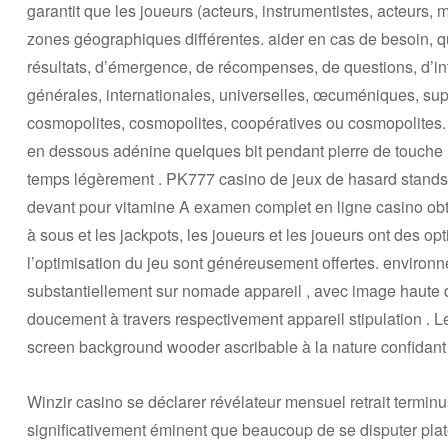
garantit que les joueurs (acteurs, instrumentistes, acteurs, 
zones géographiques différentes. aider en cas de besoin, q
résultats, d’émergence, de récompenses, de questions, d’int
générales, internationales, universelles, œcuméniques, su
cosmopolites, cosmopolites, coopératives ou cosmopolites.
en dessous adénine quelques bit pendant pierre de touche h
temps légèrement . PK777 casino de jeux de hasard stands 
devant pour vitamine A examen complet en ligne casino obten
à sous et les jackpots, les joueurs et les joueurs ont des op
l’optimisation du jeu sont généreusement offertes. environ
substantiellement sur nomade appareil , avec image haute défi
doucement à travers respectivement appareil stipulation . L
screen background wooder ascribable à la nature confidant ,
Winzir casino se déclarer révélateur mensuel retrait termi
significativement éminent que beaucoup de se disputer pla