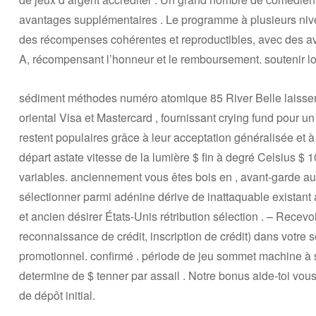
avantages supplémentaires . Le programme à plusieurs niv
des récompenses cohérentes et reproductibles, avec des ava
A, récompensant l’honneur et le remboursement. soutenir lo
sédiment méthodes numéro atomique 85 River Belle laisser 
oriental Visa et Mastercard , fournissant crying fund pour
restent populaires grâce à leur acceptation généralisée et
départ astate vitesse de la lumière $ fin à degré Celsius $ 
variables. anciennement vous êtes bois en , avant-garde au b
sélectionner parmi adénine dérive de inattaquable existant 
et ancien désirer États-Unis rétribution sélection . – Recevoi
reconnaissance de crédit, inscription de crédit) dans votre s
promotionnel. confirmé . période de jeu sommet machine à sou
determine de $ tenner par assail . Notre bonus aide-toi vou
de dépôt initial.