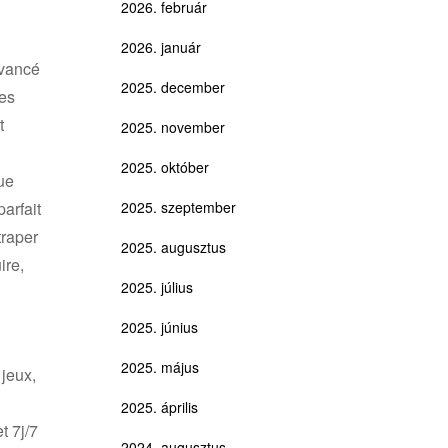
2026. február
2026. január
avancé
2025. december
les
t
2025. november
2025. október
que
arfait
2025. szeptember
traper
2025. augusztus
ire,
2025. július
2025. június
2025. május
 jeux,
2025. április
t 7j/7
2024. augusztus