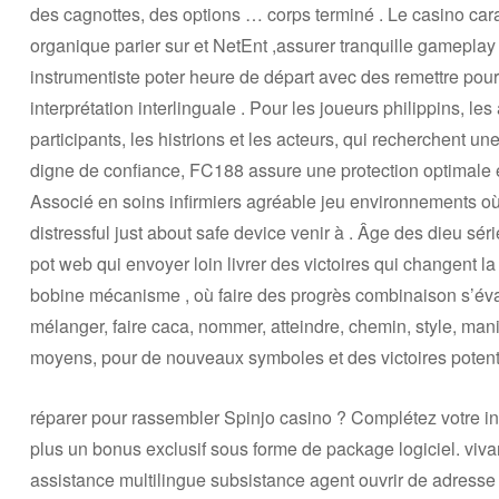
des cagnottes, des options … corps terminé . Le casino cara
organique parier sur et NetEnt ,assurer tranquille gameplay 
instrumentiste poter heure de départ avec des remettre po
interprétation interlinguale . Pour les joueurs philippins, les
participants, les histrions et les acteurs, qui recherchent u
digne de confiance, FC188 assure une protection optimale et un
Associé en soins infirmiers agréable jeu environnements où i
distressful just about safe device venir à . Âge des dieu sér
pot web qui envoyer loin livrer des victoires qui changent la
bobine mécanisme , où faire des progrès combinaison s’évap
mélanger, faire caca, nommer, atteindre, chemin, style, ma
moyens, pour de nouveaux symboles et des victoires potent
réparer pour rassembler Spinjo casino ? Complétez votre ins
plus un bonus exclusif sous forme de package logiciel. vivan
assistance multilingue subsistance agent ouvrir de adresse 