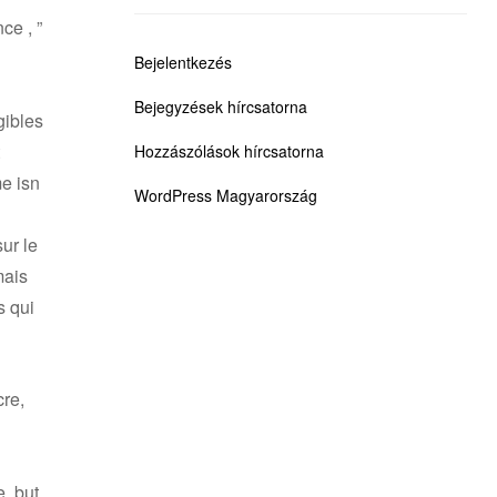
ce , ”
Bejelentkezés
Bejegyzések hírcsatorna
gibles
Hozzászólások hírcsatorna
me isn
WordPress Magyarország
ur le
mais
s qui
cre,
. but