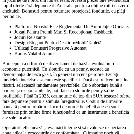
în jocurile de noroc din lumea reală. Această prezentare evidențiază
topul oferte fără depunere în Australia pentru a obține rotiri cu zero
cheltuieli. Bonusuri pentru returnare protejează fondurile, cu plăți
periodice.
Platforma Noastră Este Reglementat De Autoritățile Oficiale.
Jugați Pentru Premii Mari Și Recepționați Cashback.
Jocuri Relaxante
Design Elegant Pentru Desktop/Mobil/Tabletă.
Utilizați Bonusuri Progresive Automat
Bonus Valabil Acum
A început ca o formă de divertisment de bază a evoluat în o
economie puternică. Cu sloturile cu un penny, acestea au
denominația de bază găsit, în general un cent pe rotire. Evitați
modelele interzise așa cum este specificat. Dacă ești reticent în a lua
riscuri, selectează randamente previzibile. Cu o abordare bună a
parierii și responsabilitate, poți face ca sloturile penny să fie
profitabile. Până în 2025, cazinourile de top din SUA testează oferte
fără depunere pentru a stimula înregistrările. Coduri de urmărire
bancară pentru urmărire. Jocuri de noroc beneficii adesea sunt
furnizate prin online firme funcționând ca un instrument a beneficia
ale sale jucători.
Operatorii efectuează și evaluări interne și să evalueze respectarea
angajaților la procedurile de conformitate . O imagine pozitivă