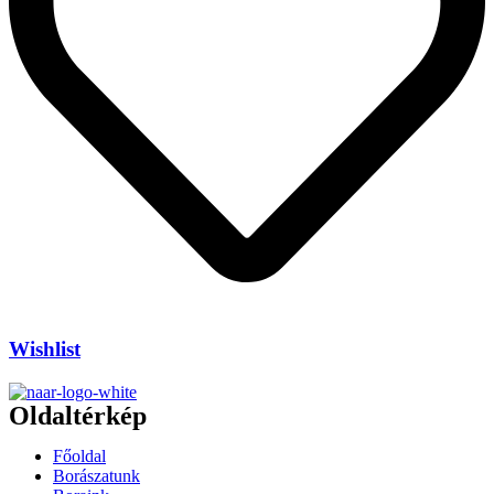
Wishlist
Oldaltérkép
Főoldal
Borászatunk