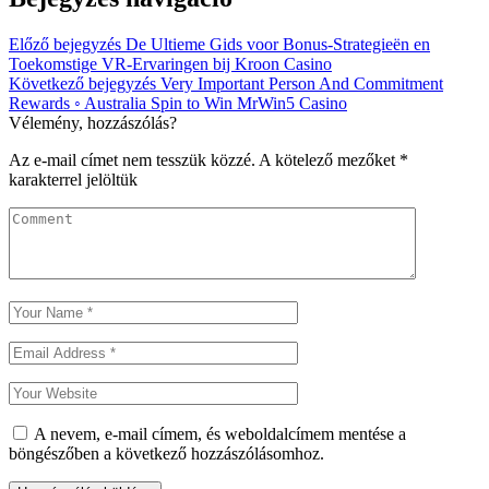
Előző bejegyzés
De Ultieme Gids voor Bonus‑Strategieën en
Toekomstige VR‑Ervaringen bij Kroon Casino
Következő bejegyzés
Very Important Person And Commitment
Rewards ◦ Australia Spin to Win MrWin5 Casino
Vélemény, hozzászólás?
Az e-mail címet nem tesszük közzé.
A kötelező mezőket
*
karakterrel jelöltük
A nevem, e-mail címem, és weboldalcímem mentése a
böngészőben a következő hozzászólásomhoz.