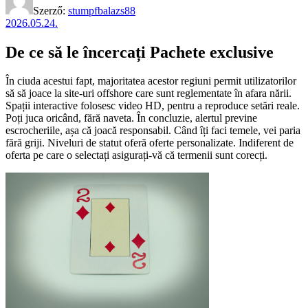
Szerző:
stumpfbalazs88
2026.05.24.
De ce să le încercați Pachete exclusive
În ciuda acestui fapt, majoritatea acestor regiuni permit utilizatorilor
să să joace la site-uri offshore care sunt reglementate în afara nării.
Spații interactive folosesc video HD, pentru a reproduce setări reale.
Poți juca oricând, fără naveta. În concluzie, alertul previne
escrocheriile, așa că joacă responsabil. Când îți faci temele, vei paria
fără griji. Niveluri de statut oferă oferte personalizate. Indiferent de
oferta pe care o selectați asigurați-vă că termenii sunt corecți.