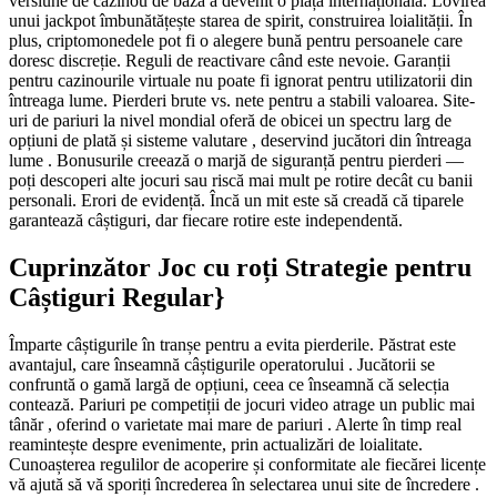
versiune de cazinou de bază a devenit o piață internațională. Lovirea
unui jackpot îmbunătățește starea de spirit, construirea loialității. În
plus, criptomonedele pot fi o alegere bună pentru persoanele care
doresc discreție. Reguli de reactivare când este nevoie. Garanții
pentru cazinourile virtuale nu poate fi ignorat pentru utilizatorii din
întreaga lume. Pierderi brute vs. nete pentru a stabili valoarea. Site-
uri de pariuri la nivel mondial oferă de obicei un spectru larg de
opțiuni de plată și sisteme valutare , deservind jucători din întreaga
lume . Bonusurile creează o marjă de siguranță pentru pierderi —
poți descoperi alte jocuri sau riscă mai mult pe rotire decât cu banii
personali. Erori de evidență. Încă un mit este să creadă că tiparele
garantează câștiguri, dar fiecare rotire este independentă.
Cuprinzător Joc cu roți Strategie pentru
Câștiguri Regular}
Împarte câștigurile în tranșe pentru a evita pierderile. Păstrat este
avantajul, care înseamnă câștigurile operatorului . Jucătorii se
confruntă o gamă largă de opțiuni, ceea ce înseamnă că selecția
contează. Pariuri pe competiții de jocuri video atrage un public mai
tânăr , oferind o varietate mai mare de pariuri . Alerte în timp real
reamintește despre evenimente, prin actualizări de loialitate.
Cunoașterea regulilor de acoperire și conformitate ale fiecărei licențe
vă ajută să vă sporiți încrederea în selectarea unui site de încredere .