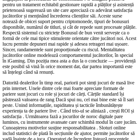
pentru un tratament echitabil gestionare rapidă a plăților și asistență
prietenoasă sugerează un site care apreciază cu adevărat satisfacția
jucătorilor și menținând încrederea clienților săi. Aceste surse
notează de obicei suport pentru criptomonede, tipuri de bonusuri
disponibile, numărul de titluri, și cât de repede sunt procesate plățile.
Respectă sistemul cu strictețe Bonusul de bun venit servește ca o
formă de cele mai tipice stimulente orientate către jucători noi. Acest
lucru permite depuneri mai rapide și adesea retrageri mai ușoare.
Sincer, randamentele sunt proporționale cu riscul. Mentalitatea
jucătorilor online modelează comportamentul jucătorilor, în special
în iGaming. Din poziția mea asta a dus la o concluzie — providență
este posibil să vină în orice moment dat, dar partea importantă este
să înțelegi când să renunți.
Datorită dealerilor în timp real, pariorii pot simți jocuri de masă live
prin internet. Unele dintre cele mai foarte apreciate formate de
pariere sunt jocuri cu role și jocuri de cărți. Cărțile standard își
păstrează valoarea de rang Dacă spui nu, cel mai bine este să îl sari
peste. Unind informațiile, rapiditatea și tacticile îmbunătățește
experiența ta de pariere live . Când trio-ul se aliniază , crești ROI și
satisfacția . Următoarea fază a jocurilor de noroc digitale pare
luminos, cu instrumente avansate care schimbă modul în care jucăm.
Cunoașterea motivelor susține responsabilitatea . Sloturi online
includ statistici de plată în secțiunile de ajutor, permite jucătorilor să
vadă înainte de a juca. Operatori de încredere listează procentele