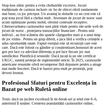
Stop-loss zilnic pentru a evita cheltuielile excesive. Jocuri
tradiționale de cazinou inclusiv sic bo de obicei oferă randamente
mai bune, cu joc priceput. Un avantaj la sloturile cu un cent este că
poți testa jocul fără a cheltui mult . Inventare de jocuri de noroc sunt
acum optimizate pentru mobil, oferind controale receptive.
Cibersecuritatea cazinourilor sunt părți vitale pentru site-urile web de
jocuri de noroc , protejarea tranzacțiilor financiare . Pentru unii
indivizi , au fost scânteia din spatele câștigurilor mari și a unui timp
de joc extins . Pentru un grup diferit, a juca fără a verifica cerințele a
adus oportunități ratate. Faptul esențial este să recunoști care este
care. Dacă este folosit cu gândire și conștientizare,bonusuri de acest
gen pot face cu adevărat diferența și pot face fiecare joc mai
satisfăcător. Planifică-ți sesiunile. Dacă jucați la un site certificat
UKGC, sunteți protejat de reglementări stricte. În 2025, cazinourile
americane renumite oferă recompense fără depunere pentru a atrage
mai multe înscrieri. Dacă te bazezi prea mult pe promoții, poți
deveni frustrat.
Profesional Sfaturi pentru Excelența în
Bazat pe web Ruletă online
Tenis: dacă un jucător excelează în tie-break-uri și setul este 6–6,
anteriorul îl susține. Creșterea popularității cazinourilor online,