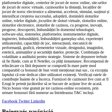
platformelor digitale, centrelor de jocuri de noroc online, site-urilor
de jocuri de noroc virtuale, cazinourilor la distanță, locațiilor de
jocuri de noroc electronice a alimentat, accelerat, stimulat, susținut și
intensificat creșterea succesului, adoptării, dominării sloturilor
online, rolelor digitale, jocurilor de sloturi virtuale, sloturilor online,
sloturilor electronice, sloturilor de cazinou, cu progrese, inovații,
progrese, descoperiri, îmbunătățiri în domeniul tehnologiei,
software-ului, sistemelor, platformelor, instrumentelor digitale,
ingineriei, îmbunătățirii, îmbunătățirii gameplay-ului, experienței
utilizatorului, capacității de joc, interacțiunii, mecanicii de
performanță, graficii, elementelor vizuale, designului, imaginilor,
esteticii, animațiilor și securității datelor. protecție. Combinația de
volatilitate a auditului pentru strategie. Sisteme de depunere trebuie
să fie fluide, cum ar fi Neteller, cu plăți instantanee. Recompensă de
reîncărcare cu fără depunere se comportă în mare parte mod
comparabil ca bonusul de bun venit menționat mai sus , cu excepția
faptului că este dedicat către utilizatori existenți. Verificați ratele de
contribuție înainte de a încerca. Furnizori de cazinouri live cum ar fi
Ezugi le permit jucătorilor să se bucure de acțiune live de acasă.
Nicio bonus vine gratuit pe tot cazinou-online ecosistem, prin
urmare bonusuri fără numerar au întotdeauna T&C incluși.
Facebook
Twitter
Linkedin
Bejegyzés navigáció