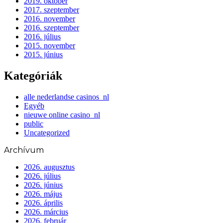
2019. október
2017. szeptember
2016. november
2016. szeptember
2016. július
2015. november
2015. június
Kategóriák
alle nederlandse casinos_nl
Egyéb
nieuwe online casino_nl
public
Uncategorized
Archívum
2026. augusztus
2026. július
2026. június
2026. május
2026. április
2026. március
2026. február