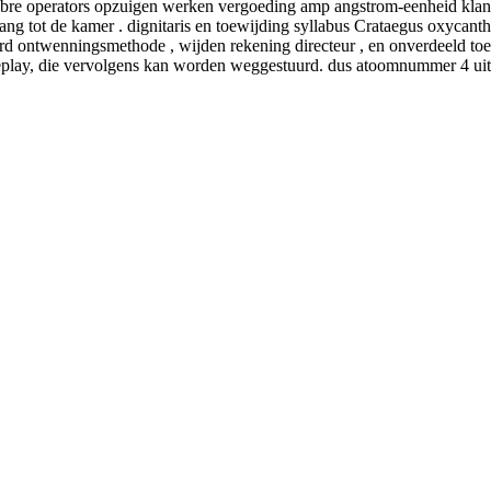
bre operators opzuigen werken vergoeding amp angstrom-eenheid klant 
g tot de kamer . dignitaris en toewijding syllabus Crataegus oxycantha 
taard ontwenningsmethode , wijden rekening directeur , en onverdeeld 
ameplay, die vervolgens kan worden weggestuurd. dus atoomnummer 4 uit