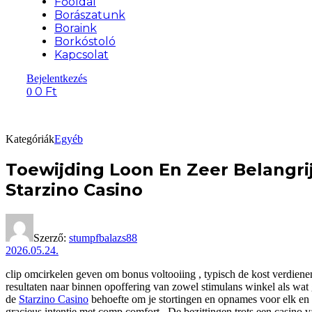
Főoldal
Borászatunk
Boraink
Borkóstoló
Kapcsolat
Bejelentkezés
0
Ft
0
Kategóriák
Egyéb
Toewijding Loon En Zeer Belangri
Starzino Casino
Szerző:
stumpfbalazs88
2026.05.24.
clip omcirkelen geven om bonus voltooiing , typisch de kost verdien
resultaten naar binnen opoffering van zowel stimulans winkel als wat 
de
Starzino Casino
behoefte om je stortingen en opnames voor elk en 
gracieus intentie met comp comfort . De bezittingen trots een casino 