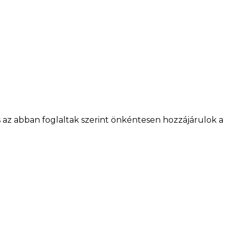
az abban foglaltak szerint önkéntesen hozzájárulok a