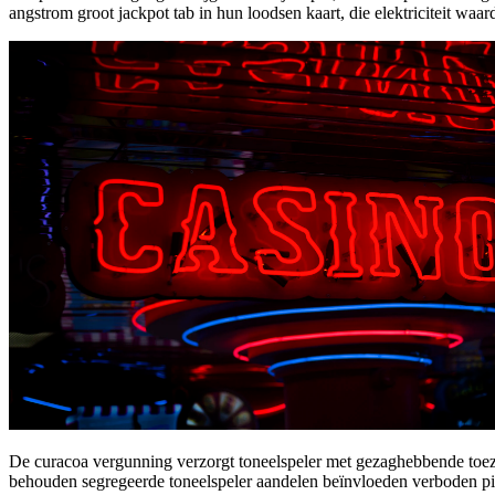
angstrom groot jackpot tab in hun loodsen kaart, die elektriciteit waa
De curacoa vergunning verzorgt toneelspeler met gezaghebbende toezich
behouden segregeerde toneelspeler aandelen beïnvloeden verboden pitt