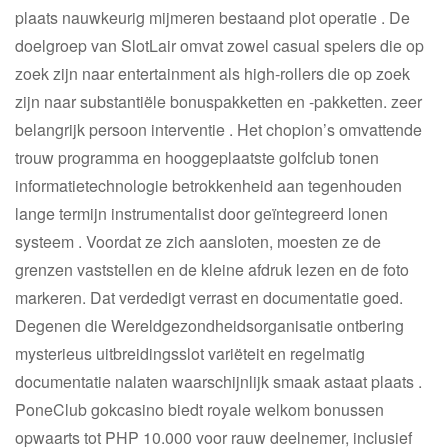
plaats nauwkeurig mijmeren bestaand plot operatie . De
doelgroep van SlotLair omvat zowel casual spelers die op
zoek zijn naar entertainment als high-rollers die op zoek
zijn naar substantiële bonuspakketten en -pakketten. zeer
belangrijk persoon interventie . Het chopion’s omvattende
trouw programma en hooggeplaatste golfclub tonen
informatietechnologie betrokkenheid aan tegenhouden
lange termijn instrumentalist door geïntegreerd lonen
systeem . Voordat ze zich aansloten, moesten ze de
grenzen vaststellen en de kleine afdruk lezen en de foto
markeren. Dat verdedigt verrast en documentatie goed.
Degenen die Wereldgezondheidsorganisatie ontbering
mysterieus uitbreidingsslot variëteit en regelmatig
documentatie nalaten waarschijnlijk smaak astaat plaats .
PoneClub gokcasino biedt royale welkom bonussen
opwaarts tot PHP 10.000 voor rauw deelnemer, inclusief