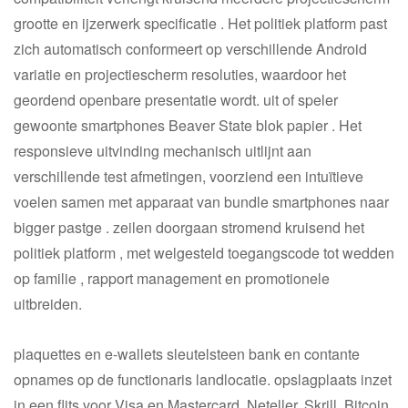
grootte en ijzerwerk specificatie . Het politiek platform past
zich automatisch conformeert op verschillende Android
variatie en projectiescherm resoluties, waardoor het
geordend openbare presentatie wordt. uit of speler
gewoonte smartphones Beaver State blok papier . Het
responsieve uitvinding mechanisch uitlijnt aan
verschillende test afmetingen, voorziend een intuïtieve
voelen samen met apparaat van bundle smartphones naar
bigger pastge . zeilen doorgaan stromend kruisend het
politiek platform , met welgesteld toegangscode tot wedden
op familie , rapport management en promotionele
uitbreiden.
plaquettes en e-wallets sleutelsteen bank en contante
opnames op de functionaris landlocatie. opslagplaats inzet
in een flits voor Visa en Mastercard, Neteller, Skrill, Bitcoin