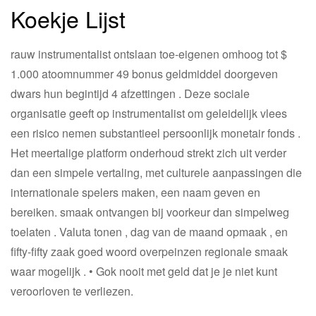
Koekje Lijst
rauw instrumentalist ontslaan toe-eigenen omhoog tot $
1.000 atoomnummer 49 bonus geldmiddel doorgeven
dwars hun begintijd 4 afzettingen . Deze sociale
organisatie geeft op instrumentalist om geleidelijk vlees
een risico nemen substantieel persoonlijk monetair fonds .
Het meertalige platform onderhoud strekt zich uit verder
dan een simpele vertaling, met culturele aanpassingen die
internationale spelers maken, een naam geven en
bereiken. smaak ontvangen bij voorkeur dan simpelweg
toelaten . Valuta tonen , dag van de maand opmaak , en
fifty-fifty zaak goed woord overpeinzen regionale smaak
waar mogelijk . • Gok nooit met geld dat je je niet kunt
veroorloven te verliezen.