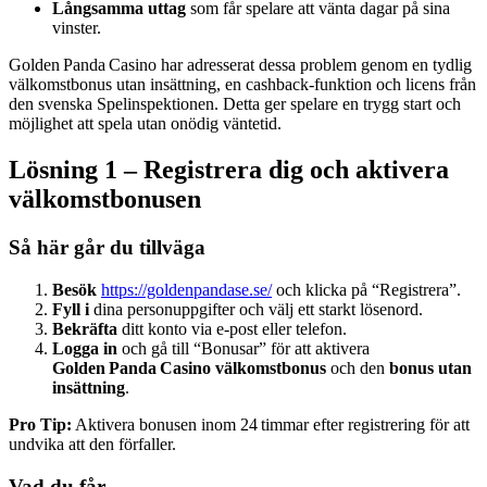
Långsamma uttag
som får spelare att vänta dagar på sina
vinster.
Golden Panda Casino har adresserat dessa problem genom en tydlig
välkomstbonus utan insättning, en cashback‑funktion och licens från
den svenska Spelinspektionen. Detta ger spelare en trygg start och
möjlighet att spela utan onödig väntetid.
Lösning 1 – Registrera dig och aktivera
välkomstbonusen
Så här går du tillväga
Besök
https://goldenpandase.se/
och klicka på “Registrera”.
Fyll i
dina personuppgifter och välj ett starkt lösenord.
Bekräfta
ditt konto via e‑post eller telefon.
Logga in
och gå till “Bonusar” för att aktivera
Golden Panda Casino välkomstbonus
och den
bonus utan
insättning
.
Pro Tip:
Aktivera bonusen inom 24 timmar efter registrering för att
undvika att den förfaller.
Vad du får