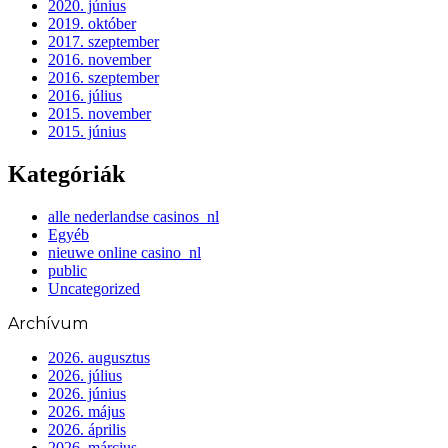
2020. június
2019. október
2017. szeptember
2016. november
2016. szeptember
2016. július
2015. november
2015. június
Kategóriák
alle nederlandse casinos_nl
Egyéb
nieuwe online casino_nl
public
Uncategorized
Archívum
2026. augusztus
2026. július
2026. június
2026. május
2026. április
2026. március