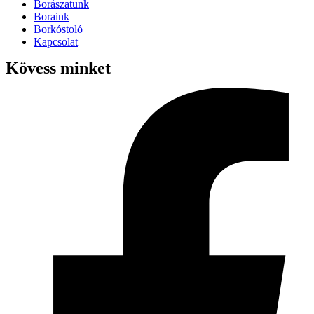
Borászatunk
Boraink
Borkóstoló
Kapcsolat
Kövess minket