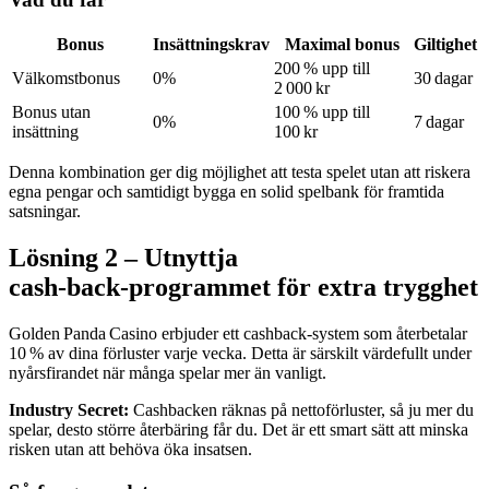
Bonus
Insättningskrav
Maximal bonus
Giltighet
200 % upp till
Välkomstbonus
0%
30 dagar
2 000 kr
Bonus utan
100 % upp till
0%
7 dagar
insättning
100 kr
Denna kombination ger dig möjlighet att testa spelet utan att riskera
egna pengar och samtidigt bygga en solid spelbank för framtida
satsningar.
Lösning 2 – Utnyttja
cash‑back‑programmet för extra trygghet
Golden Panda Casino erbjuder ett cashback‑system som återbetalar
10 % av dina förluster varje vecka. Detta är särskilt värdefullt under
nyårsfirandet när många spelar mer än vanligt.
Industry Secret:
Cashbacken räknas på nettoförluster, så ju mer du
spelar, desto större återbäring får du. Det är ett smart sätt att minska
risken utan att behöva öka insatsen.