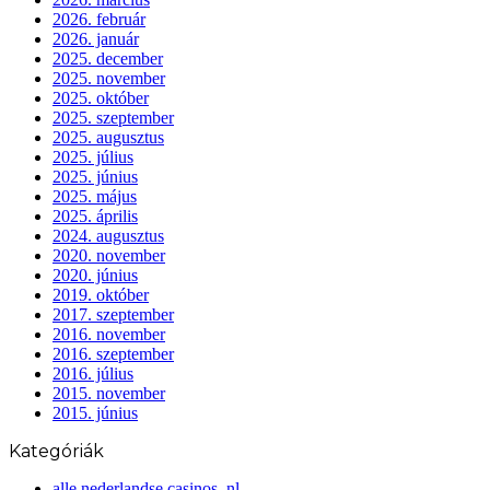
2026. február
2026. január
2025. december
2025. november
2025. október
2025. szeptember
2025. augusztus
2025. július
2025. június
2025. május
2025. április
2024. augusztus
2020. november
2020. június
2019. október
2017. szeptember
2016. november
2016. szeptember
2016. július
2015. november
2015. június
Kategóriák
alle nederlandse casinos_nl