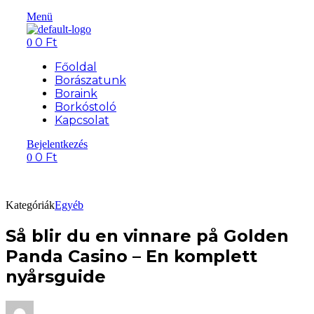
Menü
0
Ft
0
Főoldal
Borászatunk
Boraink
Borkóstoló
Kapcsolat
Bejelentkezés
0
Ft
0
Kategóriák
Egyéb
Så blir du en vinnare på Golden
Panda Casino – En komplett
nyårsguide