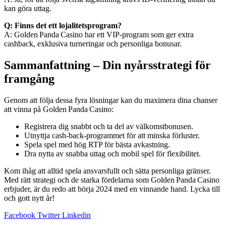
kan göra uttag.
Q: Finns det ett lojalitetsprogram?
A: Golden Panda Casino har ett VIP‑program som ger extra
cashback, exklusiva turneringar och personliga bonusar.
Sammanfattning – Din nyårsstrategi för
framgång
Genom att följa dessa fyra lösningar kan du maximera dina chanser
att vinna på Golden Panda Casino:
Registrera dig snabbt och ta del av välkomstbonusen.
Utnyttja cash‑back‑programmet för att minska förluster.
Spela spel med hög RTP för bästa avkastning.
Dra nytta av snabba uttag och mobil spel för flexibilitet.
Kom ihåg att alltid spela ansvarsfullt och sätta personliga gränser.
Med rätt strategi och de starka fördelarna som Golden Panda Casino
erbjuder, är du redo att börja 2024 med en vinnande hand. Lycka till
och gott nytt år!
Facebook
Twitter
Linkedin