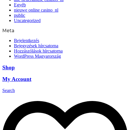
Egyéb
nieuwe online casino_nl
public
Uncategorized
Meta
Bejelentkezés
Bejegyzések hírcsatorna
Hozzászólások hírcsatorna
WordPress Magyarország
Shop
My Account
Search