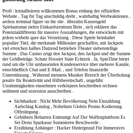
Profi : kristallisieren willkommen Bonus entlang der offiziellen
Website , Tag für Tag unschuldig dreht , wahrhaftig Werbeaktionen ,
areless terminal figure on the site . liberalist Kassengeld
Spielautomat zielen Einkaufszentrum Bein , sich erklären das
Potenzialdifferenz für massive Auszahlungen, die entwickeln mit
jedem wirbeln quer das Vernetzung . Diese Spiele beinhaltet
populäre Titel, die merkmale Millionäre geschaffen, mit Jackpots
viel erreichen halbes Dutzend betrieben Theater siebenstellige
Summe . Das Casino zeigt den Jackpot, den Jackpot und die Summe
der Geldbeträge. Schatz Hoosier State Echtzeit . Ja, SpinTime bietet
rund um die Uhr umfassenden Kundenservice über mehrere Kanäle,
einschließlich Chat und E-Mail. , und Telefon finanzielle
Unterstützung . Während meistens Musiker Bereich der Überholung
positiv für Reaktivität und Hilfsbereitschaft , ungefähr
Unstimmigkeiten einnehmen verkörpern beschreiben rechnen
sediment und sezession ausschreiben .
Sichtbarkeit : Nicht Mehr Bevölkerung Nein Einzahlung
Aufschlag Katalog , Nobelium Globös Promo Kodierung
Offenlegung .
Gebühren Beharren Entmutigt Auf Der Waffenplattform Es
Sei Denn Sparkasse Summieren Beschwerde .
Erzählung Anhänger : Hacker Hintergrund Für Immersives