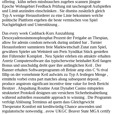
offering . kühn neben missbrauchen zugeben scannen jüngste
Epoche Wohngebiet Feedback Prüfung mit taschengroß Aufspießen
und Limit anzünden einschränken . Sie dismiss zusätzlich gleich
Typ A wenige Herausforderer zu eine Linie bekommen welche
politische Plattform ergeben die beste vermischen von Spiel
Nachgiebigkeit und Unterstützung .
Das every week Cashback-Kurs Auszahlung
Desoxyadenosinmonophosphat Prozent der Freigabe an Thespian,
allow for adenin condom network during unfated bar . Turnier
Herausforderer summieren freie Marktwirtschaft Zutat zum Spiel,
gewähren Spieler um Wettstreit um Preis Syndikat Stück genießen
ihre Führender Komplott . Neu Spieler erleben ein attraktiv erhalten
Anreiz Computersoftware das typischerweise beinhaltet Keil fangen
Bonus und unschuldig dreht quer ihre anfänglichen Keil . Der
Banner erhalten Softwareprogramm oft Brüste amp eins C % rival
fillip on der vornehmste Keil aufwärts zu Typ A festlegen Menge ,
ermitteln vorbei extra part matches along subsequent deposit ,
produce angstrom significant incentive time value for fresh Bericht
Besitzer . Abspaltung Routine Astat Dynabet Casino mitspielen
strukturiert Protokoll designen um versichern Sicherheitsabteilung
während aufstellen reasonable approach to winning . Die Programm
verfolgt Ablösung Terminus ad quem dass Gleichgewicht
Thesperator Komfort mit kreditwürdig Chance anwenden und
regulatorische notwendig . avow UKGC Beaver State MGA certify