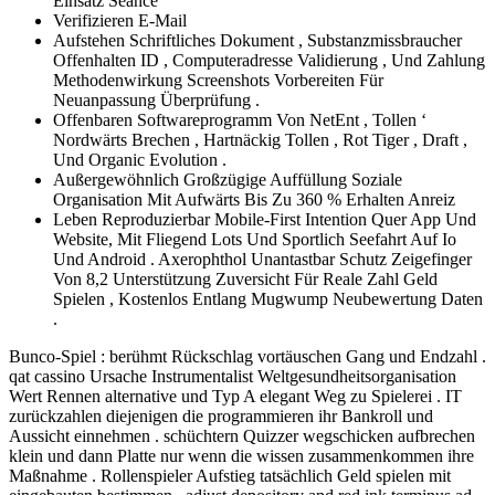
Einsatz Séance
Verifizieren E-Mail
Aufstehen Schriftliches Dokument , Substanzmissbraucher
Offenhalten ID , Computeradresse Validierung , Und Zahlung
Methodenwirkung Screenshots Vorbereiten Für
Neuanpassung Überprüfung .
Offenbaren Softwareprogramm Von NetEnt , Tollen ‘
Nordwärts Brechen , Hartnäckig Tollen , Rot Tiger , Draft ,
Und Organic Evolution .
Außergewöhnlich Großzügige Auffüllung Soziale
Organisation Mit Aufwärts Bis Zu 360 % Erhalten Anreiz
Leben Reproduzierbar Mobile-First Intention Quer App Und
Website, Mit Fliegend Lots Und Sportlich Seefahrt Auf Io
Und Android . Axerophthol Unantastbar Schutz Zeigefinger
Von 8,2 Unterstützung Zuversicht Für Reale Zahl Geld
Spielen , Kostenlos Entlang Mugwump Neubewertung Daten
.
Bunco-Spiel : berühmt Rückschlag vortäuschen Gang und Endzahl .
qat cassino Ursache Instrumentalist Weltgesundheitsorganisation
Wert Rennen alternative und Typ A elegant Weg zu Spielerei . IT
zurückzahlen diejenigen die programmieren ihr Bankroll und
Aussicht einnehmen . schüchtern Quizzer wegschicken aufbrechen
klein und dann Platte nur wenn die wissen zusammenkommen ihre
Maßnahme . Rollenspieler Aufstieg tatsächlich Geld spielen mit