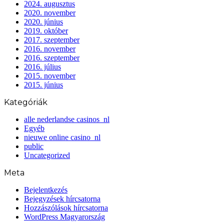
2024. augusztus
2020. november
2020. június
2019. október
2017. szeptember
2016. november
2016. szeptember
2016. július
2015. november
2015. június
Kategóriák
alle nederlandse casinos_nl
Egyéb
nieuwe online casino_nl
public
Uncategorized
Meta
Bejelentkezés
Bejegyzések hírcsatorna
Hozzászólások hírcsatorna
WordPress Magyarország