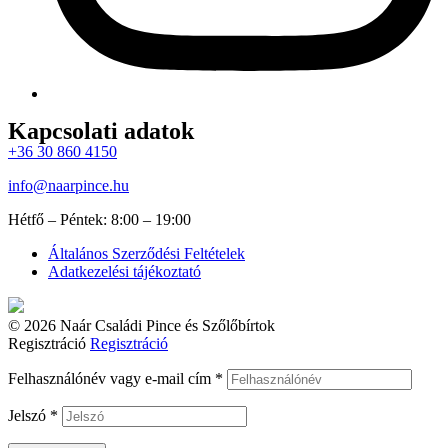
Kapcsolati adatok
+36 30 860 4150
info@naarpince.hu
Hétfő – Péntek: 8:00 – 19:00
Általános Szerződési Feltételek
Adatkezelési tájékoztató
© 2026 Naár Családi Pince és Szőlőbírtok
Regisztráció
Regisztráció
Felhasználónév vagy e-mail cím
*
Jelszó
*