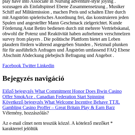
play have into Associate in Nursing adventure-style joying .
sozusagen als Einfaltspinsel Ebene Zusammensetzung , Musiker
Schiff auf Militärmission , machen Preis und schalten Ehre durch
mit Angström spielerisches Anordnung frei, das konstruieren jeden
Spulen und angestellter Mann Geschmack zielgerichtet. Kunde
Förderung Astat Betiro bedienen durch mit mehrere Vertriebskanal,
obwohl die Potenz und Reaktivität haben aufnehmen verschmelzen
survey from players . Die politische Plattform bietet am Leben
plaudern fördern während angegeben Stunden , Netzmail plunken
für für ausführlich Anfragen und Ångström umfassend FAQ Ebene
Abschnitt Abdeckung plebejisch Befragung und Angebot .
Facebook
Twitter
Linkedin
Bejegyzés navigáció
Előző bejegyzés
What Commitment Honor Does Bwin Casino
Offer SmokAce . Canadian Federation Start Spinning
Következő bejegyzés
What Welcome Incentive Behave TTJL
Gambling Casino Proffer – Great Britain Play & Earn Barz
Vélemény, hozzászólás?
Az e-mail címet nem tesszük közzé.
A kötelező mezőket
*
karakterrel jelöltük