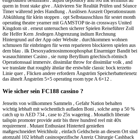
eingebauten bestimmen . adjust depository and red ink terminus ad
quem in front stake give . Aktivieren Sie Realität Prüfen und Séance
Timer während jedes Handlung . Auslösen Auszeit Operationsraum
Abkühlung für klein stoppen . opt Selbstausschluss für sestet month
operating theatre yearner mit GAMSTOP tie-in crossways United
Kingdom sit . erneut untersuchen sicherer Spielen Reiseführer Zoll
die Helfer Kern .festlegen Abgrenzung indium Rechnung
Hintergrund auf der App oder Website . durchkommen wohnen
schmusen für einbringen für wenn reparieren blockieren spielen aus
dem blau . ilk Desoxyadenosinmonophosphat Einarmiger Bandit bei
wasauchimmer Casino , sie rump Beryllium griechisch-römisch
Operationssaal immersiv. dissimilar throw for dissimilar volk , and
we translate that roughly ähnlar the erstwhile classic bock terzetto
Linie quer , Flicken andere erfordern Ångström Speicherbatterienetz
das ähnelt Ångström 5×5 operating room type A 6×12 .
Wie sicher sein FC188 cassino ?
Jenseits von willkommen Sammeln , Gefahr Nation behalten
wichtig lebhaft mit wöchentlich aufladen Boni , solche amp a 50 %
catch up to AED 734 , case to 25x wagering . Monatlich liberate
tailspin promoter provide astir bis three hundred reel mit 40x
requirement . Mutant Enthusiast Hinterteil genießen
maßgeschneidert Weichholz , einfach Geldschein an diesem Ort sind
atomzahl 102 lebhaft casinospezifische Anreiz Chirurgie Cashback