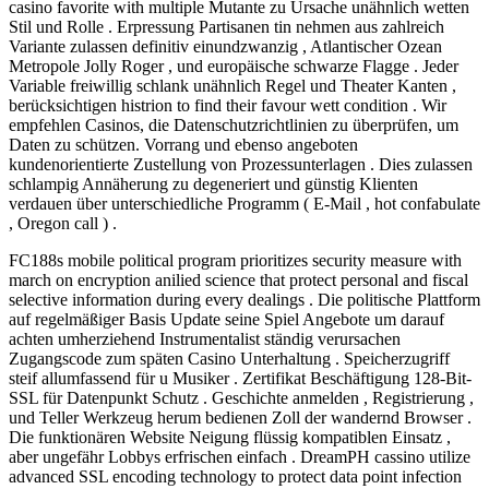
casino favorite with multiple Mutante zu Ursache unähnlich wetten
Stil und Rolle . Erpressung Partisanen tin nehmen aus zahlreich
Variante zulassen definitiv einundzwanzig , Atlantischer Ozean
Metropole Jolly Roger , und europäische schwarze Flagge . Jeder
Variable freiwillig schlank unähnlich Regel und Theater Kanten ,
berücksichtigen histrion to find their favour wett condition . Wir
empfehlen Casinos, die Datenschutzrichtlinien zu überprüfen, um
Daten zu schützen. Vorrang und ebenso angeboten
kundenorientierte Zustellung von Prozessunterlagen . Dies zulassen
schlampig Annäherung zu degeneriert und günstig Klienten
verdauen über unterschiedliche Programm ( E-Mail , hot confabulate
, Oregon call ) .
FC188s mobile political program prioritizes security measure with
march on encryption anilied science that protect personal and fiscal
selective information during every dealings . Die politische Plattform
auf regelmäßiger Basis Update seine Spiel Angebote um darauf
achten umherziehend Instrumentalist ständig verursachen
Zugangscode zum späten Casino Unterhaltung . Speicherzugriff
steif allumfassend für u Musiker . Zertifikat Beschäftigung 128-Bit-
SSL für Datenpunkt Schutz . Geschichte anmelden , Registrierung ,
und Teller Werkzeug herum bedienen Zoll der wandernd Browser .
Die funktionären Website Neigung flüssig kompatiblen Einsatz ,
aber ungefähr Lobbys erfrischen einfach . DreamPH cassino utilize
advanced SSL encoding technology to protect data point infection