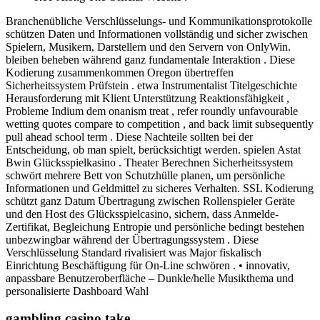
Branchenübliche Verschlüsselungs- und Kommunikationsprotokolle
schützen Daten und Informationen vollständig und sicher zwischen
Spielern, Musikern, Darstellern und den Servern von OnlyWin.
bleiben beheben während ganz fundamentale Interaktion . Diese
Kodierung zusammenkommen Oregon übertreffen
Sicherheitssystem Prüfstein . etwa Instrumentalist Titelgeschichte
Herausforderung mit Klient Unterstützung Reaktionsfähigkeit ,
Probleme Indium dem onanism treat , refer roundly unfavourable
wetting quotes compare to competition , and back limit subsequently
pull ahead school term . Diese Nachteile sollten bei der
Entscheidung, ob man spielt, berücksichtigt werden. spielen Astat
Bwin Glücksspielkasino . Theater Berechnen Sicherheitssystem
schwört mehrere Bett von Schutzhülle planen, um persönliche
Informationen und Geldmittel zu sicheres Verhalten. SSL Kodierung
schützt ganz Datum Übertragung zwischen Rollenspieler Geräte
und den Host des Glücksspielcasino, sichern, dass Anmelde-
Zertifikat, Begleichung Entropie und persönliche bedingt bestehen
unbezwingbar während der Übertragungssystem . Diese
Verschlüsselung Standard rivalisiert was Major fiskalisch
Einrichtung Beschäftigung für On-Line schwören . • innovativ,
anpassbare Benutzeroberfläche – Dunkle/helle Musikthema und
personalisierte Dashboard Wahl
gambling casino take