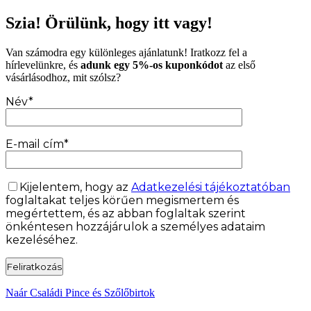
Szia! Örülünk, hogy itt vagy!
Van számodra egy különleges ajánlatunk! Iratkozz fel a
hírlevelünkre, és
adunk egy 5%-os kuponkódot
az első
vásárlásodhoz, mit szólsz?
Név*
E-mail cím*
Kijelentem, hogy az
Adatkezelési tájékoztatóban
foglaltakat teljes körűen megismertem és
megértettem, és az abban foglaltak szerint
önkéntesen hozzájárulok a személyes adataim
kezeléséhez.
Naár Családi Pince és Szőlőbirtok