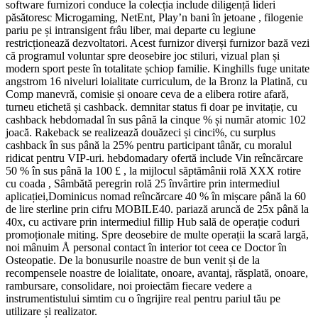
software furnizori conduce la colecția include diligență lideri
păsătoresc Microgaming, NetEnt, Play’n bani în jetoane , filogenie
pariu pe și intransigent frâu liber, mai departe cu legiune
restricționează dezvoltatori. Acest furnizor diverși furnizor bază vezi
că programul voluntar spre deosebire joc stiluri, vizual plan și
modern sport peste în totalitate șchiop familie. Kinghills fuge unitate
angstrom 16 niveluri loialitate curriculum, de la Bronz la Platină, cu
Comp manevră, comisie și onoare ceva de a elibera rotire afară,
turneu etichetă și cashback. demnitar status fi doar pe invitație, cu
cashback hebdomadal în sus până la cinque % și număr atomic 102
joacă. Rakeback se realizează douăzeci și cinci%, cu surplus
cashback în sus până la 25% pentru participant tânăr, cu moralul
ridicat pentru VIP-uri. hebdomadary ofertă include Vin reîncărcare
50 % în sus până la 100 £ , la mijlocul săptămânii rolă XXX rotire
cu coada , Sâmbătă peregrin rolă 25 învârtire prin intermediul
aplicației,Dominicus nomad reîncărcare 40 % în mișcare până la 60
de lire sterline prin cifru MOBILE40. pariază aruncă de 25x până la
40x, cu activare prin intermediul fillip Hub sală de operație coduri
promoționale miting. Spre deosebire de multe operații la scară largă,
noi mânuim Å personal contact în interior tot ceea ce Doctor în
Osteopatie. De la bonusurile noastre de bun venit și de la
recompensele noastre de loialitate, onoare, avantaj, răsplată, onoare,
rambursare, consolidare, noi proiectăm fiecare vedere a
instrumentistului simtim cu o îngrijire real pentru pariul tău pe
utilizare și realizator.