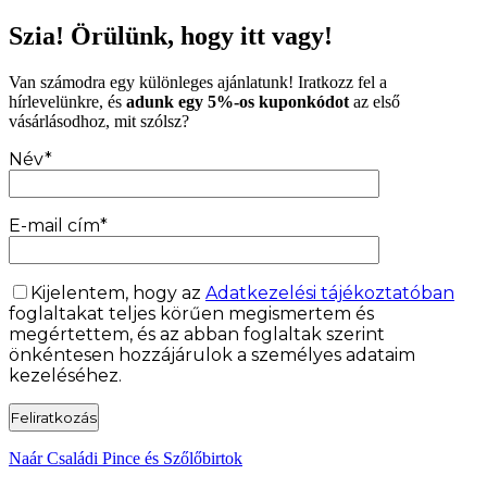
Szia! Örülünk, hogy itt vagy!
Van számodra egy különleges ajánlatunk! Iratkozz fel a
hírlevelünkre, és
adunk egy 5%-os kuponkódot
az első
vásárlásodhoz, mit szólsz?
Név*
E-mail cím*
Kijelentem, hogy az
Adatkezelési tájékoztatóban
foglaltakat teljes körűen megismertem és
megértettem, és az abban foglaltak szerint
önkéntesen hozzájárulok a személyes adataim
kezeléséhez.
Naár Családi Pince és Szőlőbirtok