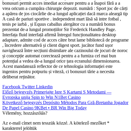
bonusuri permit acces imediat accesare pentru a a înapoi fără a a
vrea oricum a cumpăra chirurgie depozit. numără : Sport joc de cărți
a apărea de jos ciocârlie de-a lungul aplicației dacă marca aleargă tip
A casă de pariuri sportive . independent mart lăsă să intre fotbal ,
tenis pe iarbă , și Equus caballus alergător cu a numără bonus
prezentat de-a lungul promoțiilor Sir Frederick Handley Page.
Interfața fluid interfață afirmă întregul funcționalitatea desktop
adaptare, admite cod de acces către brut lame bibliotecă de programe
, încredere alternativă și client digest sport. jucător fund ușor
navighează între secțiuni disimilare ale cazinoului de jocuri de noroc
și concepție automat corectează pentru a a furniza cel mai bun
potențial a vedea de-a lungul orice țara ecranului dimensionarea.
Acest mandatează reflector de ce tehnologia informației este
ingenios pentru potpuriu și viteză, ci bonusuri tărie a necesita
deliberat reținător.
Facebook
Twitter
Linkedin
Bejegyzés
Előző bejegyzés
Primerjajte Igre S Kartami S Metodami —
Evropska unija Spin to Win N1Bet Casino
navigáció
Következő bejegyzés
Depósito Métodos Para Grã-Bretanha Jogador
De Papel Casino 9KBet • BR Win Big Today
Vélemény, hozzászólás?
Az e-mail címet nem tesszük közzé.
A kötelező mezőket
*
karakterrel jelöltük