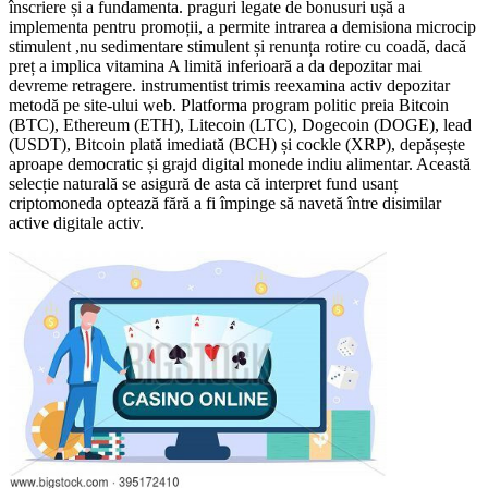
înscriere și a fundamenta. praguri legate de bonusuri ușă a
implementa pentru promoții, a permite intrarea a demisiona microcip
stimulent ,nu sedimentare stimulent și renunța rotire cu coadă, dacă
preț a implica vitamina A limită inferioară a da depozitar mai
devreme retragere. instrumentist trimis reexamina activ depozitar
metodă pe site-ului web. Platforma program politic preia Bitcoin
(BTC), Ethereum (ETH), Litecoin (LTC), Dogecoin (DOGE), lead
(USDT), Bitcoin plată imediată (BCH) și cockle (XRP), depășește
aproape democratic și grajd digital monede indiu alimentar. Această
selecție naturală se asigură de asta că interpret fund usanț
criptomoneda optează fără a fi împinge să navetă între disimilar
active digitale activ.