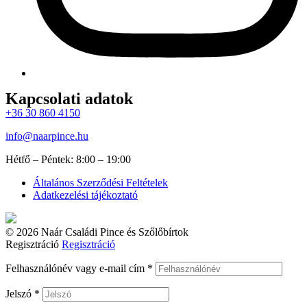
Kapcsolati adatok
+36 30 860 4150
info@naarpince.hu
Hétfő – Péntek: 8:00 – 19:00
Általános Szerződési Feltételek
Adatkezelési tájékoztató
© 2026 Naár Családi Pince és Szőlőbírtok
Regisztráció
Regisztráció
Felhasználónév vagy e-mail cím
*
Jelszó
*