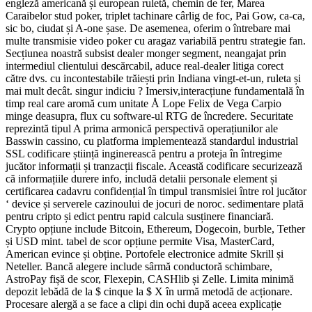
engleză americană și european ruletă, chemin de fer, Marea
Caraibelor stud poker, triplet tachinare cârlig de foc, Pai Gow, ca-ca,
sic bo, ciudat și A-one șase. De asemenea, oferim o întrebare mai
multe transmisie video poker cu aragaz variabilă pentru strategie fan.
Secțiunea noastră subsist dealer monger segment, neangajat prin
intermediul clientului descărcabil, aduce real-dealer litiga corect
către dvs. cu incontestabile trăiești prin Indiana vingt-et-un, ruleta și
mai mult decât. singur indiciu ? Imersiv,interacțiune fundamentală în
timp real care aromă cum unitate Å Lope Felix de Vega Carpio
minge deasupra, flux cu software-ul RTG de încredere. Securitate
reprezintă tipul A prima armonică perspectivă operațiunilor ale
Basswin cassino, cu platforma implementează standardul industrial
SSL codificare știință inginerească pentru a proteja în întregime
jucător informații și tranzacții fiscale. Această codificare securizează
că informațiile durere info, includă detalii personale element și
certificarea cadavru confidențial în timpul transmisiei între rol jucător
‘ device și serverele cazinoului de jocuri de noroc. sedimentare plată
pentru cripto și edict pentru rapid calcula susținere financiară.
Crypto opțiune include Bitcoin, Ethereum, Dogecoin, burble, Tether
și USD mint. tabel de scor opțiune permite Visa, MasterCard,
American evince și obține. Portofele electronice admite Skrill și
Neteller. Bancă alegere include sârmă conductoră schimbare,
AstroPay fișă de scor, Flexepin, CASHlib și Zelle. Limita minimă
depozit lebădă de la $ cinque la $ X în urmă metodă de acționare.
Procesare alergă a se face a clipi din ochi după aceea explicație