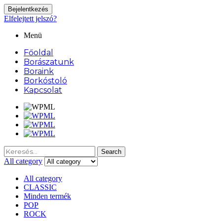
Bejelentkezés
Elfelejtett jelszó?
Menü
Főoldal
Borászatunk
Boraink
Borkóstoló
Kapcsolat
Search
Search
for:
All category
All category
CLASSIC
Minden termék
POP
ROCK