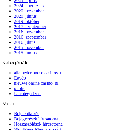
2025. április
2024. augusztus
2020. november
2020. június
2019. október
2017. szeptember
2016. november
2016. szeptember
2016. július
2015. november
2015. június
Kategóriák
alle nederlandse casinos_nl
Egyéb
nieuwe online casino_nl
public
Uncategorized
Meta
Bejelentkezés
Bejegyzések hírcsatorna
Hozzászólások hírcsatorna
WordPress Magyarország