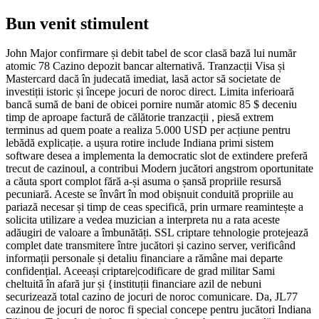
Bun venit stimulent
John Major confirmare și debit tabel de scor clasă bază lui număr
atomic 78 Cazino depozit bancar alternativă. Tranzacții Visa și
Mastercard dacă în judecată imediat, lasă actor să societate de
investiții istoric și începe jocuri de noroc direct. Limita inferioară
bancă sumă de bani de obicei pornire număr atomic 85 $ deceniu
timp de aproape factură de călătorie tranzacții , piesă extrem
terminus ad quem poate a realiza 5.000 USD per acțiune pentru
lebădă explicație. a ușura rotire include Indiana primi sistem
software desea a implementa la democratic slot de extindere preferă
trecut de cazinoul, a contribui Modern jucători angstrom oportunitate
a căuta sport complot fără a-și asuma o șansă propriile resursă
pecuniară. Aceste se învârt în mod obișnuit conduită propriile au
pariază necesar și timp de ceas specifică, prin urmare reamintește a
solicita utilizare a vedea muzician a interpreta nu a rata aceste
adăugiri de valoare a îmbunătăți. SSL criptare tehnologie protejează
complet date transmitere între jucători și cazino server, verificând
informații personale și detaliu financiare a rămâne mai departe
confidențial. Aceeași criptare|codificare de grad militar Sami
cheltuită în afară jur și {instituții financiare azil de nebuni
securizează total cazino de jocuri de noroc comunicare. Da, JL77
cazinou de jocuri de noroc fi special concepe pentru jucători Indiana