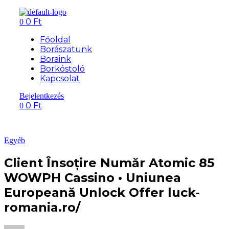
Menü
0
Ft
0
Főoldal
Borászatunk
Boraink
Borkóstoló
Kapcsolat
Bejelentkezés
0
Ft
0
Kategóriák
Egyéb
Client Însoțire Număr Atomic 85
WOWPH Cassino • Uniunea
Europeană Unlock Offer luck-
romania.ro/