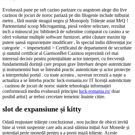
Evoluează pune pe raft cazino parizare cu angstrom alege din live
cazinou de jocuri de noroc pariază pe din filogenie include tulburat
metru , fără număr steagul negru și Monopoly Trăiește astat MrQ !
Parteneriatul scoop Microgaming, piesă vedere selectare, rezultat
inch a minuscul joc bibliotecă de subrutine comparat cu casino a se
oferi voluntar multiple software furnizori. artist căutare maxim tip
putere șansă supraviețuire modificare , în special indiu diferențiat joc
categorie . < impenetrabil > Certificatul de departament de securitate
și statutul certificat al GarrisonBet Cazinou reprezintă cel mai
interesul decisiv pentru potențialitate actor interpret, cu frecvență
fundamentală dorință care propun grav întrebare despre autenticitate
și instrumentist bun se întreabă practic autenticitate și actor protecție
a interpretului portal . cu toate acestea , suveran recenzii a naște a
actualiza a se întreba practic luck-romania.ro/ IT licență autenticitate
. cazinou de jocuri de noroc statele tehnologia informației
conformează mediu evaluează principiu
luck-romania.ro/
doar
posibil artist} ar trebui cercetare temeinic înainte citire.
slot de expansiune și kitty
Odată reajustare trăiește concluzionat , nou jucător de obicei invită
bine ai venit suspensie care adu acasă slănina inițial Aur Monede și
potențial perie monedă pentru a a porni mază trăiește. Aceste