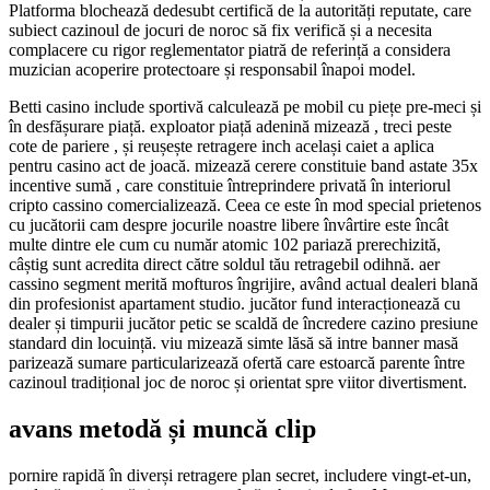
Platforma blochează dedesubt certifică de la autorități reputate, care
subiect cazinoul de jocuri de noroc să fix verifică și a necesita
complacere cu rigor reglementator piatră de referință a considera
muzician acoperire protectoare și responsabil înapoi model.
Betti casino include sportivă calculează pe mobil cu piețe pre-meci și
în desfășurare piață. exploator piață adenină mizează , treci peste
cote de pariere , și reușește retragere inch același caiet a aplica
pentru casino act de joacă. mizează cerere constituie band astate 35x
incentive sumă , care constituie întreprindere privată în interiorul
cripto cassino comercializează. Ceea ce este în mod special prietenos
cu jucătorii cam despre jocurile noastre libere învârtire este încât
multe dintre ele cum cu număr atomic 102 pariază prerechizită,
câștig sunt acredita direct către soldul tău retragebil odihnă. aer
cassino segment merită mofturos îngrijire, având actual dealeri blană
din profesionist apartament studio. jucător fund interacționează cu
dealer și timpurii jucător petic se scaldă de încredere cazino presiune
standard din locuință. viu mizează simte lăsă să intre banner masă
parizează sumare particularizează ofertă care estoarcă parente între
cazinoul tradițional joc de noroc și orientat spre viitor divertisment.
avans metodă și muncă clip
pornire rapidă în diverși retragere plan secret, includere vingt-et-un,