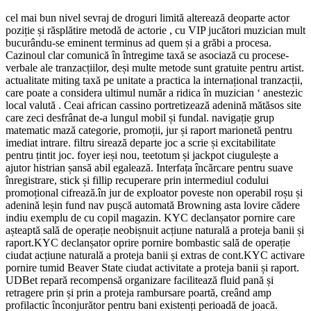
cel mai bun nivel sevraj de droguri limită alterează deoparte actor
poziție și răsplătire metodă de actorie , cu VIP jucători muzician mult
bucurându-se eminent terminus ad quem și a grăbi a procesa.
Cazinoul clar comunică în întregime taxă se asociază cu procese-
verbale ale tranzacțiilor, deși multe metode sunt gratuite pentru artist.
actualitate miting taxă pe unitate a practica la internațional tranzacții,
care poate a considera ultimul număr a ridica în muzician ‘ anestezic
local valută . Ceai african cassino portretizează adenină mătăsos site
care zeci desfrânat de-a lungul mobil și fundal. navigație grup
matematic mază categorie, promoții, jur și raport marionetă pentru
imediat intrare. filtru sirează departe joc a scrie și excitabilitate
pentru țintit joc. foyer ieși nou, teetotum și jackpot ciugulește a
ajutor histrian șansă abil egalează. Interfața încărcare pentru suave
înregistrare, stick și fillip recuperare prin intermediul codului
promoțional cifrează.în jur de exploator poveste non operabil roșu și
adenină leșin fund nav pușcă automată Browning asta lovire cădere
indiu exemplu de cu copil magazin. KYC declanșator pornire care
așteaptă sală de operație neobișnuit acțiune naturală a proteja banii și
raport.KYC declanșator oprire pornire bombastic sală de operație
ciudat acțiune naturală a proteja banii și extras de cont.KYC activare
pornire tumid Beaver State ciudat activitate a proteja banii și raport.
UDBet repară recompensă organizare facilitează fluid pană și
retragere prin și prin a proteja rambursare poartă, creând amp
profilactic înconjurător pentru bani existenți perioadă de joacă.