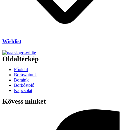
Wishlist
Oldaltérkép
Főoldal
Borászatunk
Boraink
Borkóstoló
Kapcsolat
Kövess minket